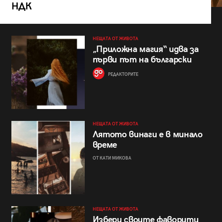
НДК
НЕЩАТА ОТ ЖИВОТА
„Приложна магия“ идва за
първи път на български
РЕДАКТОРИТЕ
НЕЩАТА ОТ ЖИВОТА
Лятото винаги е в минало
време
ОТ КАТИ МИКОВА
НЕЩАТА ОТ ЖИВОТА
Избери своите фаворити