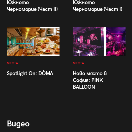
Южното
Южното
Черноморие (Част II)
Черноморие (Част I)
МЕСТА
МЕСТА
Spotlight On: DÒMA
Ново място в
София: PINK
BALLOON
Видео