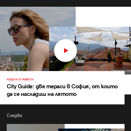
НЕЩАТА ОТ ЖИВОТА
City Guide: две тераси в София, от които
да се насладиш на лятото
Следва