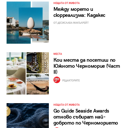
НЕЩАТА ОТ ЖИВОТА
Между морето и
сюрреализма: Кадакес
ОТ ДЕСИСЛАВА МАКЪЛРЕЙТ
МЕСТА
Кои места да посетиш по
Южното Черноморие (Част
II)
РЕДАКТОРИТЕ
НЕЩАТА ОТ ЖИВОТА
Go Guide Seaside Awards
отново събират най-
доброто по Черноморието