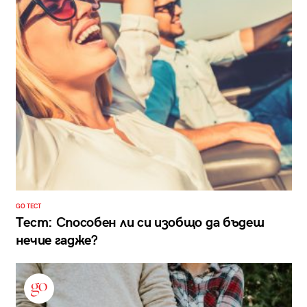
GO ТЕСТ
Тест: Способен ли си изобщо да бъдеш
нечие гадже?