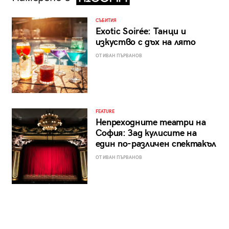
СЪБИТИЯ
Exotic Soirée: Танци и
изкуство с дъх на лято
ОТ ИВАН ПЪРВАНОВ
FEATURE
Непреходните театри на
София: Зад кулисите на
един по-различен спектакъл
ОТ ИВАН ПЪРВАНОВ