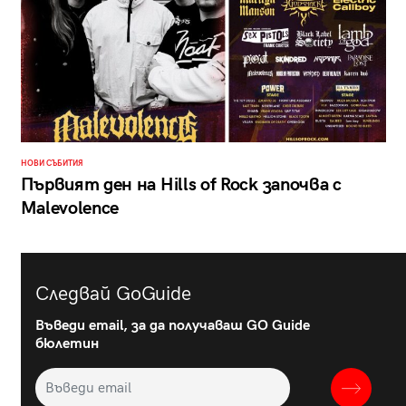
НОВИ СЪБИТИЯ
Първият ден на Hills of Rock започва с
Malevolence
Следвай GoGuide
Въведи email, за да получаваш GO Guide
бюлетин