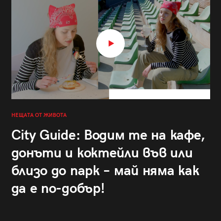
НЕЩАТА ОТ ЖИВОТА
City Guide: Водим те на кафе,
донъти и коктейли във или
близо до парк – май няма как
да е по-добър!