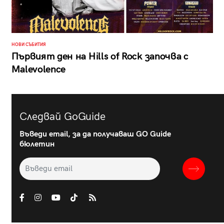
НОВИ СЪБИТИЯ
Първият ден на Hills of Rock започва с
Malevolence
Следвай GoGuide
Въведи email, за да получаваш GO Guide
бюлетин