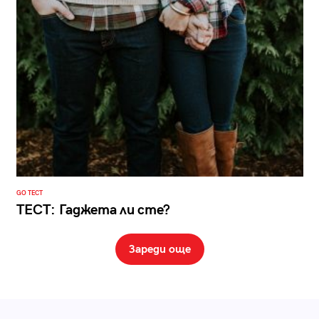
GO ТЕСТ
ТЕСТ: Гаджета ли сте?
Зареди още