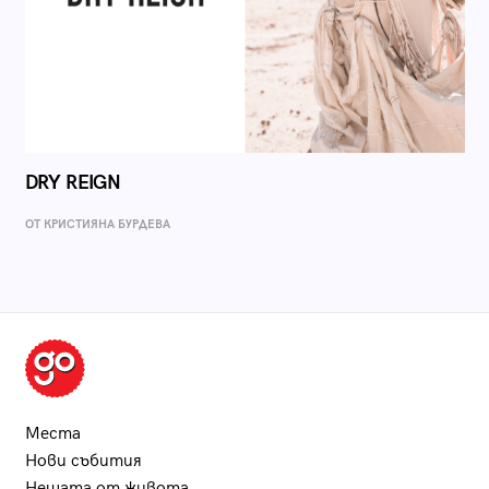
DRY REIGN
ОТ КРИСТИЯНА БУРДЕВА
Места
Нови събития
Нещата от живота