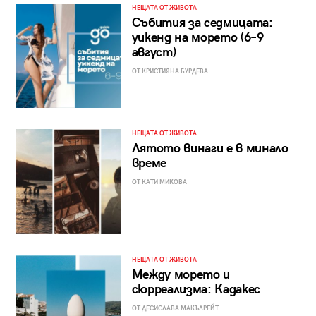
НЕЩАТА ОТ ЖИВОТА
Събития за седмицата:
уикенд на морето (6–9
август)
ОТ КРИСТИЯНА БУРДЕВА
НЕЩАТА ОТ ЖИВОТА
Лятото винаги е в минало
време
ОТ КАТИ МИКОВА
НЕЩАТА ОТ ЖИВОТА
Между морето и
сюрреализма: Кадакес
ОТ ДЕСИСЛАВА МАКЪЛРЕЙТ