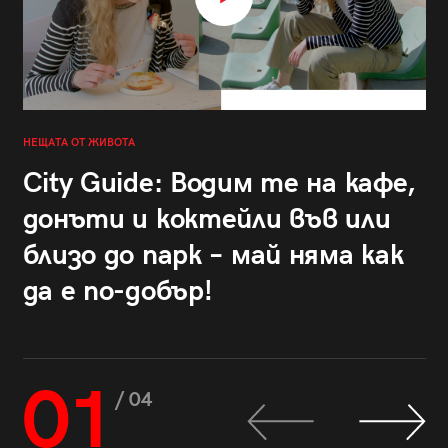
НЕЩАТА ОТ ЖИВОТА
City Guide: Водим те на кафе,
донъти и коктейли във или
близо до парк – май няма как
да е по-добър!
01
/ 04