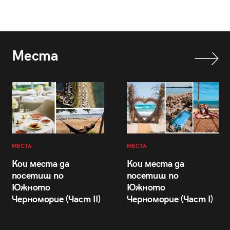
Места
МЕСТА
МЕСТА
Кои места да
Кои места да
посетиш по
посетиш по
Южното
Южното
Черноморие (Част II)
Черноморие (Част I)