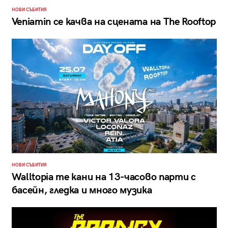
НОВИ СЪБИТИЯ
Veniamin се качва на сцената на The Rooftop
НОВИ СЪБИТИЯ
Walltopia те кани на 13-часово парти с
басейн, гледка и много музика