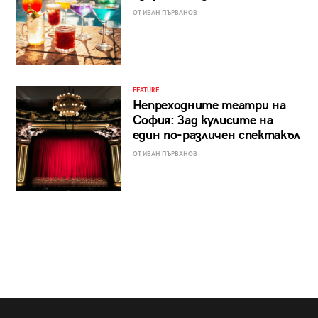
ОТ ИВАН ПЪРВАНОВ
FEATURE
Непреходните театри на
София: Зад кулисите на
един по-различен спектакъл
ОТ ИВАН ПЪРВАНОВ