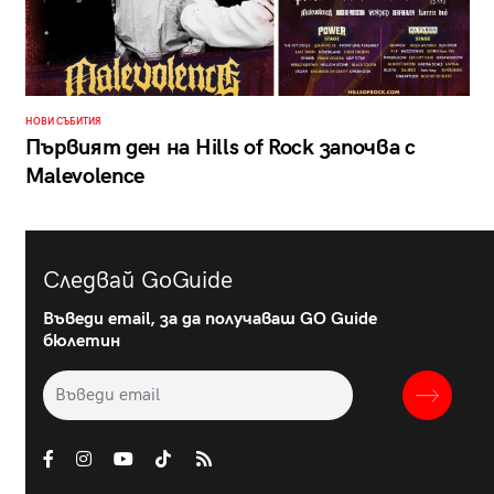
НОВИ СЪБИТИЯ
Първият ден на Hills of Rock започва с
Malevolence
Следвай GoGuide
Въведи email, за да получаваш GO Guide
бюлетин