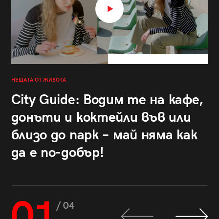
НЕЩАТА ОТ ЖИВОТА
City Guide: Водим те на кафе,
донъти и коктейли във или
близо до парк – май няма как
да е по-добър!
01
/ 04