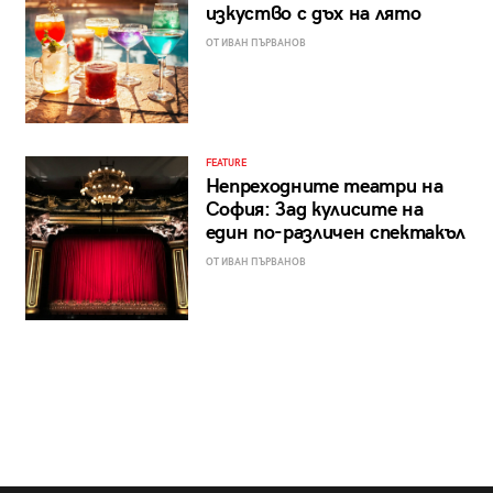
изкуство с дъх на лято
ОТ ИВАН ПЪРВАНОВ
FEATURE
Непреходните театри на
София: Зад кулисите на
един по-различен спектакъл
ОТ ИВАН ПЪРВАНОВ