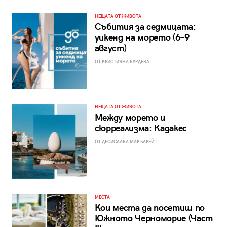
НЕЩАТА ОТ ЖИВОТА
Събития за седмицата:
уикенд на морето (6–9
август)
ОТ КРИСТИЯНА БУРДЕВА
НЕЩАТА ОТ ЖИВОТА
Между морето и
сюрреализма: Кадакес
ОТ ДЕСИСЛАВА МАКЪЛРЕЙТ
МЕСТА
Кои места да посетиш по
Южното Черноморие (Част