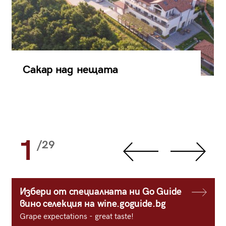
Сакар над нещата
1
/29
Избери от специалната ни Go Guide
вино селекция на wine.goguide.bg
Grape expectations - great taste!