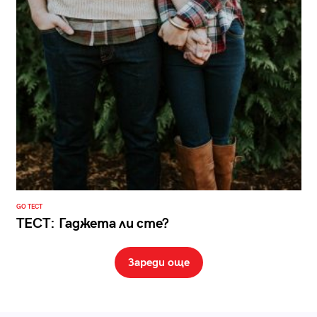
GO ТЕСТ
ТЕСТ: Гаджета ли сте?
Зареди още