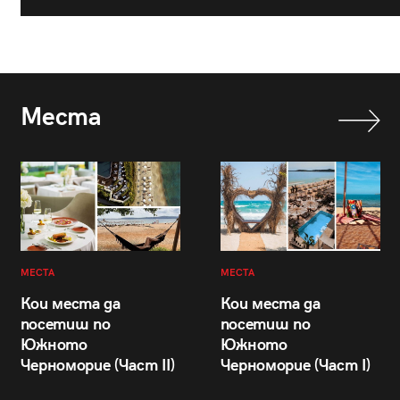
Места
МЕСТА
МЕСТА
Кои места да
Кои места да
посетиш по
посетиш по
Южното
Южното
Черноморие (Част II)
Черноморие (Част I)