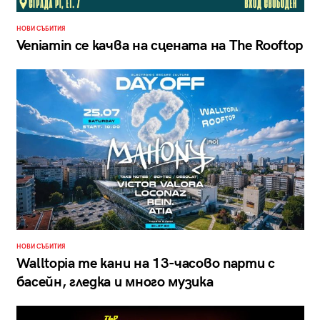
НОВИ СЪБИТИЯ
Veniamin се качва на сцената на The Rooftop
НОВИ СЪБИТИЯ
Walltopia те кани на 13-часово парти с
басейн, гледка и много музика