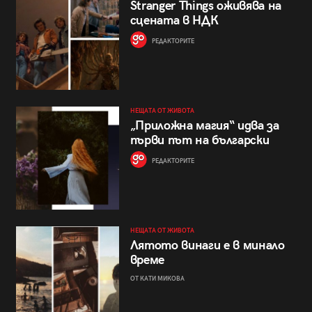
Stranger Things оживява на
сцената в НДК
РЕДАКТОРИТЕ
НЕЩАТА ОТ ЖИВОТА
„Приложна магия“ идва за
първи път на български
РЕДАКТОРИТЕ
НЕЩАТА ОТ ЖИВОТА
Лятото винаги е в минало
време
ОТ КАТИ МИКОВА