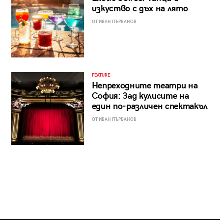
изкуство с дъх на лято
ОТ ИВАН ПЪРВАНОВ
FEATURE
Непреходните театри на
София: Зад кулисите на
един по-различен спектакъл
ОТ ИВАН ПЪРВАНОВ