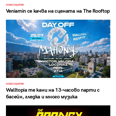
НОВИ СЪБИТИЯ
Veniamin се качва на сцената на The Rooftop
НОВИ СЪБИТИЯ
Walltopia те кани на 13-часово парти с
басейн, гледка и много музика