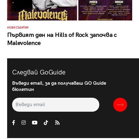
НОВИ СЪБИТИЯ
Първият ден на Hills of Rock започва с
Malevolence
Следвай GoGuide
Въведи email, за да получаваш GO Guide
бюлетин