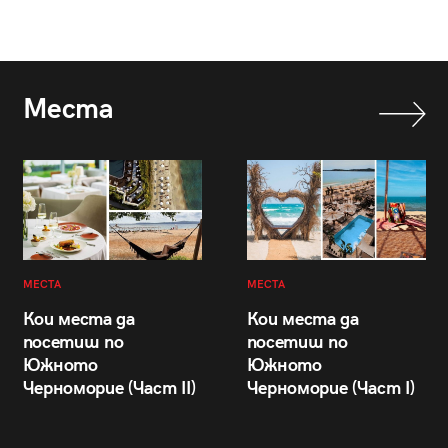
Места
МЕСТА
МЕСТА
Кои места да
Кои места да
посетиш по
посетиш по
Южното
Южното
Черноморие (Част II)
Черноморие (Част I)