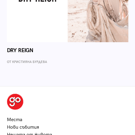
DRY REIGN
ОТ КРИСТИЯНА БУРДЕВА
Места
Нови събития
Нещата от живота