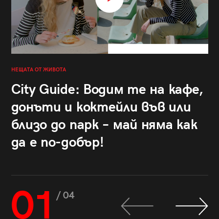
НЕЩАТА ОТ ЖИВОТА
City Guide: Водим те на кафе,
донъти и коктейли във или
близо до парк – май няма как
да е по-добър!
01
/ 04