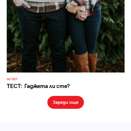
GO ТЕСТ
ТЕСТ: Гаджета ли сте?
Зареди още