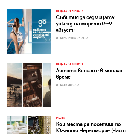
НЕЩАТА ОТ ЖИВОТА
Събития за седмицата:
уикенд на морето (6–9
август)
ОТ КРИСТИЯНА БУРДЕВА
НЕЩАТА ОТ ЖИВОТА
Лятото винаги е в минало
време
ОТ КАТИ МИКОВА
МЕСТА
Кои места да посетиш по
Южното Черноморие (Част