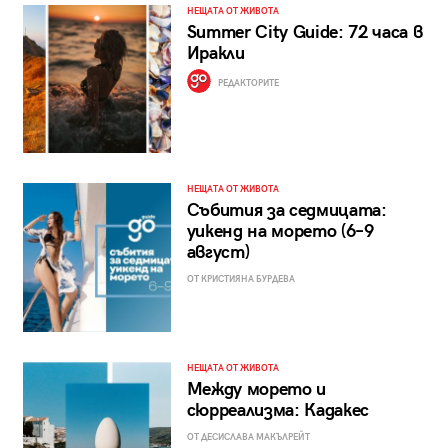
НЕЩАТА ОТ ЖИВОТА
Summer City Guide: 72 часа в
Иракли
РЕДАКТОРИТЕ
НЕЩАТА ОТ ЖИВОТА
Събития за седмицата:
уикенд на морето (6–9
август)
ОТ КРИСТИЯНА БУРДЕВА
НЕЩАТА ОТ ЖИВОТА
Между морето и
сюрреализма: Кадакес
ОТ ДЕСИСЛАВА МАКЪЛРЕЙТ