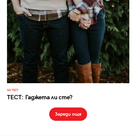
GO ТЕСТ
ТЕСТ: Гаджета ли сте?
Зареди още