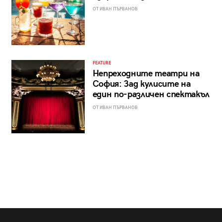
ОТ ИВАН ПЪРВАНОВ
FEATURE
Непреходните театри на
София: Зад кулисите на
един по-различен спектакъл
ОТ ИВАН ПЪРВАНОВ