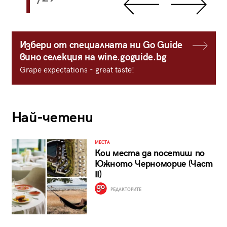
1
Избери от специалната ни Go Guide
вино селекция на wine.goguide.bg
Grape expectations - great taste!
Най-четени
МЕСТА
Кои места да посетиш по
Южното Черноморие (Част
II)
РЕДАКТОРИТЕ