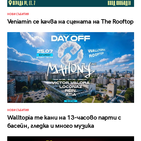
НОВИ СЪБИТИЯ
Veniamin се качва на сцената на The Rooftop
НОВИ СЪБИТИЯ
Walltopia те кани на 13-часово парти с
басейн, гледка и много музика