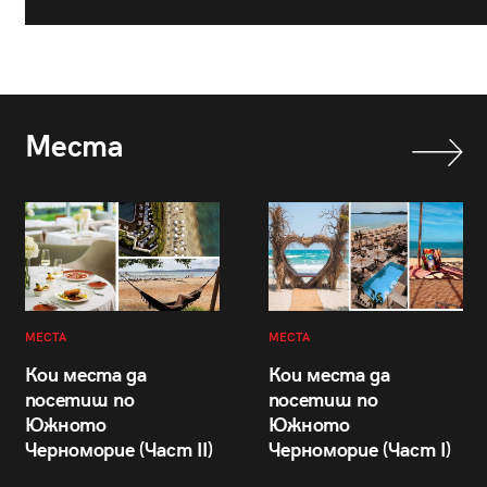
Места
МЕСТА
МЕСТА
Кои места да
Кои места да
посетиш по
посетиш по
Южното
Южното
Черноморие (Част II)
Черноморие (Част I)