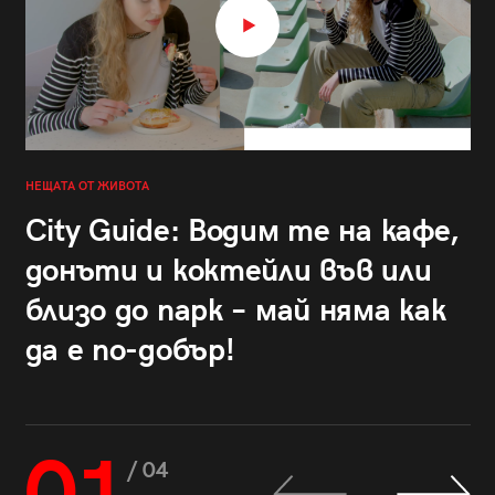
НЕЩАТА ОТ ЖИВОТА
City Guide: Водим те на кафе,
донъти и коктейли във или
близо до парк – май няма как
да е по-добър!
/ 04