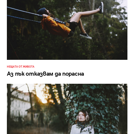
НЕЩАТА ОТ ЖИВОТА
Аз пък отказвам да порасна