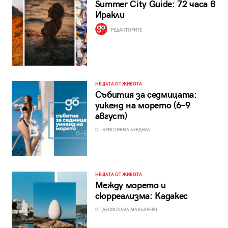
Summer City Guide: 72 часа в
Иракли
РЕДАКТОРИТЕ
НЕЩАТА ОТ ЖИВОТА
Събития за седмицата:
уикенд на морето (6–9
август)
ОТ КРИСТИЯНА БУРДЕВА
НЕЩАТА ОТ ЖИВОТА
Между морето и
сюрреализма: Кадакес
ОТ ДЕСИСЛАВА МАКЪЛРЕЙТ