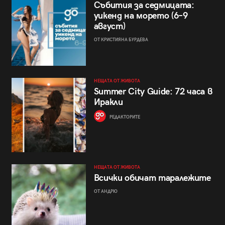
Събития за седмицата:
уикенд на морето (6–9
август)
ОТ КРИСТИЯНА БУРДЕВА
НЕЩАТА ОТ ЖИВОТА
Summer City Guide: 72 часа в
Иракли
РЕДАКТОРИТЕ
НЕЩАТА ОТ ЖИВОТА
Всички обичат таралежите
ОТ АНДРЮ