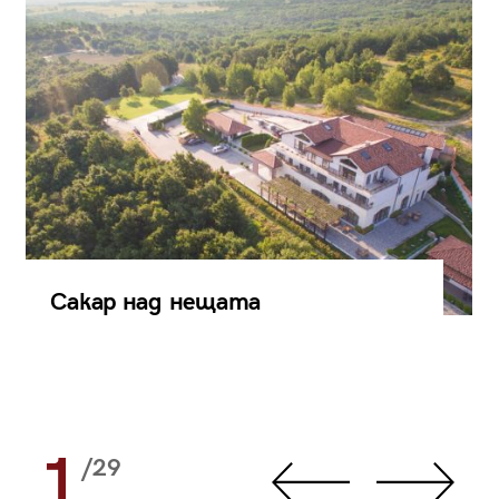
Сакар над нещата
1
/29