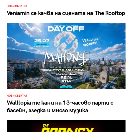
НОВИ СЪБИТИЯ
Veniamin се качва на сцената на The Rooftop
НОВИ СЪБИТИЯ
Walltopia те кани на 13-часово парти с
басейн, гледка и много музика