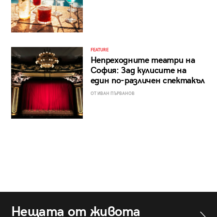
FEATURE
Непреходните театри на
София: Зад кулисите на
един по-различен спектакъл
ОТ ИВАН ПЪРВАНОВ
Нещата от живота