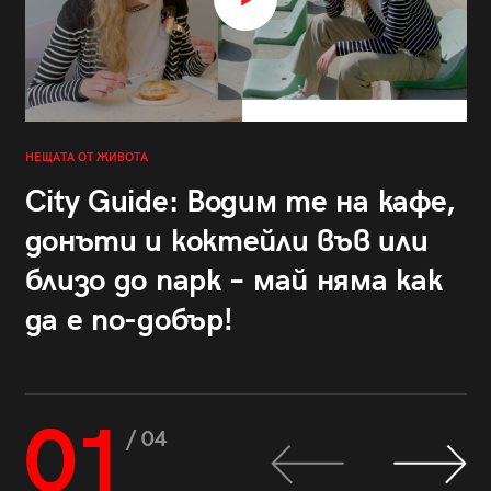
НЕЩАТА ОТ ЖИВОТА
City Guide: Водим те на кафе,
донъти и коктейли във или
близо до парк – май няма как
да е по-добър!
01
/ 04