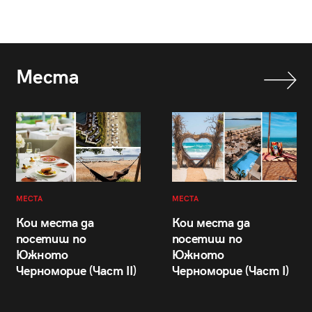
Места
МЕСТА
МЕСТА
Кои места да
Кои места да
посетиш по
посетиш по
Южното
Южното
Черноморие (Част II)
Черноморие (Част I)