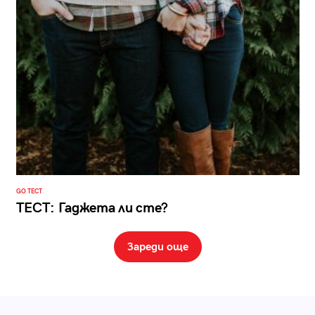
GO ТЕСТ
ТЕСТ: Гаджета ли сте?
Зареди още