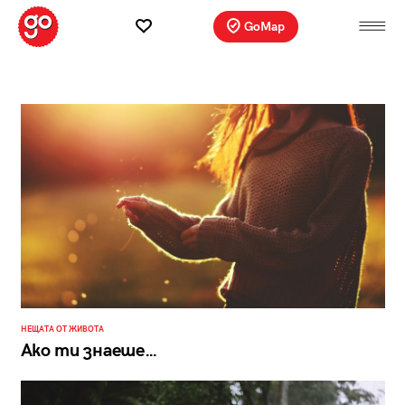
GoMap
НЕЩАТА ОТ ЖИВОТА
Ако ти знаеше…