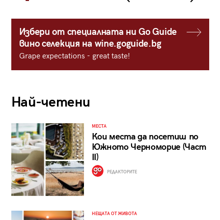
Избери от специалната ни Go Guide
вино селекция на wine.goguide.bg
Grape expectations - great taste!
Най-четени
МЕСТА
Кои места да посетиш по
Южното Черноморие (Част
II)
РЕДАКТОРИТЕ
НЕЩАТА ОТ ЖИВОТА