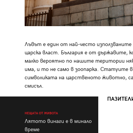
Лъвът е един от най-често използваните в
царска власт. България е от държавите, к
малко вероятно по нашите територии няко
има, и то не само в зоопарка. Статуите в
символиката на царственото животно, са 
смисъл.
ПАЗИТЕЛ
НЕЩАТА ОТ ЖИВОТА
Лятото винаги е в минало
време