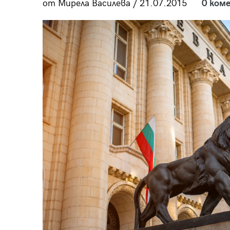
от Мирела Василева / 21.07.2015
0 ком
пания
28
/29