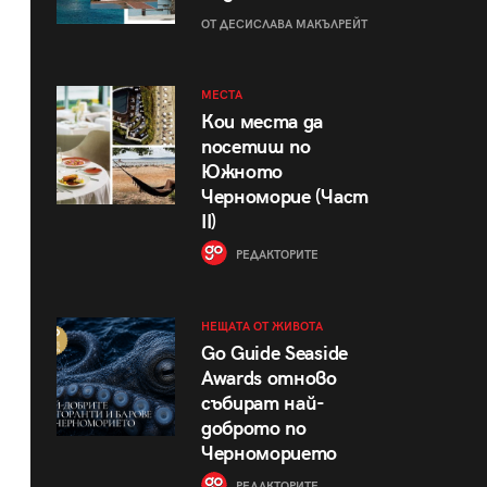
ОТ ДЕСИСЛАВА МАКЪЛРЕЙТ
МЕСТА
Кои места да
посетиш по
Южното
Черноморие (Част
II)
РЕДАКТОРИТЕ
НЕЩАТА ОТ ЖИВОТА
Go Guide Seaside
Awards отново
събират най-
доброто по
Черноморието