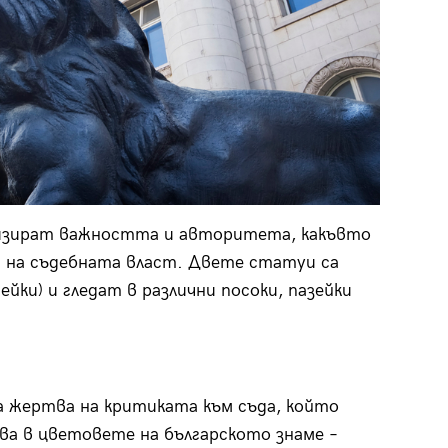
изират важността и авторитета, какъвто
 на съдебната власт. Двете статуи са
ейки) и гледат в различни посоки, пазейки
а жертва на критиката към съда, който
ава в цветовете на българското знаме –