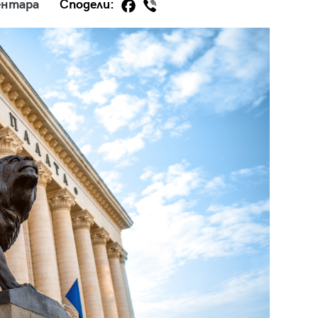
ентара
Сподели:
29
/29