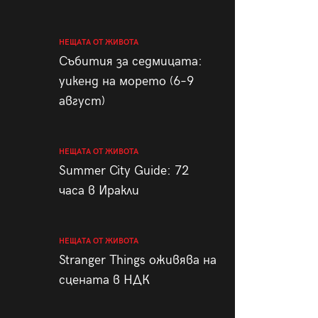
НЕЩАТА ОТ ЖИВОТА
Събития за седмицата:
уикенд на морето (6–9
август)
НЕЩАТА ОТ ЖИВОТА
Summer City Guide: 72
часа в Иракли
НЕЩАТА ОТ ЖИВОТА
Stranger Things оживява на
сцената в НДК