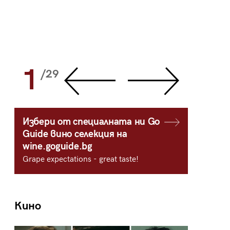
1
2
/29
/
Избери от специалната ни Go
Guide вино селекция на
wine.goguide.bg
Grape expectations - great taste!
Кино