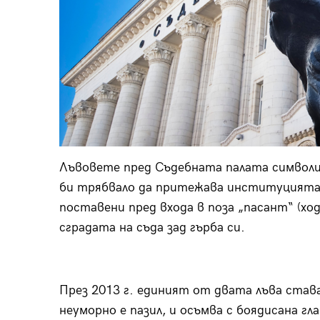
Лъвовете пред Съдебната палата символ
би трябвало да притежава институцията
поставени пред входа в поза „пасант“ (ход
сградата на съда зад гърба си.
През 2013 г. единият от двата лъва став
неуморно е пазил, и осъмва с боядисана гл