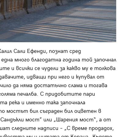
алил Сали Ефенди, познат сред
 една много благодатна година той започнал
те и всички се чудели за какво му е толкова
давачите, идващи при него и купувал от
учило да няма достатъчно слама и тогава
голяма печалба. С придобитите пари
та река и именно така започнала
о мостът бил съграден бил оцветен в
“Сандъкли мост” или „Шарения мост“, а от
шат следните надписи – „С време продадох,
емчивостта му и цитата от Корана „Където