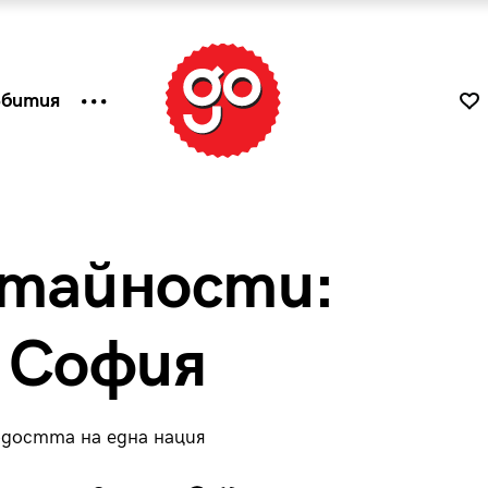
ъбития
отайности:
 София
рдостта на една нация
к
Tender is the Wine – Какво
чаша
се пие на Лазурния бряг