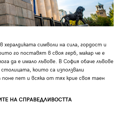
 хералдиката символи на сила, гордост и
оито го поставят в своя герб, макар че е
га да е имало лъвове. В София обаче лъвове
 столицата, които са използвали
поне пет и всяка от тях крие своя таен
ИТЕ НА СПРАВЕДЛИВОСТТА