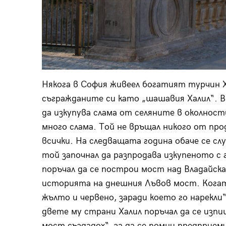
Някога в София живеел богатият турчин Х
съгражданите си като „шашавия Халил“. В
да изкупува слама от селяните в околности
много слама. Той не връщал никого от про
всички. На следващата година обаче се сл
той започнал да разпродава изкупеното с 
поръчал да се построи мост над Владайска
историята на днешния Лъвов мост. Когат
жълто и червено, заради което го нарекли
двете му страни Халил поръчал да се изпи
мост създадох“, за да се помни предпри