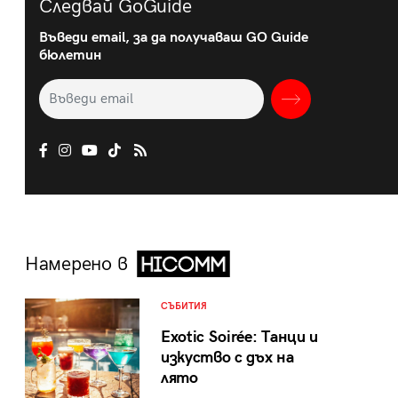
Следвай GoGuide
Въведи email, за да получаваш GO Guide
бюлетин
Намерено в
СЪБИТИЯ
Exotic Soirée: Танци и
изкуство с дъх на
лято