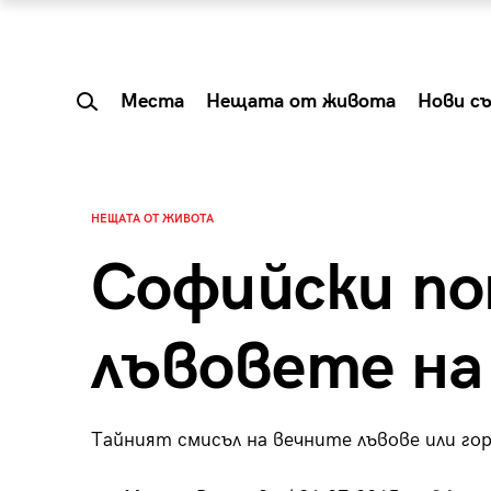
Места
Нещата от живота
Нови с
НЕЩАТА ОТ ЖИВОТА
Софийски п
лъвовете на
Тайният смисъл на вечните лъвове или го
 Shareable:
Summer Prelude: ка
лги вечери и
започва лятото в 