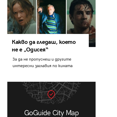
Какво да гледаш, което
не е „Одисея“
За да не пропуснеш и другите
интересни заглавия по кината