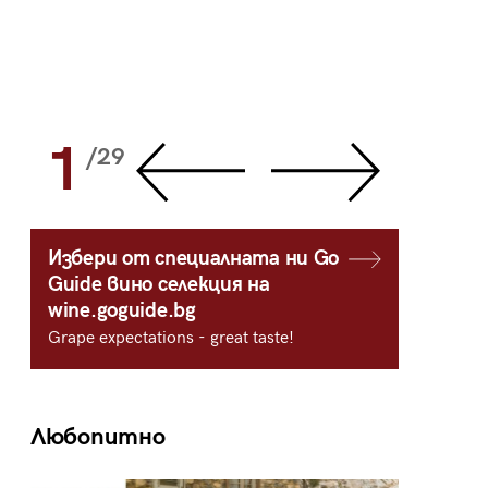
1
2
/29
/
Избери от специалната ни Go
Guide вино селекция на
wine.goguide.bg
Grape expectations - great taste!
Любопитно