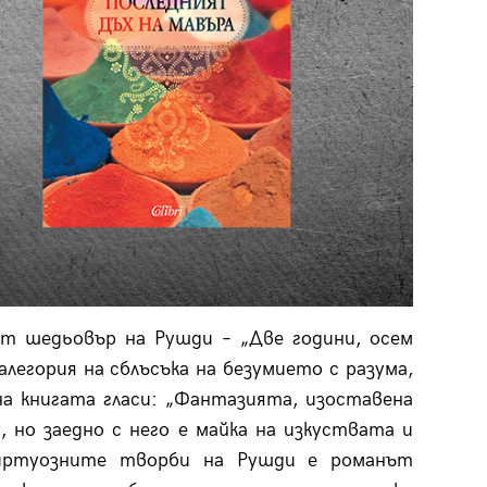
ят шедьовър на Рушди – „Две години, осем
алегория на сблъсъка на безумието с разума,
а книгата гласи: „Фантазията, изоставена
 но заедно с него е майка на изкуствата и
виртуозните творби на Рушди е романът