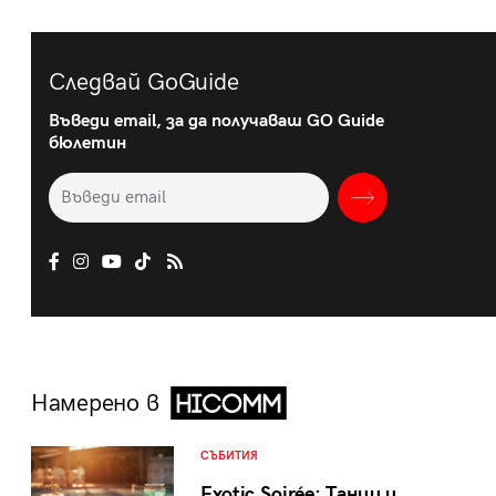
Следвай GoGuide
Въведи email, за да получаваш GO Guide
бюлетин
Намерено в
СЪБИТИЯ
Exotic Soirée: Танци и