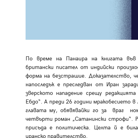
По време на Панаира на книгата във
британски писател от индийски произхо
форма на безстрашие. Доказателство, ч
напоследък е преследван от Иран зарад
зверското нападение срещу редакцията
Ебдо“. А преди 26 години мракобесието в
главата му, обявявайки го за враг ном
четвърти роман „Сатанински строфи“. Ру
присъда е политическа. Целта й е бил
иранско правителство.