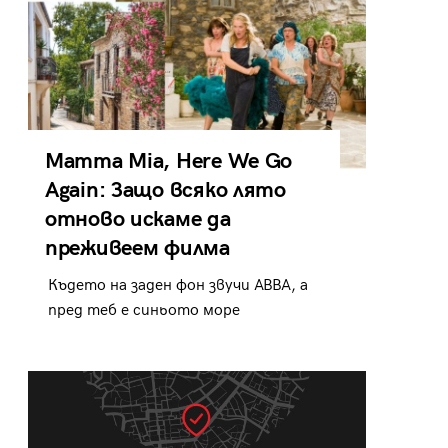
Mamma Mia, Here We Go
Again: Защо всяко лято
отново искаме да
преживеем филма
Където на заден фон звучи ABBA, а
пред теб е синьото море