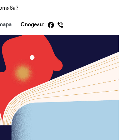
лотява?
тара
Сподели:
29
/29