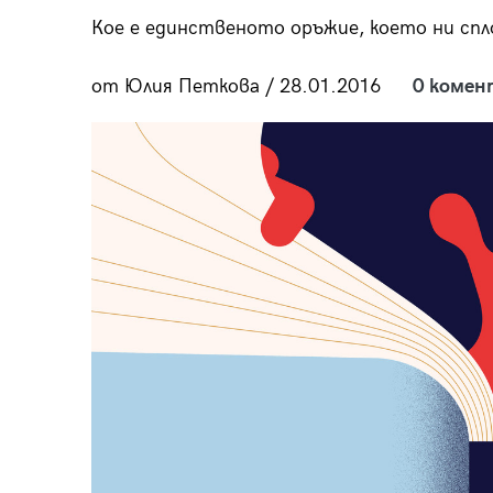
пания
Кое е единственото оръжие, което ни сп
от Юлия Петкова / 28.01.2016
0 комен
28
/29