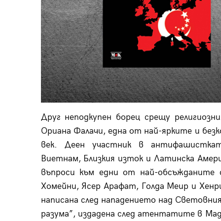
Друг неподкупен борец срещу религиозн
Ориана Фалачи, една от най-ярките и без
век. Деен участник в антифашисткат
Виетнам, Близкия изток и Латинска Амер
въпроси към едни от най-обсъжданите с
Хомейни, Ясер Арафат, Голда Меир и Хенр
написана след нападението над Световния
разума”, издадена след атентатите в Мад