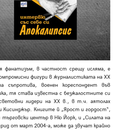
ия фанатизъм, в частност срещу исляма, е
компромисни фигури в журналистиката на XX
а съпротива, военен кореспондент във
ика, тя става известна с безжалостните си
ветовни лидери на XX в., в т.ч. аятолах
и Кисинджър. Книгите й „Ярост и гордост“,
 търговски център в Ню Йорк, и „Силата на
рид от март 2004-а, може да звучат крайно