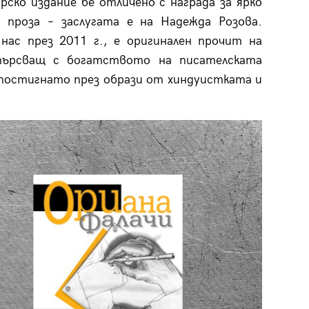
рско издание бе отличено с награда за ярко
 проза – заслугата е на Надежда Розова.
нас през 2011 г., е оригинален прочит на
търсващ с богатството на писателската
постигнато през образи от хиндуистката и