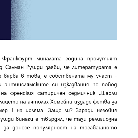
 Франкфурт миналата година прочутият
д Салман Рушди заяви, че литературата е
е вярва в това, е собствената му участ –
и антиислямските си изказвания по повод
 на френския сатиричен седмичник „Шарли
 лицето на аятолах Хомейни издаде фетва за
ер 1 на исляма. Защо ли? Заради неговия
шди винаги е твърдял, че тази религиозна
а да донесе популярност на тогавашното