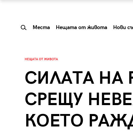
Места
Нещата от живота
Нови с
НЕЩАТА ОТ ЖИВОТА
СИЛАТА НА 
СРЕЩУ НЕВ
КОЕТО РАЖ
 Shareable:
Summer Prelude: ка
лги вечери и
започва лятото в 