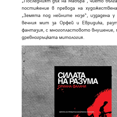
„Последният дъх на Мавъра”, чието бълга
постижение в превода на художествена
„Земята под нейните нозе“, издадена у 
вечния мит за Орфей и Евридика, раз
фантазия, с многопластовото внушение, 
древногръцката митология.