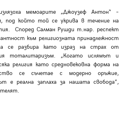
излязоха мемоарите „Джоузеф Антон“ –
м, под който той се укрива в течение на
тия. Според Салман Рушди т.нар. респект
рантност към религиозната принадлежност
а се разбира като израз на страх от
ния тоталитаризъм. „Когато ислямът и
сяка религия като средновековна форма на
ъдство се съчетае с модерно оръжие,
ът е реална заплаха за нашата свобода”,
ателят.