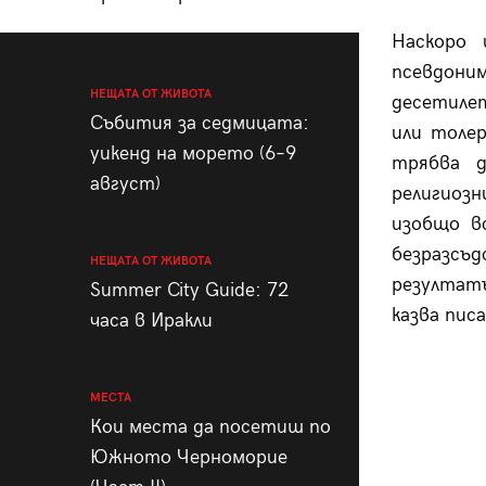
Наскоро 
псевдони
НЕЩАТА ОТ ЖИВОТА
десетиле
Събития за седмицата:
или толе
уикенд на морето (6–9
трябва д
август)
религиоз
изобщо в
безразс
НЕЩАТА ОТ ЖИВОТА
резултат
Summer City Guide: 72
казва пис
часа в Иракли
МЕСТА
Кои места да посетиш по
Южното Черноморие