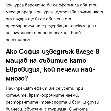
конкурса вероятно би се оформила два-три
месеца преди конкурса. Дотогава голяма част
от пазара ще бъде движена от
предварителните резервации, спекулации и
несигурност относно реалния брой
посетители.
Ако София изведнъж влезе в
мащаб на събитие като
Евровизия, кой печели най-
много?
Най-прекият ефект ще се усети при
хотелите, краткосрочните наеми,
ресторантите, транспорта и всички други
бизнеси, свързани с туризма. С лекота