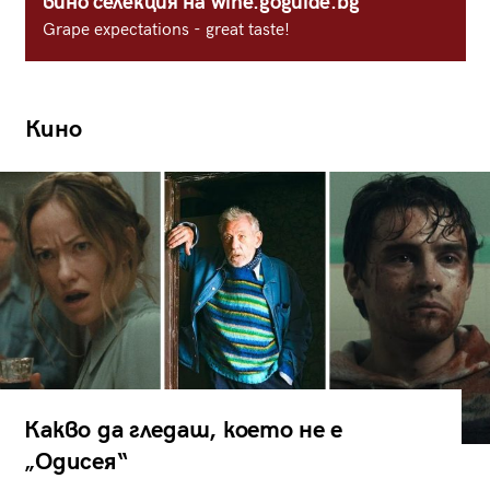
вино селекция на wine.goguide.bg
Grape expectations - great taste!
Кино
Какво да гледаш, което не е
„Одисея“