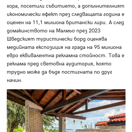
хора, посетили събитието, а допълнителният
икономически ефект през следващата година е
оценен на 11,1 милиона британски лири. А след
домакинството на Малмьо през 2023
Шведският туристически борд оценява
медийната експозиция на града на 95 милиона
евро еквивалентна рекламна стойност. Това е
реклама пред световна аудитория, която
трудно може да бъде постигната по друг
начин.