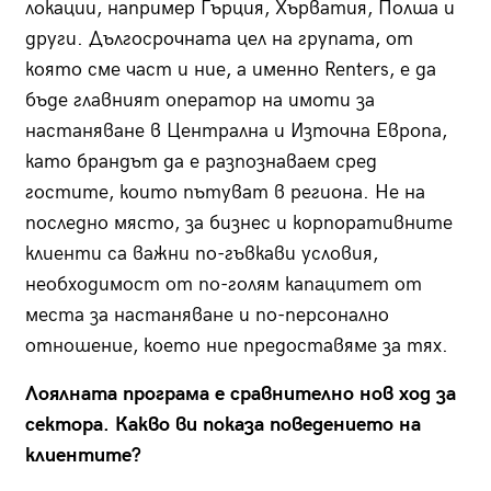
локации, например Гърция, Хърватия, Полша и
други. Дългосрочната цел на групата, от
която сме част и ние, а именно Renters, е да
бъде главният оператор на имоти за
настаняване в Централна и Източна Европа,
като брандът да е разпознаваем сред
гостите, които пътуват в региона. Не на
последно място, за бизнес и корпоративните
клиенти са важни по-гъвкави условия,
необходимост от по-голям капацитет от
места за настаняване и по-персонално
отношение, което ние предоставяме за тях.
Лоялната програма е сравнително нов ход за
сектора. Какво ви показа поведението на
клиентите?