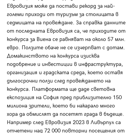
Евровизия може да постави рекорд за най-
големи приходи от туризъм за столицата в
седмицата на провеждане. За справка данните
от последната Евровизия са, че приходите от
конкурса за Виена се равняват на около 57 млн.
евро. Ползите обаче не се изчерпват с дотам.
Домакинството на конкурса изисква
подобрение и инвестиции в инфраструктура,
организация и градската среда, което оставя
дългосрочни ползи след провеждането на
конкурса. Платформата ще даде световна
експозиция на София пред приблизително 150
милиона зрители, което би накарало много
хора да обмислят да посетят града в бъдеще.
Например след Евровизия 2023 в Ливърпул са
отчетени над 72 000 повторни посещения от