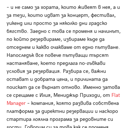
– и не само за хората, които живеят в нея, а и
за тези, които идват за концерт, фестивал,
уикенд или просто за няколко дни градско
бягство. Заедно с това се променя и начинът,
по който резервираме, избираме къде да
отседнем и какво очакваме от едно пътуване.
Напоследък все повече пътуващи търсят
настаняване, което предлага по-гъвкави
условия за резервация. Разбира се, важни
остават и добрата цена, и причината да
поискат да се върнат отново. Именно затова
се срещаме с Илия, Мениджър Приходи, от
Flat
Manager
– компания, която развива собствена
платформа за директни резервации и наскоро
стартира лоялна програма за редовните си
гости. Говорим си за това как се променя