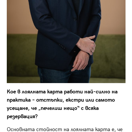
Кое в лоялната карта работи най-силно на
практика – отстъпки, екстри или самото
усещане, че „печелиш нещо“ с всяка
резервация?
Основната стойност на лоялната карта е, че