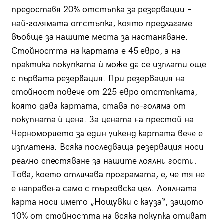
предоставя 20% отстъпка за резервации –
най-голямата отстъпка, която предлагаме
въобще за нашите места за настаняване.
Стойността на картата е 45 евро, а на
практика покупката ѝ може да се изплати още
с първата резервация. При резервация на
стойност повече от 225 евро отстъпката,
която дава картата, става по-голяма от
покупната ѝ цена. За цената на престой на
Черноморието за един уикенд картата вече е
изплатена. Всяка последваща резервация носи
реално спестяване за нашите лоялни гости.
Това, което отличава програмата, е, че тя не
е направена само с търговска цел. Лоялната
карта носи името „Нощувки с кауза“, защото
10% от стойността на всяка покупка отиват