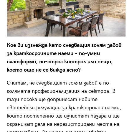
Кое ви изглежда като следващия голям завой
за краткосрочните наеми – по-умни
платформи, по-строг контрол или нещо,
което още не се вижда ясно?
Считам, че следващият голям завой е по-
голямата професионализация на сектора. В
тази посока ще допринесат новите
европейски регулации за краткосрочни наеми,
които постепенно ще изчистят пазара и ще
ограничат дела на нерегистрирани места на