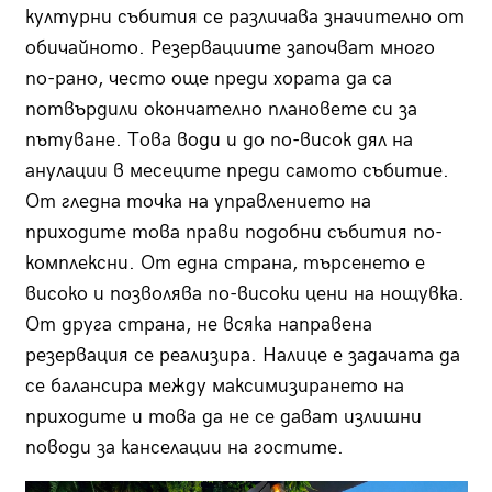
културни събития се различава значително от
обичайното. Резервациите започват много
по-рано, често още преди хората да са
потвърдили окончателно плановете си за
пътуване. Това води и до по-висок дял на
анулации в месеците преди самото събитие.
От гледна точка на управлението на
приходите това прави подобни събития по-
комплексни. От една страна, търсенето е
високо и позволява по-високи цени на нощувка.
От друга страна, не всяка направена
резервация се реализира. Налице е задачата да
се балансира между максимизирането на
приходите и това да не се дават излишни
поводи за канселации на гостите.