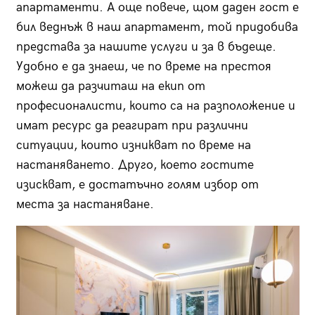
апартаменти. А още повече, щом даден гост е
бил веднъж в наш апартамент, той придобива
представа за нашите услуги и за в бъдеще.
Удобно е да знаеш, че по време на престоя
можеш да разчиташ на екип от
професионалисти, които са на разположение и
имат ресурс да реагират при различни
ситуации, които изникват по време на
настаняването. Друго, което гостите
изискват, е достатъчно голям избор от
места за настаняване.