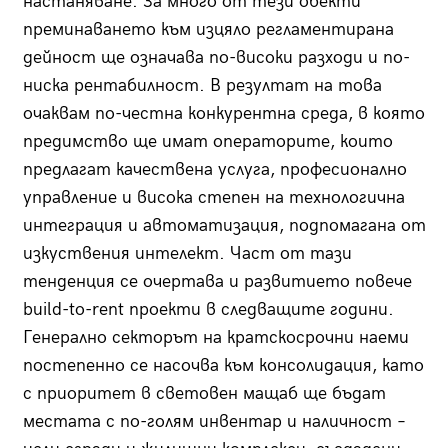
настаняване. За много от тези обекти
преминаването към изцяло регламентирана
дейност ще означава по-високи разходи и по-
ниска рентабилност. В резултат на това
очаквам по-честна конкурентна среда, в която
предимство ще имат операторите, които
предлагат качествена услуга, професионално
управление и висока степен на технологична
интеграция и автоматизация, подпомагана от
изкуствения интелект. Част от тази
тенденция се очертава и развитието повече
build-to-rent проекти в следващите години.
Генерално секторът на кратскосрочни наеми
постепенно се насочва към консолидация, като
с приоритет в световен мащаб ще бъдат
местата с по-голям инвентар и наличност –