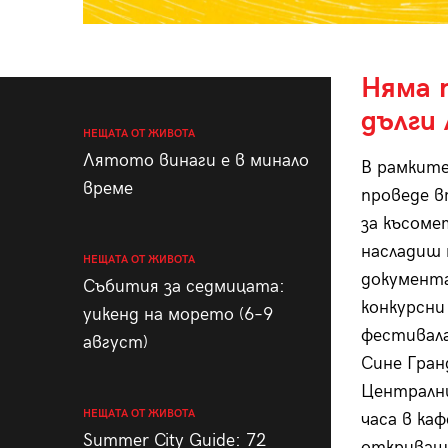
Няма 
дълги 
НЕЩАТА ОТ ЖИВОТА
Лятото винаги е в минало
В рамките
време
проведе в
за късоме
насладиш 
НЕЩАТА ОТ ЖИВОТА
документа
Събития за седмицата:
конкурсни
уикенд на морето (6–9
фестивала
август)
Сине Гран
Централни
НЕЩАТА ОТ ЖИВОТА
часа в ка
Summer City Guide: 72
откриваща