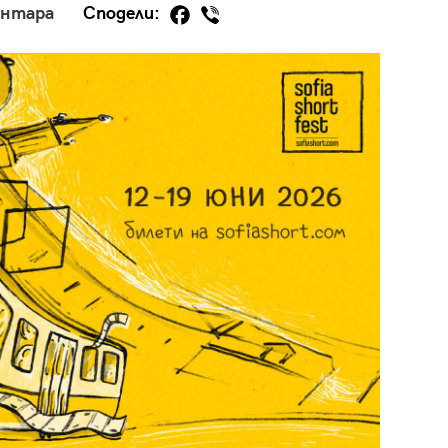
ентара
Сподели:
29
/29