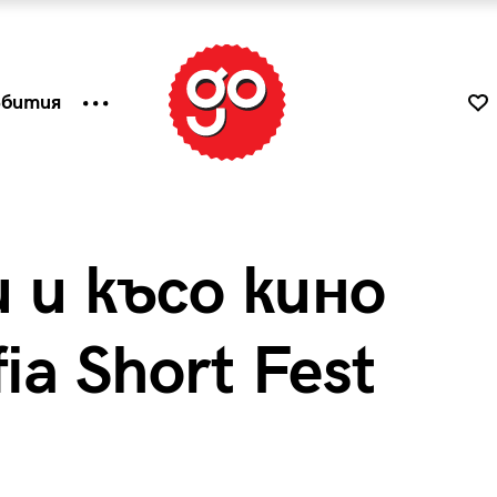
ъбития
 и късо кино
ia Short Fest
к
Tender is the Wine – Какво
чаша
се пие на Лазурния бряг