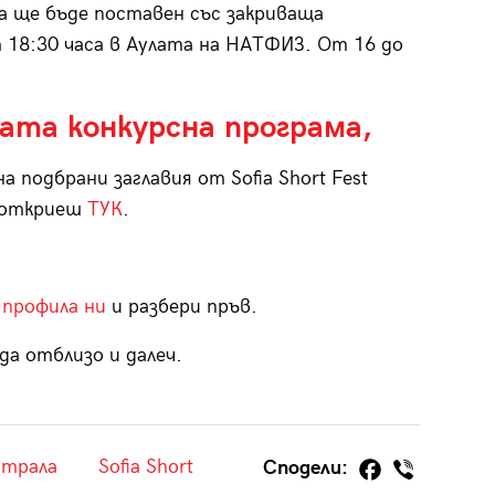
ма ще бъде поставен със закриваща
 18:30 часа в Аулата на НАТФИЗ. От 16 до
ата конкурсна програма,
а подбрани заглавия от Sofia Short Fest
е откриеш
ТУК
.
 профила ни
и разбери пръв.
да отблизо и далеч.
нтрала
Sofia Short
Сподели: