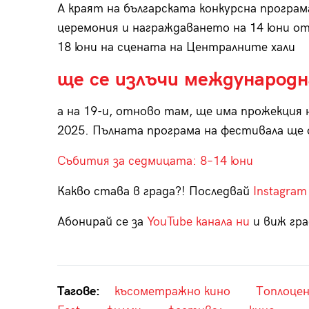
А краят на българската конкурсна програ
церемония и награждаването на 14 юни от
18 юни на сцената на Централните хали
ще се излъчи международн
а на 19-и, отново там, ще има прожекция н
2025. Пълната програма на фестивала щ
Събития за седмицата: 8–14 юни
Какво става в града?! Последвай
Instagram
Абонирай се за
YouTube канала ни
и виж гра
Тагове:
късометражно кино
Топлоце