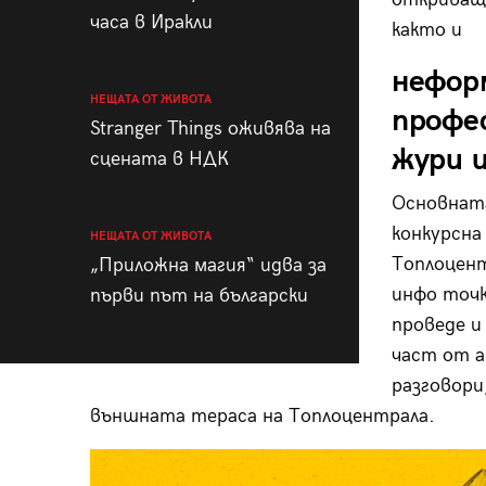
часа в Иракли
както и
нефор
НЕЩАТА ОТ ЖИВОТА
профе
Stranger Things оживява на
жури и
сцената в НДК
Основната
конкурсна
НЕЩАТА ОТ ЖИВОТА
Топлоцент
„Приложна магия“ идва за
инфо точк
първи път на български
проведе и
част от а
разговори
външната тераса на Топлоцентрала.