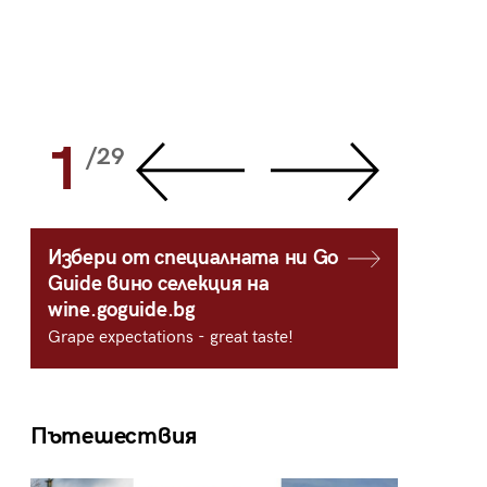
1
2
/29
/
Избери от специалната ни Go
Guide вино селекция на
wine.goguide.bg
Grape expectations - great taste!
Пътешествия