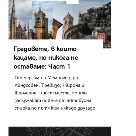
Градовете, в които
кацаме, но никога не
оставаме: Част 1
От Бергамо и Меминген, до
Айндховен, Тревизо, Жирона и
Шарлероа - шест места, които
заслужават повече от автобусна
спирка по пътя към някъде другаде