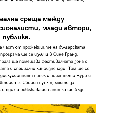
мална среща между
сионалисти, млади автори,
 публика.
 част от прожекциите на българската
 програма ще се излъчи в Сине Гранд.
рала ще помещава фестивалната зона с
ата и специални киноизненади. Там ще се
 дискусионният панел с почетното жури и
вторите. Сборен пункт, място за
, отдих и освежаващи напитки ще бъде