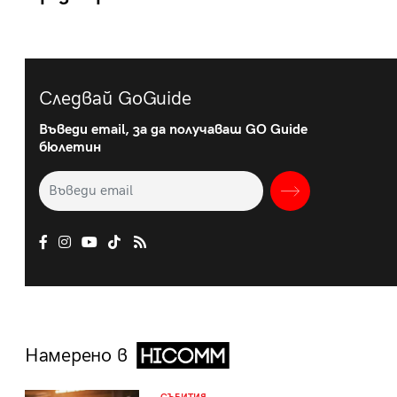
Следвай GoGuide
Въведи email, за да получаваш GO Guide
бюлетин
Намерено в