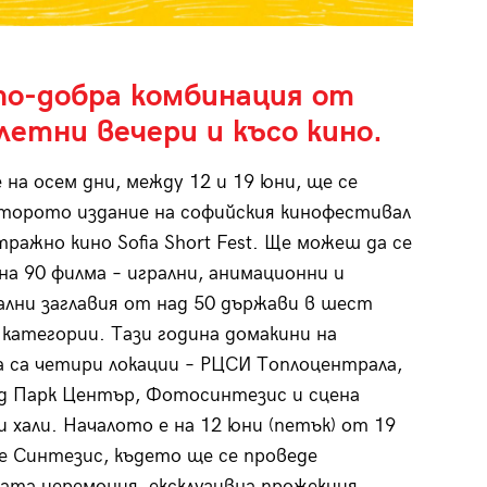
по-добра комбинация от
летни вечери и късо кино.
 на осем дни, между 12 и 19 юни, ще се
торото издание на софийския кинофестивал
тражно кино Sofia Short Fest. Ще можеш да се
на 90 филма – игрални, анимационни и
лни заглавия от над 50 държави в шест
 категории. Тази година домакини на
 са четири локации – РЦСИ Топлоцентрала,
д Парк Център, Фотосинтезис и сцена
 хали. Началото е на 12 юни (петък) от 19
фе Синтезис, където ще се проведе
та церемония, ексклузивна прожекция,