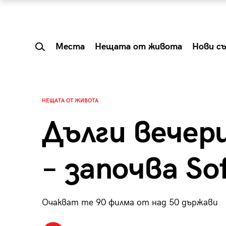
Места
Нещата от живота
Нови с
НЕЩАТА ОТ ЖИВОТА
Дълги вечери
– започва Sof
Очакват те 90 филма от над 50 държави
 Shareable:
Summer Prelude: ка
лги вечери и
започва лятото в 