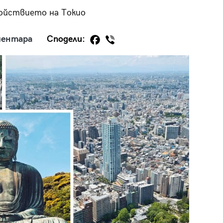
койствието на Токио
ментара
Сподели:
29
/29