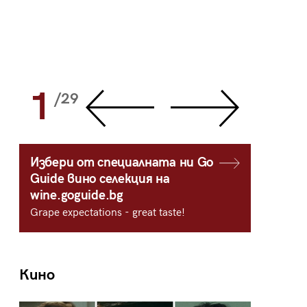
1
2
/29
/
Избери от специалната ни Go
Guide вино селекция на
wine.goguide.bg
Grape expectations - great taste!
Кино