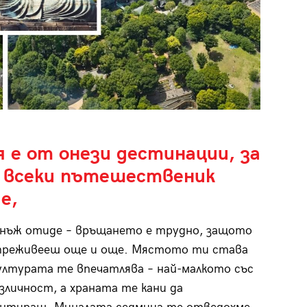
я е от онези дестинации, за
 всеки пътешественик
е,
днъж отиде – връщането е трудно, защото
 преживееш още и още. Мястото ти става
ултурата те впечатлява – най-малкото със
зличност, а храната те кани да