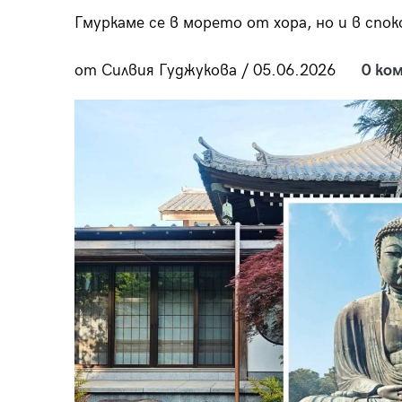
пания
Гмуркаме се в морето от хора, но и в спо
от Силвия Гуджукова / 05.06.2026
0 ко
28
/29