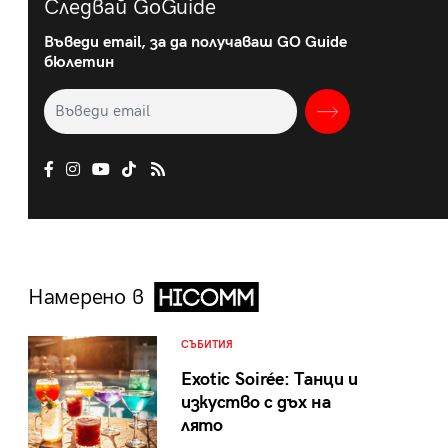
Следвай GoGuide
Въведи email, за да получаваш GO Guide
бюлетин
Намерено в
СЪБИТИЯ
Exotic Soirée: Танци и
изкуство с дъх на
лято