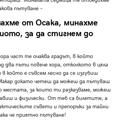
ентираш. Миналата седмица те отведохме
акова пътуване –
нахме от Осака, минахме
иото, за да стигнем до
ора част те очаква градът, в който
д два пъти повече хора, отколкото в цяла
и в който е съвсем лесно да се изгубиш
Макар докато четеш да можеш да пътуваш
о местата, за които ти разказваме, можеш
равиш и физически. От теб са билетите, а
актическите съвети и препоръки за тайни
Така че приятно пътуване!