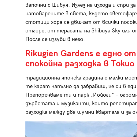
Започни с Шибуя. Излез на изхода и спри з
натоварените в света, където светофаръ
стотици хора се движат от всички посоки,
отгоре, от терасата на Shibuya Sky или о
После се изгуби в него.
Rikugien Gardens е едно о
спокойна разходка в Токио 
традиционна японска градина с малки мост
те карат напълно да забравиш, че си в ед
Препоръчваме ти и парк „Йойоги“ – огромни
дърветата и музиканти, които репетират с
разходка между два шумни квартала и за о