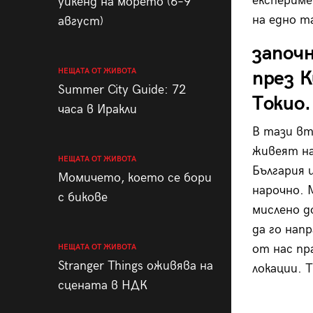
експерим
уикенд на морето (6–9
на едно т
август)
започ
НЕЩАТА ОТ ЖИВОТА
през К
Summer City Guide: 72
Токио.
часа в Иракли
В тази вт
живеят на
НЕЩАТА ОТ ЖИВОТА
България 
Момичето, което се бори
нарочно. 
с бикове
мислено д
да го нап
от нас пр
НЕЩАТА ОТ ЖИВОТА
Stranger Things оживява на
локации. 
сцената в НДК