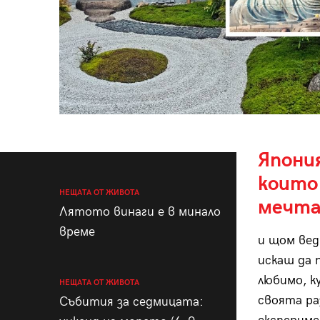
Япони
които
НЕЩАТА ОТ ЖИВОТА
мечта
Лятото винаги е в минало
време
и щом ве
искаш да
любимо, к
НЕЩАТА ОТ ЖИВОТА
своята ра
Събития за седмицата: