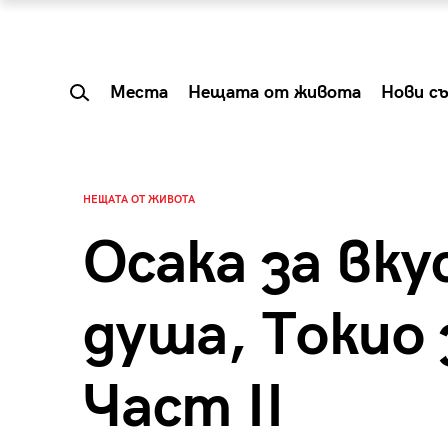
Места
Нещата от живота
Нови с
НЕЩАТА ОТ ЖИВОТА
Осака за вку
душа, Токио
Част II
 Shareable:
Summer Prelude: ка
лги вечери и
започва лятото в 