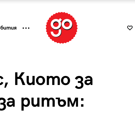
ъбития
с, Киото за
 за ритъм:
к
Tender is the Wine – Какво
чаша
се пие на Лазурния бряг