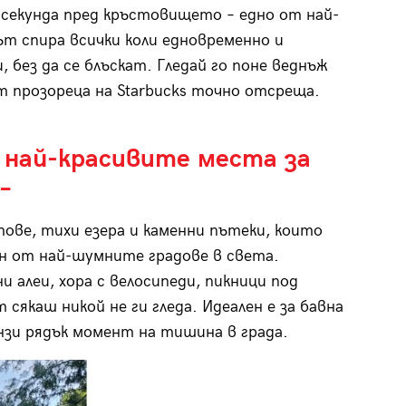
а секунда пред кръстовището – едно от най-
т спира всички коли едновременно и
 без да се блъскат. Гледай го поне веднъж
т прозореца на Starbucks точно отсреща.
т най-красивите места за
–
ове, тихи езера и каменни пътеки, които
ин от най-шумните градове в света.
 алеи, хора с велосипеди, пикници под
якаш никой не ги гледа. Идеален е за бавна
нзи рядък момент на тишина в града.