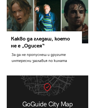
Какво да гледаш, което
не е „Одисея“
За да не пропуснеш и другите
интересни заглавия по кината