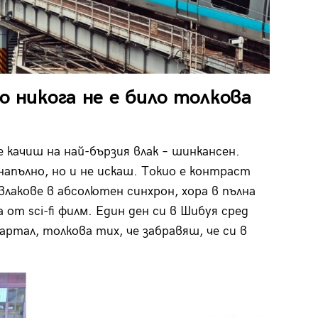
о никога не е било толкова
е качиш на най-бързия влак – шинкансен.
напълно, но и не искаш. Токио е контраст
влакове в абсолютен синхрон, хора в пълна
от sci-fi филм. Един ден си в Шибуя сред
артал, толкова тих, че забравяш, че си в