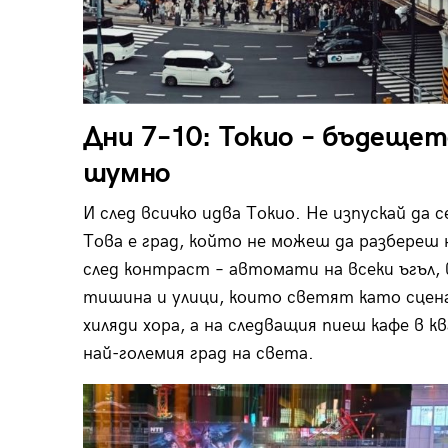
Дни 7–10: Токио – бъдещет
шумно
И след всичко идва Токио. Не изпускай да с
Това е град, който не можеш да разбереш 
след контраст – автомати на всеки ъгъл, 
тишина и улици, които светят като сцена 
хиляди хора, а на следващия пиеш кафе в кв
най-големия град на света.