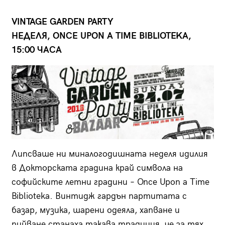
VINTAGE GARDEN PARTY
НЕДЕЛЯ, ONCE UPON A TIME BIBLIOTEKA,
15:00 ЧАСА
Липсваше ни миналогодишната неделя идилия
в Докторската градина край символа на
софийските летни градини – Once Upon a Time
Biblioteka. Винтидж гардън партитата с
базар, музика, шарени одеяла, хапване и
пийване станаха такава традиция, че за тях