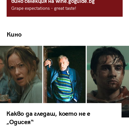
вино селекция на wine.goguide.bg
Grape expectations - great taste!
Кино
Какво да гледаш, което не е
„Одисея“