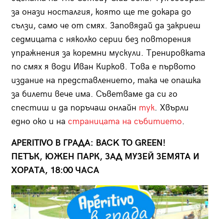
за онази носталгия, която ще те докара до
сълзи, само че от смях. Заповядай да закриеш
седмицата с няколко серии без повторения
упражнения за коремни мускули. Тренировката
по смях я води Иван Кирков. Това е първото
издание на представлението, така че опашка
за билети вече има. Съветваме да си го
спестиш и да поръчаш онлайн
тук
. Хвърли
едно око и на
страницата на събитието
.
APERITIVO В ГРАДА: BACK TO GREEN!
ПЕТЪК, ЮЖЕН ПАРК, ЗАД МУЗЕЙ ЗЕМЯТА И
ХОРАТА, 18:00 ЧАСА