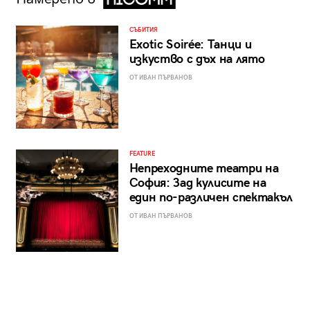
СЪБИТИЯ
Exotic Soirée: Танци и
изкуство с дъх на лято
ОТ ИВАН ПЪРВАНОВ
FEATURE
Непреходните театри на
София: Зад кулисите на
един по-различен спектакъл
ОТ ИВАН ПЪРВАНОВ