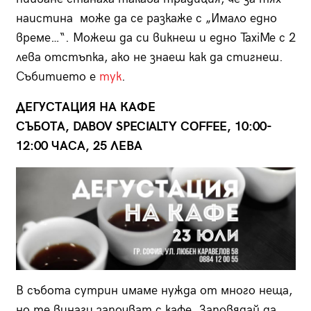
наистина може да се разкаже с „Имало едно
време…“. Можеш да си викнеш и едно TaxiMe с 2
лева отстъпка, ако не знаеш как да стигнеш.
Събитието е
тук
.
ДЕГУСТАЦИЯ НА КАФЕ
СЪБОТА, DABOV SPECIALTY COFFEE, 10:00-
12:00 ЧАСА, 25 ЛЕВА
В събота сутрин имаме нужда от много неща,
но те винаги започват с кафе. Заповядай да