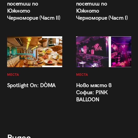
посетиш по
посетиш по
Южното
Южното
Черноморие (Част II)
Черноморие (Част I)
МЕСТА
МЕСТА
Spotlight On: DÒMA
Ново място в
София: PINK
BALLOON