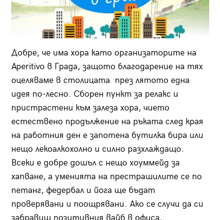
Добре, че има хора като организаторите на
Aperitivo в Града, защото благодарение на тях
оцеляваме в столицата през лятото една
идея по-лесно. Сборен пункт за релакс и
пристрастени към залеза хора, чието
естествено продължение на ръката след края
на работния ден е запотена бутилка бира или
нещо лекоалкохолно и силно разхлаждащо.
Всеки е добре дошъл с нещо хоуммейд за
хапване, а уменията на престрашилите се по
петанг, федербал и йога ще бъдат
проверявани и поощрявани. Ако се случи да си
забравиш позитивния вайб в офиса,