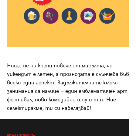
Нищо не ни крепи повече от мисълта, че
уикендът е летен, а прогнозата е слънчева във
всеки един аспект! Задължителните юлски
занимания са налице + един емблематичен арт
фестивал, ново комедийно шоу и т.н. Ние
селектирахме, ти си набелязвай!
НЕЩАТА ОТ ЖИВОТА