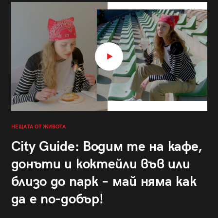
НЕЩАТА ОТ ЖИВОТА
City Guide: Водим те на кафе,
донъти и коктейли във или
близо до парк – май няма как
да е по-добър!