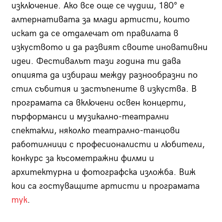
изключение. Ако все още се чудиш, 180° е
алтернативата за млади артисти, които
искат да се отдалечат от правилата в
изкуството и да развият своите иновативни
идеи. Фестивалът тази година ти дава
опцията да избираш между разнообразни по
стил събития и застъпените в изкуства. В
програмата са включени освен концерти,
пърформанси и музикално-театрални
спектакли, няколко театрално-танцови
работилници с професионалисти и любители,
конкурс за късометражни филми и
архитектурна и фотографска изложба. Виж
кои са гостуващите артисти и програмата
тук
.