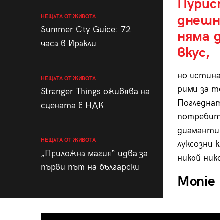
Пурис
днешн
НЕЩАТА ОТ ЖИВОТА
Summer City Guide: 72
няма д
часа в Иракли
вкус,
но истина
НЕЩАТА ОТ ЖИВОТА
рими за т
Stranger Things оживява на
Погледнaт
сцената в НДК
потребите
диаманти,
НЕЩАТА ОТ ЖИВОТА
луксозни к
„Приложна магия“ идва за
никой ник
първи път на български
Monie 