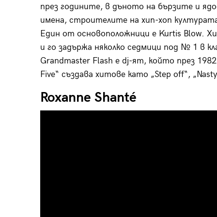
през годините, в дъното на бързите и яд
имена, строителите на хип-хоп културата 
Един от основоположници е Kurtis Blow. Хи
и го задържа няколко седмици под № 1 в кла
Grandmaster Flash e dj-ят, който през 1982 
Five“ създава хитове като „Step off“, „Nasty
Roxanne Shanté