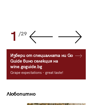
1
2
/29
/
Избери от специалната ни Go
Guide вино селекция на
wine.goguide.bg
Grape expectations - great taste!
Любопитно