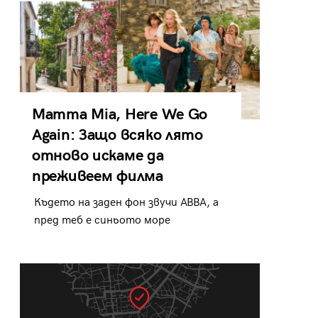
Mamma Mia, Here We Go
Again: Защо всяко лято
отново искаме да
преживеем филма
Където на заден фон звучи ABBA, а
пред теб е синьото море