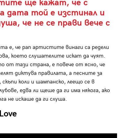
тите ще кажат, че с
а дата той е изстинал и
уша, че не се прави вече с
та е, че рап артистите винаги са редели
ова, което слушателите искат да чуят.
о от тази страна, е повече от ясно, че
лят диктува правилата, а песните за
 скъпи коли и шампанско, леещо се в
лубове, едва ли щеше да ги има някога, ако
ога не искаше да ги слуша.
Love