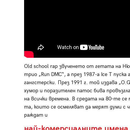
Оld school rap звученето от гетата на Ню
трио „Run DMC“, а
през 1987-а Ice T пуска
гангстерски. През 1991 г. той издава „O.G
хумор и поразителен патос бива провъзгла
на всички времена. В средата на 80-те се 
та, които се осмеляват да мерят думи с ч
раждат и
най-комерсиалните имена 