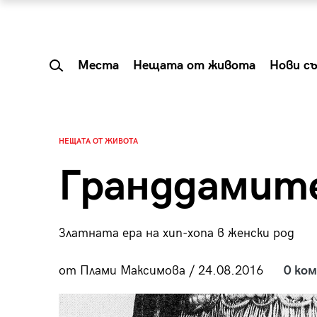
Места
Нещата от живота
Нови с
НЕЩАТА ОТ ЖИВОТА
Гранддамите
Златната ера на хип-хопа в женски род
от Плами Максимова / 24.08.2016
0 ко
 Shareable:
Summer Prelude: ка
лги вечери и
започва лятото в 