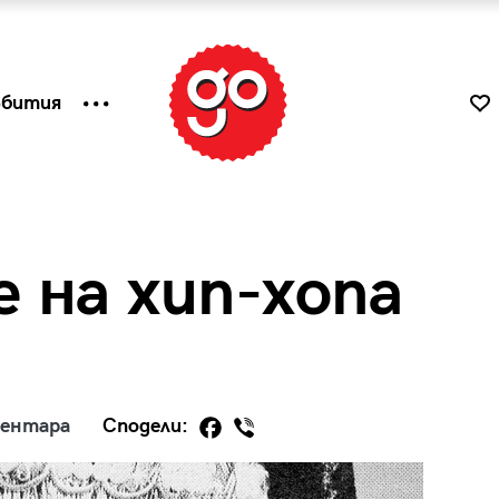
ъбития
 на хип-хопа
ментара
Сподели:
к
Tender is the Wine – Какво
чаша
се пие на Лазурния бряг