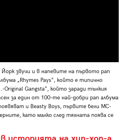
 Йорк звучи и в напевите на първото рап
 албума „Rhymes Pays“, който е типично
.-Original Gangsta“, който заради тънкия
сен за един от 100-те най-добри рап албума
появяват и Beasty Boys, първите бели MC-
ерните, като малко след тяхната поява се
в историята на хип-хоп-а