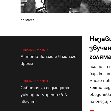
be street
Незав
звучен
НЕЩАТА ОТ ЖИВОТА
голям
Лятото винаги е в минало
време
или си го
бар,
когат
много пов
НЕЩАТА ОТ ЖИВОТА
която сед
Събития за седмицата:
обединява
уикенд на морето (6–9
на онези,
август)