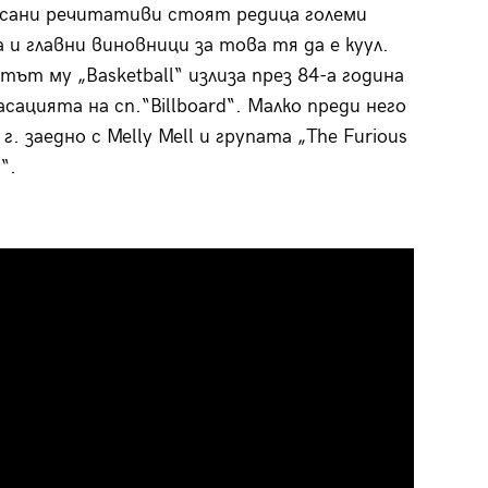
осани речитативи стоят редица големи
и главни виновници за това тя да е куул.
тът му „Basketball“ излиза през 84-a година
сацията на сп.“Billboard“. Малко преди него
г. заедно с Melly Mell и групата „The Furious
“.