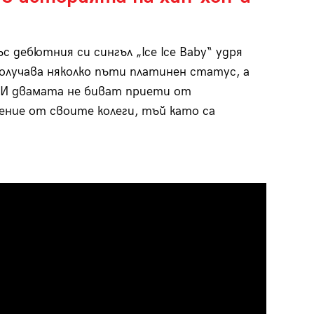
ъс дебютния си сингъл „Ice Ice Baby“ удря
получава няколко пъти платинен статус, а
. И двамата не биват приети от
ение от своите колеги, тъй като са