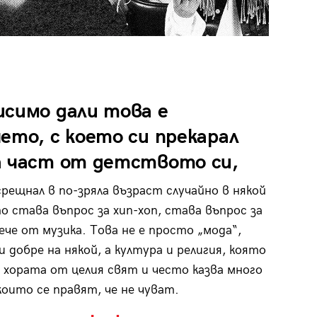
исимо дали това е
ето, с което си прекарал
а част от детството си,
 срещнал в по-зряла възраст случайно в някой
о става въпрос за хип-хоп, става въпрос за
ече от музика. Това не е просто „мода“,
и добре на някой, а култура и религия, която
 хората от целия свят и често казва много
 които се правят, че не чуват.