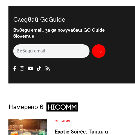
Следвай GoGuide
Въведи email, за да получаваш GO Guide
бюлетин
Намерено в
СЪБИТИЯ
Exotic Soirée: Танци и