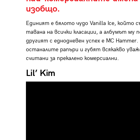
изобщо.
Единият е бялото чудо Vanilla Ice, който с
тавана на всички класации, а албумът му 
другият с еднодневен успех е MC Hammer
останалите рапъри и губят всякакво уваж
считани за прекалено комерсиални.
Lil’ Kim