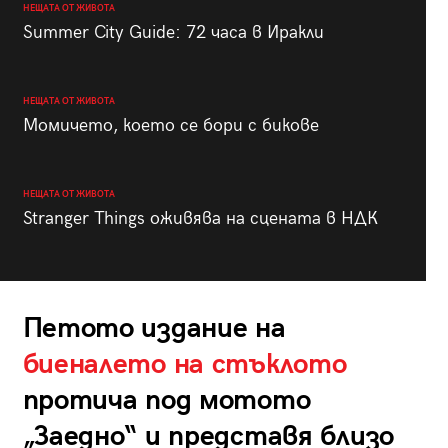
НЕЩАТА ОТ ЖИВОТА
Summer City Guide: 72 часа в Иракли
НЕЩАТА ОТ ЖИВОТА
Момичето, което се бори с бикове
НЕЩАТА ОТ ЖИВОТА
Stranger Things оживява на сцената в НДК
Петото издание на
биеналето на стъклото
протича под мотото
„Заедно“ и представя близо