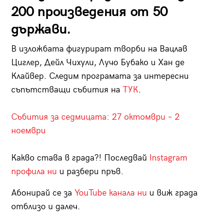
200 произведения от 50
държави.
В изложбата фигурират творби на Вацлав
Циглер, Дейл Чихули, Лучо Бубако и Хан де
Клайвер. Следим програмата за интересни
съпътстващи събития на
ТУК
.
Събития за седмицата: 27 октомври – 2
ноември
Какво става в града?! Последвай
Instagram
профила ни
и разбери пръв.
Абонирай се за
YouTube канала ни
и виж града
отблизо и далеч.