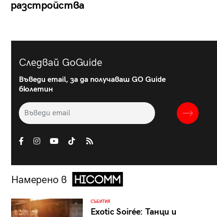
разстройства
Следвай GoGuide
Въведи email, за да получаваш GO Guide
бюлетин
Намерено в
СЪБИТИЯ
Exotic Soirée: Танци и