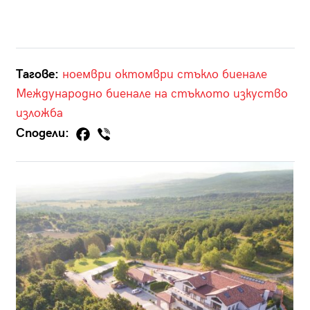
Тагове:
ноември
октомври
стъкло
биенале
Международно биенале на стъклото
изкуство
изложба
Сподели: