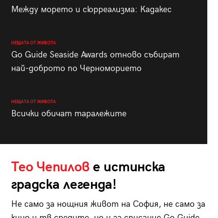
Между морето и сюрреализма: Кадакес
НЕЩАТА ОТ ЖИВОТА
Go Guide Seaside Awards отново събират
най-доброто по Черноморието
НЕЩАТА ОТ ЖИВОТА
Всички обичат таралежите
Тео Чепилов
е истинска
градска легенда!
Не само за нощния живот на София, не само за
кино и тв средите, но и за списание Go Guide,