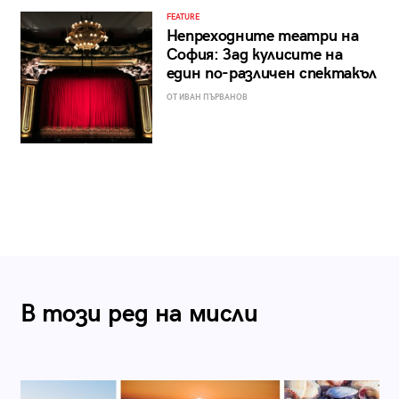
FEATURE
Непреходните театри на
София: Зад кулисите на
един по-различен спектакъл
ОТ ИВАН ПЪРВАНОВ
В този ред на мисли