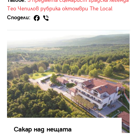
Тагове:
3 предмета
сценарист
градска легенда
Тео Чепилов
рубрика
октомври
The Local
Сподели:
Сакар над нещата