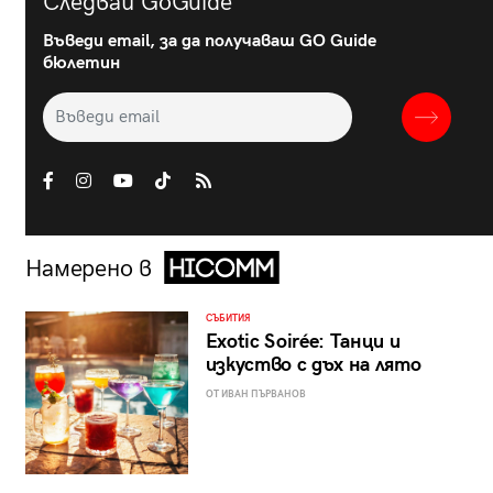
Следвай GoGuide
Въведи email, за да получаваш GO Guide
бюлетин
Намерено в
СЪБИТИЯ
Exotic Soirée: Танци и
изкуство с дъх на лято
ОТ ИВАН ПЪРВАНОВ