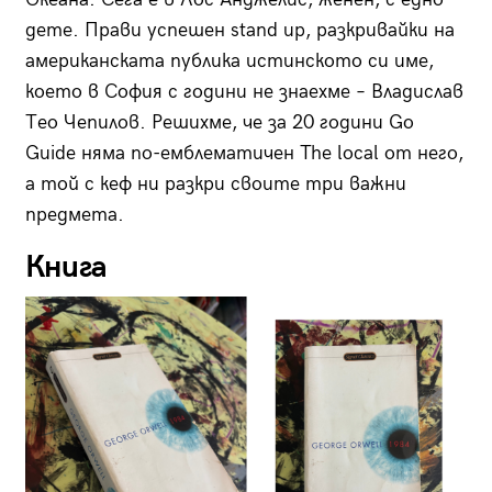
дете. Прави успешен stand up, разкривайки на
американската публика истинското си име,
което в София с години не знаехме – Владислав
Тео Чепилов. Решихме, че за 20 години Go
Guide няма по-емблематичен The local от него,
a той с кеф ни разкри своите три важни
предмета.
Книга