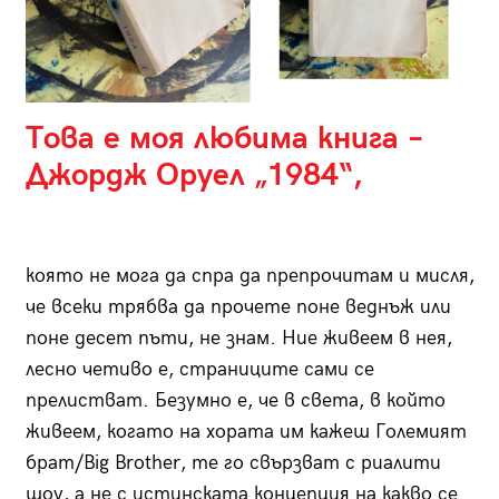
Това е моя любима книга –
Джордж Оруел „1984“,
която не мога да спра да препрочитам и мисля,
че всеки трябва да прочете поне веднъж или
поне десет пъти, не знам. Ние живеем в нея,
лесно четиво е, страниците сами се
прелистват. Безумно е, че в света, в който
живеем, когато на хората им кажеш Големият
брат/Big Brother, те го свързват с риалити
шоу, а не с истинската концепция на какво се