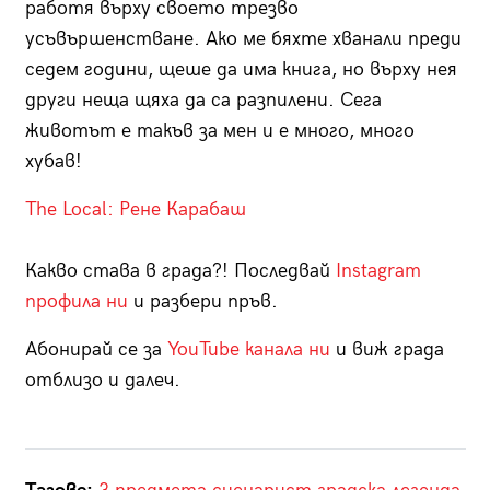
работя върху своето трезво
усъвършенстване. Ако ме бяхте хванали преди
седем години, щеше да има книга, но върху нея
други неща щяха да са разпилени. Сега
животът е такъв за мен и е много, много
хубав!
The Local: Рене Карабаш
Какво става в града?! Последвай
Instagram
профила ни
и разбери пръв.
Абонирай се за
YouTube канала ни
и виж града
отблизо и далеч.