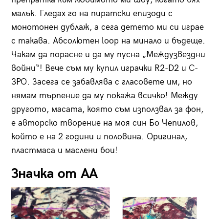
малък. Гледах го на пиратски епизоди с
монотонен дублаж, а сега детето ми си играе
с такава. Абсолютен loop на минало и бъдеще.
Чакам да порасне и да му пусна „Междузвездни
войни“! Вече съм му купил играчки R2-D2 и C-
3PO. Засега се забавлява с гласовете им, но
нямам търпение да му покажа всичко! Между
другото, масата, която съм използвал за фон,
е авторско творение на моя син Бо Чепилов,
който е на 2 години и половина. Оригинал,
пластмаса и маслени бои!
Значка от АА