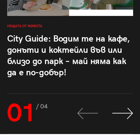
НЕЩАТА ОТ ЖИВОТА
City Guide: Водим те на кафе,
донъти и коктейли във или
близо до парк – май няма как
да е по-добър!
01
/ 04