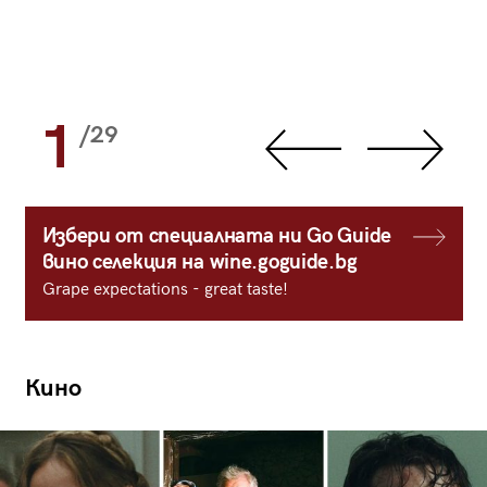
1
/29
Избери от специалната ни Go Guide
вино селекция на wine.goguide.bg
Grape expectations - great taste!
Кино