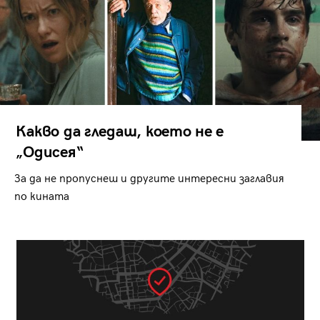
Какво да гледаш, което не е
„Одисея“
За да не пропуснеш и другите интересни заглавия
по кината