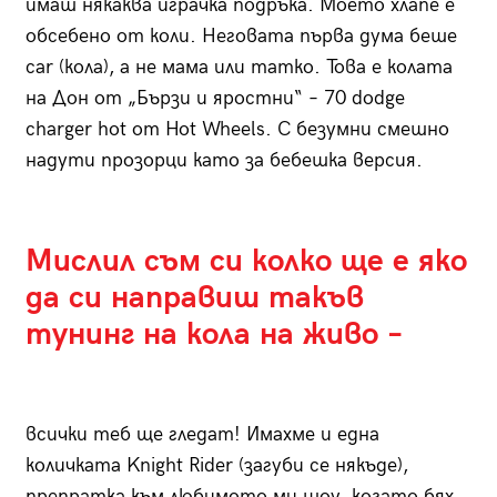
имаш някаква играчка подръка. Моето хлапе е
обсебено от коли. Неговата първа дума беше
car (кола), а не мама или татко. Toва е колата
на Дон от „Бързи и яростни“ – 70 dodge
charger hot от Hot Wheels. С безумни смешно
надути прозорци като за бебешка версия.
Мислил съм си колко ще е яко
да си направиш такъв
тунинг на кола на живо –
всички теб ще гледат! Имахме и една
количката Knight Rider (загуби се някъде),
препратка към любимото ми шоу, когато бях