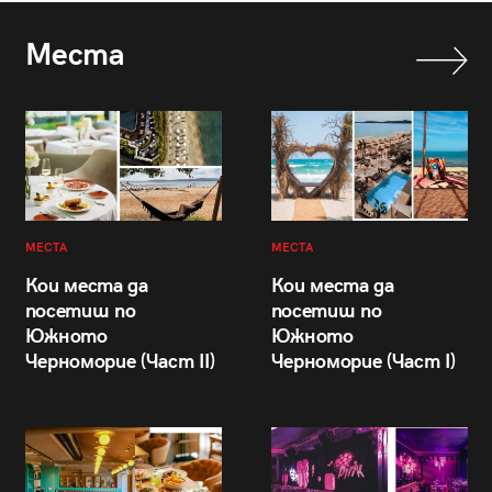
Места
МЕСТА
МЕСТА
Кои места да
Кои места да
посетиш по
посетиш по
Южното
Южното
Черноморие (Част II)
Черноморие (Част I)