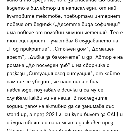
където е бил автор и е написал едни от най-
култовите текстове, превъртали интернет
повече от веднъж („Десетте вида софиянци“
има повече от половин милион четения). Тео е
топ сценарист – участвал в създаването на
„Под прикритие“, „Стъклен дом“, Домашен
арест“, „Дъвка за балончета“ и др. Автор е на
романа „До последен зъб“ и на сборника с
разкази „Ситуация след ситуация“, от който
сам ще се убедиш, че наистина е бил
навсякъде, познавал е всички и са му се
случвали какви ли не неща. В последните
години започна активно да се занимава със
stand up, а през 2021 г. си купи билет за САЩ и
сбъдна своята стара мечта да живее през
Океана. Сега е в Лос Анджелис, женен, с едно