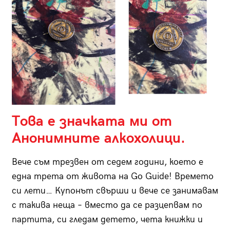
Това е значката ми от
Анонимните алкохолици.
Вече съм трезвен от седем години, което е
една трета от живота на Go Guide! Времето
си лети… Купонът свърши и вече се занимавам
с такива неща – вместо да се разцепвам по
партита, си гледам детето, чета книжки и