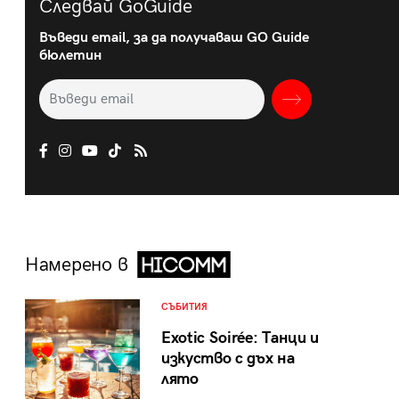
Следвай GoGuide
Въведи email, за да получаваш GO Guide
бюлетин
Намерено в
СЪБИТИЯ
Exotic Soirée: Танци и
изкуство с дъх на
лято