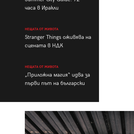
часа в Иракли
НЕЩАТА ОТ ЖИВОТА
Stranger Things оживява на
сцената в НДК
НЕЩАТА ОТ ЖИВОТА
„Приложна магия“ идва за
първи път на български