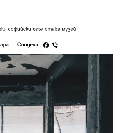
еки софийски ъгъл става музей
29
/29
ара
Сподели: