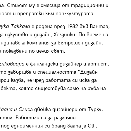
а. Стилът му е смесица от традиционни и
ност и препратки към поп-културата.
ука Таккала
е родена през 1982 във Вантаа,
 изкуство и дизайн, Хелзинки. По време на
кандинавска компания за вътрешен дизайн.
 показвани по целия свят.
Енковаара
е финландски дизайнер и артист.
ето завършва и специалността “Дизайн
ирси казва, че чрез работата си иска да
бекта, която съществува само на ръба на
аана и Оли
са двойка дизайнери от Турку,
тил. Работили са за различни
од едноименния си бранд Saana ja Olli.