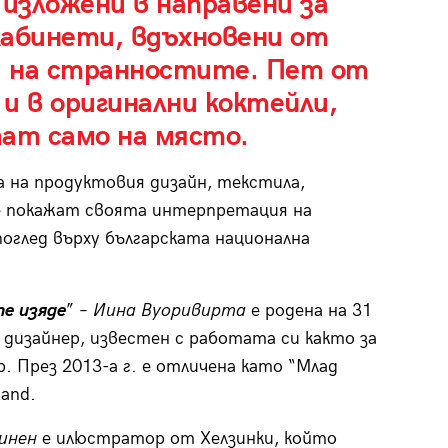
изложени в направени за
кабинети, вдъхновени от
и на странностите. Пет от
и в оригинални коктейли,
ат само на място.
на продуктовия дизайн, текстила,
е покажат своята интерпретация на
оглед върху българската национална
е изяде
” –
Иина Вуоривирта
е родена на 31
 дизайнер, известен с работата си както за
. През 2013-а г. е отличена като “Млад
land.
инен
е илюстратор от Хелзинки, който