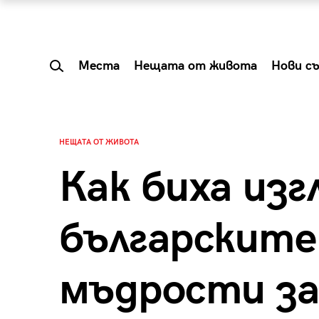
Места
Нещата от живота
Нови с
НЕЩАТА ОТ ЖИВОТА
Как биха изг
българските
мъдрости за
 Shareable:
Summer Prelude: ка
лги вечери и
започва лятото в 