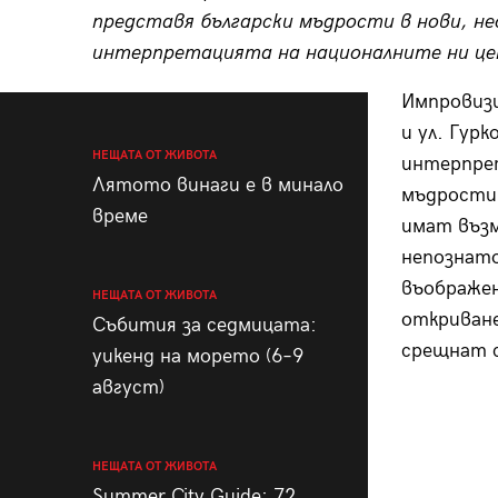
представя български мъдрости в нови, н
интерпретацията на националните ни це
Импровизи
и ул. Гур
НЕЩАТА ОТ ЖИВОТА
интерпре
Лятото винаги е в минало
мъдрости
време
имат въз
непознато
въображен
НЕЩАТА ОТ ЖИВОТА
откриван
Събития за седмицата:
срещнат с
уикенд на морето (6–9
август)
НЕЩАТА ОТ ЖИВОТА
Summer City Guide: 72