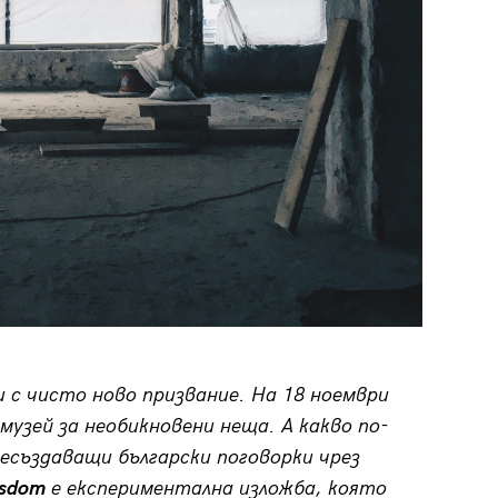
и с чисто ново призвание. На 18 ноември
музей за необикновени неща. А какво по-
есъздаващи български поговорки чрез
sdom
е експериментална изложба, която