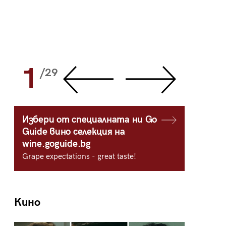
1
2
/29
/
Избери от специалната ни Go
Guide вино селекция на
wine.goguide.bg
Grape expectations - great taste!
Кино