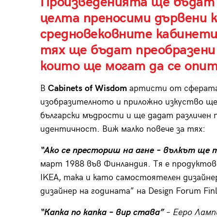
Произведенията ще бъдат 
целта преносими дървени 
средновековните кабинет
тях ще бъдат преобразени 
които ще могат да се опит
В
Cabinets of Wisdom
артисти от сферата 
изобразителното и приложно изкуство щ
български мъдрости и ще дадат различен п
идентичност. Виж малко повече за тях:
“Ако се престориш на агне
– вълкът ще т
март 1988 във Финландия. Тя е продуктов
IKEA, така и като самостоятелен дизайнер
дизайнер на годината” на Design Forum Fin
“Капка по капка
– вир става”
–
Ееро Ламп