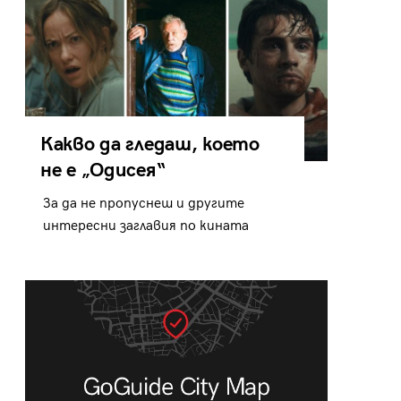
Какво да гледаш, което
не е „Одисея“
За да не пропуснеш и другите
интересни заглавия по кината