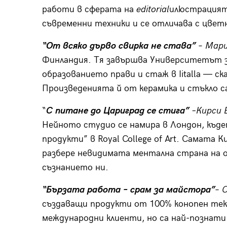
работи в сферата на
editorial
илюстрацият
съвременни техники и се отличава с цвет
“От всяко дърво свирка не става”
–
Мари
Финландия. Тя завършва Университетът за
образованието прави и стаж в Iitalla — с
Произведенията й от керамика и стъкло са
“
С питане до Цариград се стига”
–
Кирси 
Нейното студио се намира в Лондон, къд
продукти” в Royal College of Art. Самата К
разбере невидимата ментална страна на о
съзнанието ни.
“Бързата работа
– срам за майстора”
–
С
създаващи продукти от 100% конопен текс
международни клиенти, но са най-познати п