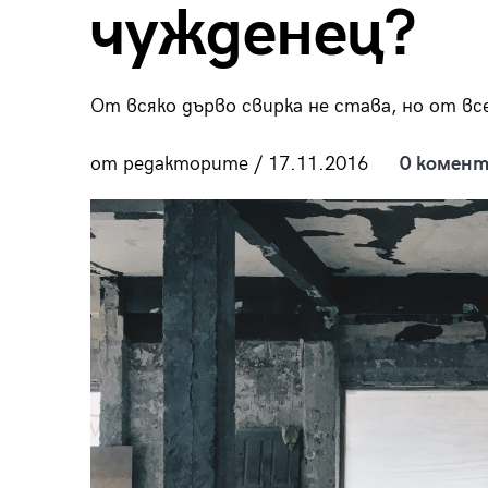
чужденец?
пания
От всяко дърво свирка не става, но от вс
28
/29
от редакторите / 17.11.2016
0 комент