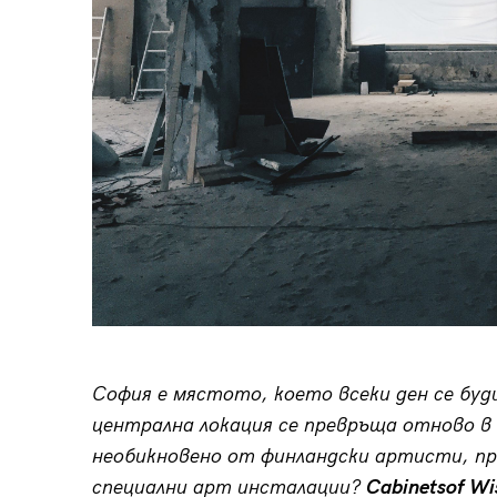
София е мястото, което всеки ден се буд
централна локация се превръща отново в 
необикновено от финландски артисти, пр
специални арт инсталации?
Cabinets
of
Wi