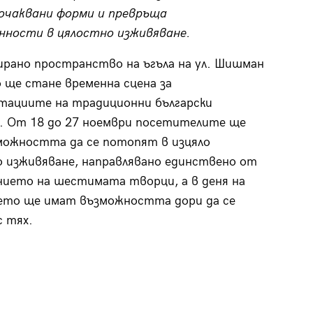
еочаквани форми и превръща
нности в цялостно изживяване.
рано пространство на ъгъла на ул. Шишман
ко ще стане временна сцена за
тациите на традиционни български
. От 18 до 27 ноември посетителите ще
можността да се потопят в изцяло
 изживяване, направлявано единствено от
ието на шестимата творци, а в деня на
ето ще имат възможността дори да се
 тях.