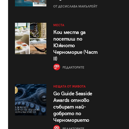
ОТ ДЕСИСЛАВА МАКЪЛРЕЙТ
МЕСТА
Кои места да
посетиш по
Южното
Черноморие (Част
II)
РЕДАКТОРИТЕ
НЕЩАТА ОТ ЖИВОТА
Go Guide Seaside
Awards отново
събират най-
доброто по
Черноморието