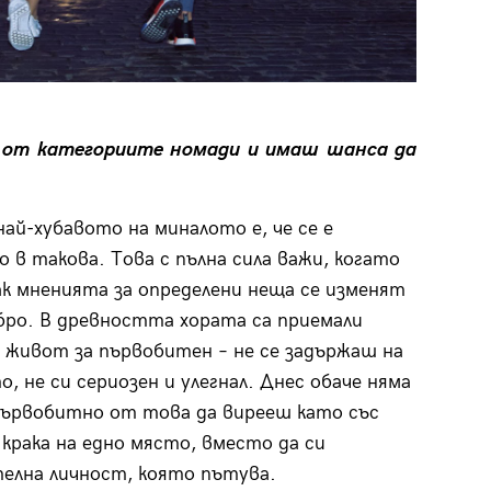
я от категориите номади и имаш шанса да
най-хубавото на миналото е, че се е
о в такова. Това с пълна сила важи, когато
к мненията за определени неща се изменят
бро. В древността хората са приемали
 живот за първобитен – не се задържаш на
о, не си сериозен и улегнал. Днес обаче няма
ървобитно от това да вирееш като със
 крака на едно място, вместо да си
елна личност, която пътува.