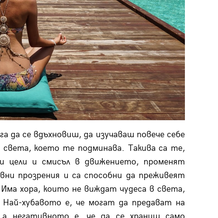
а да се вдъхновиш, да изучаваш повече себе
 света, което те подминава. Такива са те,
ки цели и смисъл в движението, променят
вни прозрения и са способни да преживеят
Има хора, които не виждат чудеса в света,
. Най-хубавото е, че могат да предават на
 а негативното е, че да се храниш само