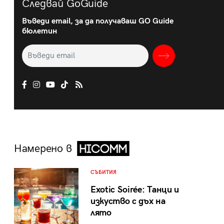
Следвай GoGuide
Въведи email, за да получаваш GO Guide
бюлетин
Намерено в
СЪБИТИЯ
Exotic Soirée: Танци и
изкуство с дъх на
лято