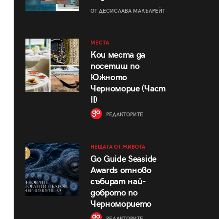
ОТ ДЕСИСЛАВА МАКЪЛРЕЙТ
МЕСТА
Кои места да
посетиш по
Южното
Черноморие (Част
II)
РЕДАКТОРИТЕ
НЕЩАТА ОТ ЖИВОТА
Go Guide Seaside
Awards отново
събират най-
доброто по
Черноморието