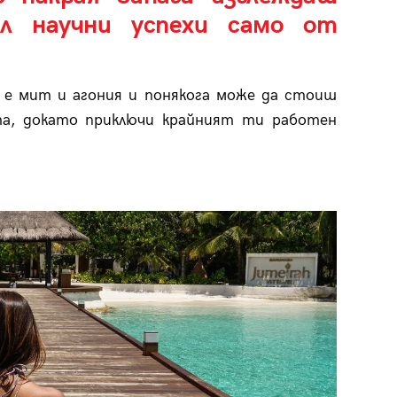
ал научни успехи само от
ия е мит и агония и понякога може да стоиш
та, докато приключи крайният ти работен