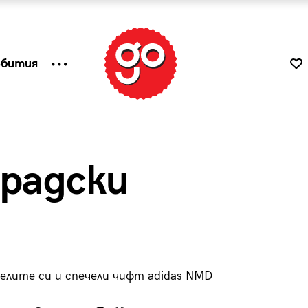
ъбития
градски
елите си и спечели чифт adidas NMD
к
Tender is the Wine – Какво
чаша
се пие на Лазурния бряг