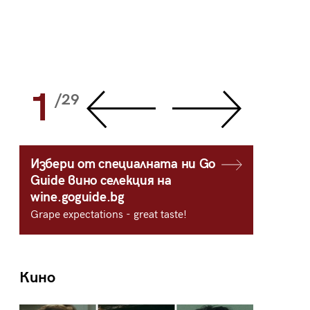
1
2
/29
/
Избери от специалната ни Go
Guide вино селекция на
wine.goguide.bg
Grape expectations - great taste!
Кино