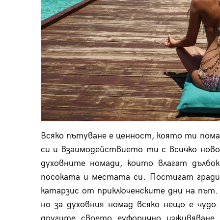
Всяко пътуване е ценност, която ти помаг
си и взаимодействието ти с всичко ново
духовните номади, които влагат дълбо
посоката и местата си. Постигат гради
катарзис от приключенските дни на път. 
но за духовния номад всяко нещо е чудо
другите своето еуфорично изживяване,