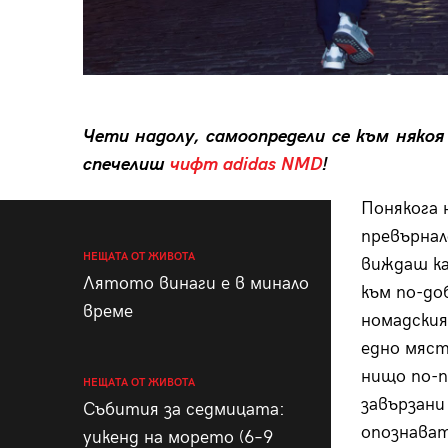
Чети надолу, самоопредели се към няко
спечелиш
чифт adidas NMD
!
Понякога 
превърнал
НЕЩАТА ОТ ЖИВОТА
виждаш ка
Лятото винаги е в минало
към по-до
време
номадския
едно мяст
нищо по-п
НЕЩАТА ОТ ЖИВОТА
завързани
Събития за седмицата:
опознават
уикенд на морето (6–9