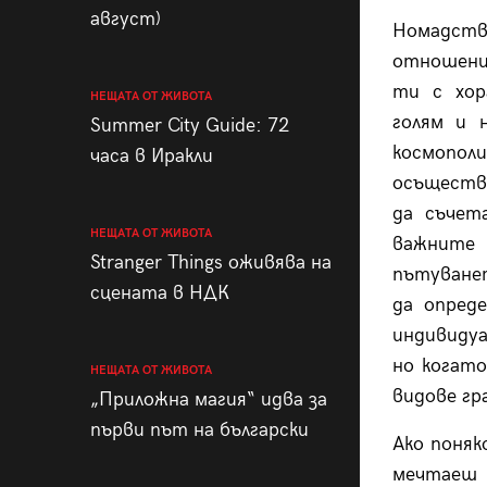
август)
Номадс
отношения
ти с хор
НЕЩАТА ОТ ЖИВОТА
голям и 
Summer City Guide: 72
космопол
часа в Иракли
осъществ
да съчет
НЕЩАТА ОТ ЖИВОТА
важнит
Stranger Things оживява на
пътуване
сцената в НДК
да опред
индивидуа
но когато
НЕЩАТА ОТ ЖИВОТА
видове гр
„Приложна магия“ идва за
първи път на български
Ако поняк
мечтаеш 