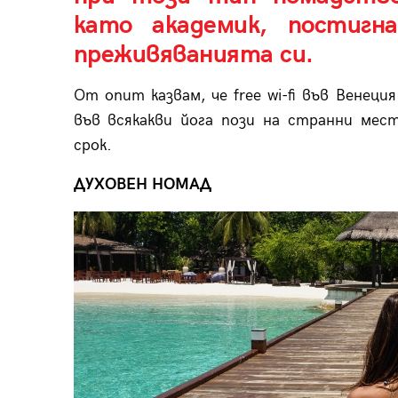
като академик, постигн
преживяванията си.
От опит казвам, че free wi-fi във Венец
във всякакви йога пози на странни мес
срок.
ДУХОВЕН НОМАД