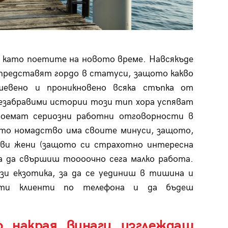
 като поетите на новото време. Навсякъде
 представят гордо в статуси, защото какво
шевено и проникновено всяка стъпка от
езабравими истории този тип хора успяват
поемат сериозни работни отговорности в
ото номадство има своите минуси, защото,
иви жени (защото си страхотно интересна
ва да свършиш тоооочно сега малко работа.
зи екзотика, за да се уединиш в тишина и
нати клиенти по телефона и да бъдеш
 накрая винаги изглеждаш