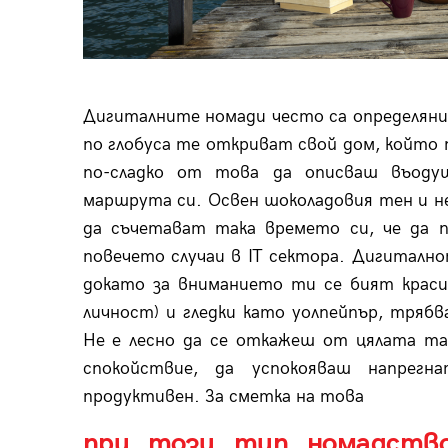
Дигиталните номади често са определяни
по глобуса те откриват свой дом, който
по-сладко от това да описваш въоду
маршрута си. Освен шоколадовия тен и н
да съчетават така времето си, че да 
повечето случаи в IT сектора. Дигиталн
докато за вниманието ти се бият крас
личност) и гледки като уолпейпър, тряб
Не е лесно да се откажеш от цялата та
спокойствие, да успокояваш напрег
продуктивен. За сметка на това
при този тип номадство