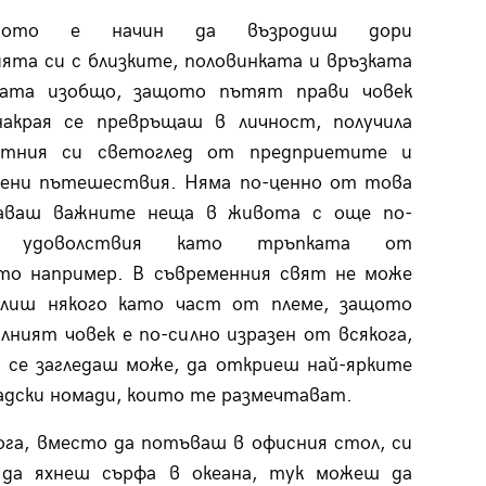
твото е начин да възродиш дори
та си с близките, половинката и връзката
ата изобщо, защото пътят прави човек
накрая се превръщаш в личност, получила
итния си светоглед от предприетите и
ени пътешествия. Няма по-ценно от това
аваш важните неща в живота с още по-
е удоволствия като тръпката от
то например. В съвременния свят не може
елиш някого като част от племе, защото
лният човек е по-силно изразен от всякога,
 се загледаш може, да откриеш най-ярките
адски номади, които те размечтават.
ога, вместо да потъваш в офисния стол, си
да яхнеш сърфа в океана, тук можеш да