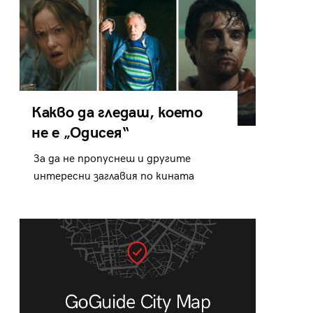
Какво да гледаш, което
не е „Одисея“
За да не пропуснеш и другите
интересни заглавия по кината