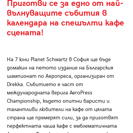
Приготви се за едно от най-
вълнуващите събития в
календара на спешълти кафе
сцената!
На 7 юни Planet Schwartz в София ще бъде
домакин на петото издание на Българския
шампионат по Аеропреса, организиран от
Drekka. Събитието е част от
международната верига AeroPress
Championship, където опитни баристи и
талантливи любители на кафе от цялата
страна ще премерят сили, за да приготвят
перфектната чаша кафе с емблематичната