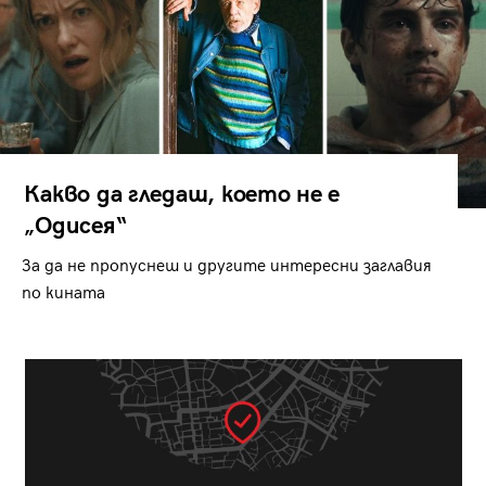
Какво да гледаш, което не е
„Одисея“
За да не пропуснеш и другите интересни заглавия
по кината