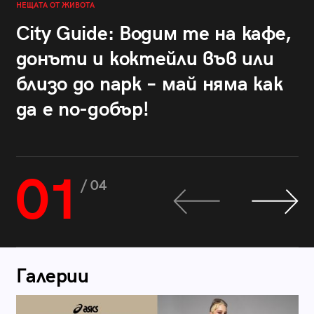
НЕЩАТА ОТ ЖИВОТА
City Guide: Водим те на кафе,
донъти и коктейли във или
близо до парк – май няма как
да е по-добър!
01
/ 04
Галерии