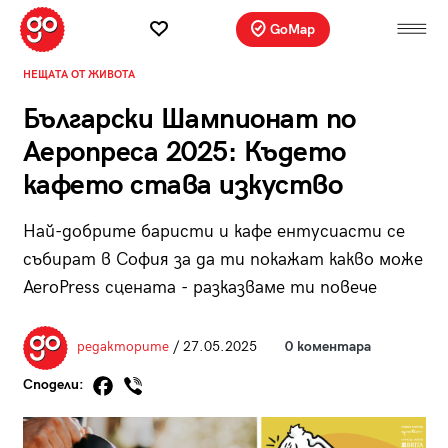
GoMap
НЕЩАТА ОТ ЖИВОТА
Български Шампионат по
Аеропреса 2025: Където
кафето става изкуство
Най-добрите баристи и кафе ентусиасти се
събират в София за да ти покажат какво може
AeroPress сцената - разказваме ти повече
редакторите
/ 27.05.2025
0 коментара
Сподели: