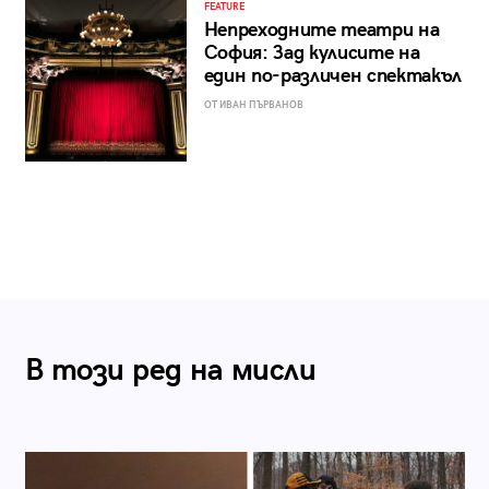
FEATURE
Непреходните театри на
София: Зад кулисите на
един по-различен спектакъл
ОТ ИВАН ПЪРВАНОВ
В този ред на мисли