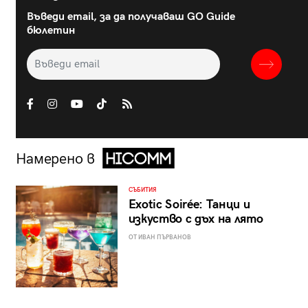
Въведи email, за да получаваш GO Guide
бюлетин
Намерено в
СЪБИТИЯ
Exotic Soirée: Танци и
изкуство с дъх на лято
ОТ ИВАН ПЪРВАНОВ