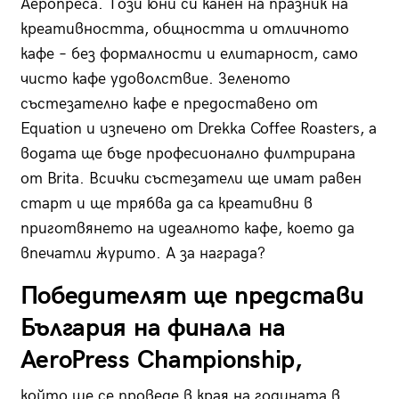
Аеропреса. Този юни си канен на празник на
креативността, общността и отличното
кафе – без формалности и елитарност, само
чисто кафе удоволствие. Зеленото
състезателно кафе е предоставено от
Equation и изпечено от Drekka Coffee Roasters, а
водата ще бъде професионално филтрирана
от Brita. Всички състезатели ще имат равен
старт и ще трябва да са креативни в
приготвянето на идеалното кафе, което да
впечатли журито. А за награда?
Победителят ще представи
България на финала на
AeroPress Championship,
който ще се проведе в края на годината в