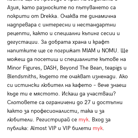
Азия, като разноските по пътуването са
покрити от Drekka. Очаква те динамична
надпревара с интересни и нестандартни
рецепти, както и специални къпинг сесии и
дегустации. За добрата храна и крафт
напитките ще се погрижат MIAM и NOMU. Ще
можеш да посетиш и специалните кътове на
Minor Figures, DASH, Beyond The Bean, teapigs и
Blendsmiths, където те очакват изненади. Ако
си истински любител на кафето – вече знаеш
къде ти е мястото. Искаш да участваш?
Слотовете са ограничени до 27 и достъпни
както за професионалисти, така и за
любители. Регистрирай се
тук
. Вход за
публика: Almost VIP и VIP билети
тук
.