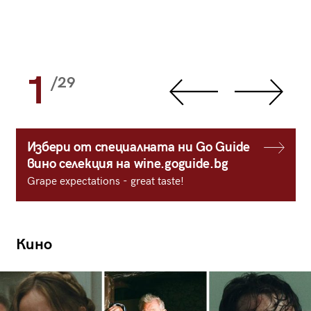
1
/29
Избери от специалната ни Go Guide
вино селекция на wine.goguide.bg
Grape expectations - great taste!
Кино