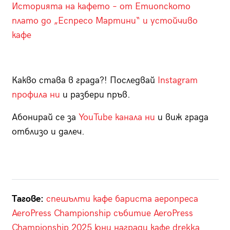
Историята на кафето – от Етиопското
плато до „Еспресо Мартини“ и устойчиво
кафе
Какво става в града?! Последвай
Instagram
профила ни
и разбери пръв.
Абонирай се за
YouTube канала ни
и виж града
отблизо и далеч.
Тагове:
спешълти кафе
бариста
аеропреса
AeroPress Championship
събитие
AeroPress
Championship 2025
юни
награди
кафе
drekka