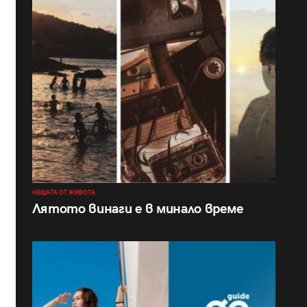
НЕЩАТА ОТ ЖИВОТА
Лятото винаги е в минало време