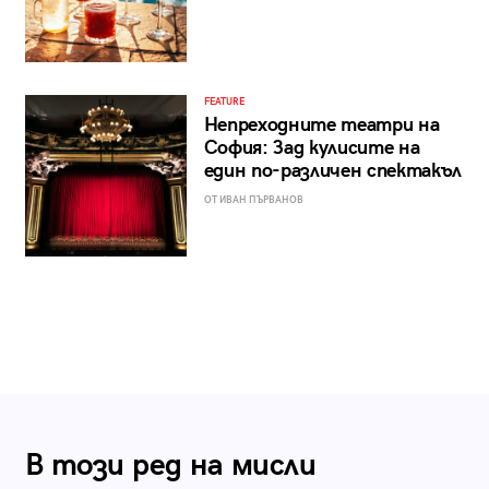
FEATURE
Непреходните театри на
София: Зад кулисите на
един по-различен спектакъл
ОТ ИВАН ПЪРВАНОВ
В този ред на мисли