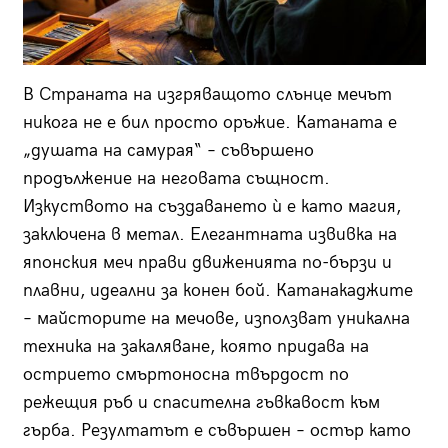
В Страната на изгряващото слънце мечът
никога не е бил просто оръжие. Катаната е
„душата на самурая“ – съвършено
продължение на неговата същност.
Изкуството на създаването ѝ е като магия,
заключена в метал. Елегантната извивка на
японския меч прави движенията по-бързи и
плавни, идеални за конен бой. Катанакаджите
– майсторите на мечове, използват уникална
техника на закаляване, която придава на
острието смъртоносна твърдост по
режещия ръб и спасителна гъвкавост към
гърба. Резултатът е съвършен – остър като