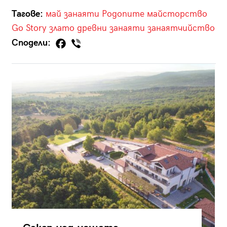
Тагове:
май
занаяти
Родопите
майсторство
Go Story
злато
древни занаяти
занаятчийство
Сподели: