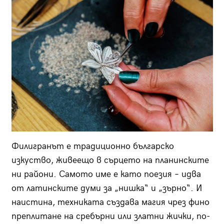
Филигранът е традиционно българско
изкуство, живеещо в сърцето на планинските
ни райони. Самото име е като поезия – идва
от латинските думи за „нишка“ и „зърно“. И
наистина, техниката създава магия чрез фино
преплитане на сребърни или златни жички, по-