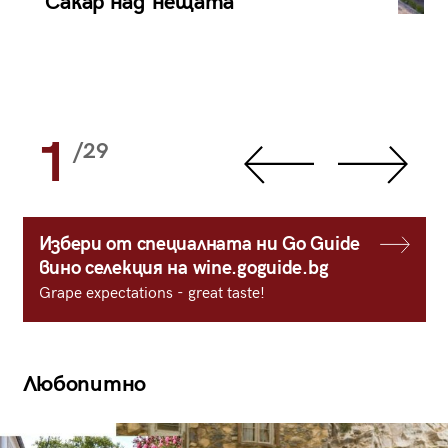
Сакар над нещата
1
/29
Избери от специалната ни Go Guide
вино селекция на wine.goguide.bg
Grape expectations - great taste!
Любопитно