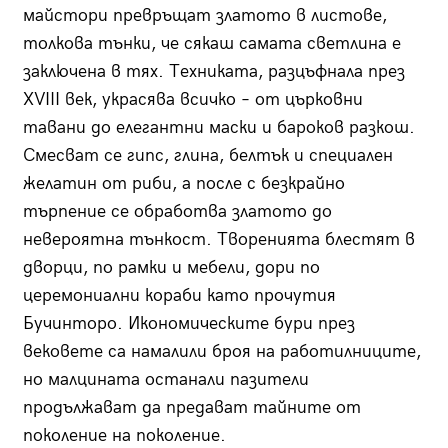
майстори превръщат златото в листове,
толкова тънки, че сякаш самата светлина е
заключена в тях. Техниката, разцъфнала през
XVIII век, украсява всичко – от църковни
тавани до елегантни маски и бароков разкош.
Смесват се гипс, глина, белтък и специален
желатин от риби, а после с безкрайно
търпение се обработва златото до
невероятна тънкост. Творенията блестят в
дворци, по рамки и мебели, дори по
церемониални кораби като прочутия
Бучинторо. Икономическите бури през
вековете са намалили броя на работилниците,
но малцината останали пазители
продължават да предават тайните от
поколение на поколение.