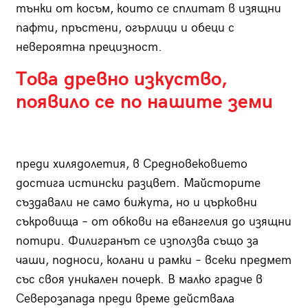
тънки от косъм, които се сплитат в изящни
пафти, пръстени, огърлици и обеци с
невероятна прецизност.
Това древно изкуство,
появило се по нашите земи
преди хилядолетия, в Средновековието
достига истински разцвет. Майсторите
създавали не само бижута, но и църковни
съкровища – от обкови на евангелия до изящни
потири. Филигранът се използва също за
чаши, подноси, колани и рамки – всеки предмет
със своя уникален почерк. В малко градче в
Северозапада преди време действала