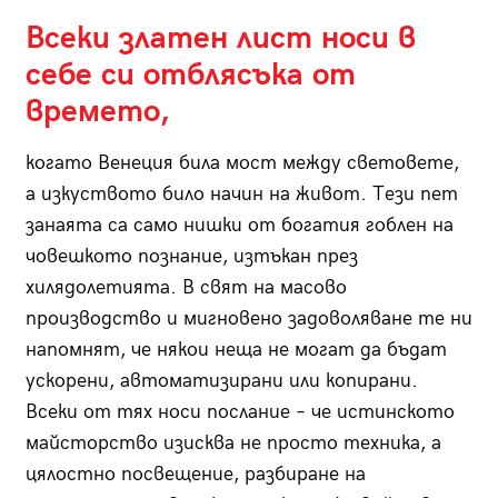
Всеки златен лист носи в
себе си отблясъка от
времето,
когато Венеция била мост между световете,
а изкуството било начин на живот. Тези пет
занаята са само нишки от богатия гоблен на
човешкото познание, изтъкан през
хилядолетията. В свят на масово
производство и мигновено задоволяване те ни
напомнят, че някои неща не могат да бъдат
ускорени, автоматизирани или копирани.
Всеки от тях носи послание – че истинското
майсторство изисква не просто техника, а
цялостно посвещение, разбиране на