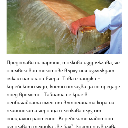
Представи си хартия, толкова издръжлива, че
осемвековни текстове върху нея изглеждат
сякаш написани вчера. Това е ханджи –
корейското чудо, което отказва да се предаде
пред времето. Тайната се крие в
необичайната смес от вътрешната кора на
планинската черница и лепкава слуз от
специално растение. Корейските майстори
използват техника „ве бал“, която позволява