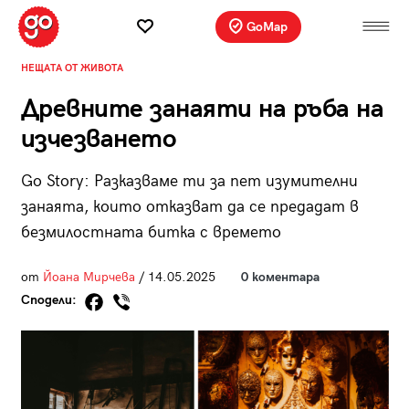
GoMap
НЕЩАТА ОТ ЖИВОТА
Древните занаяти на ръба на
изчезването
Go Story: Разказваме ти за пет изумителни
занаята, които отказват да се предадат в
безмилостната битка с времето
от
Йоана Мирчева
/ 14.05.2025
0 коментара
Сподели: