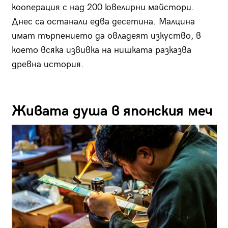
кооперация с над 200 ювелирни майстори.
Днес са останали едва десетина. Малцина
имат търпението да овладеят изкуство, в
което всяка извивка на нишката разказва
древна история.
Живата душа в японския меч