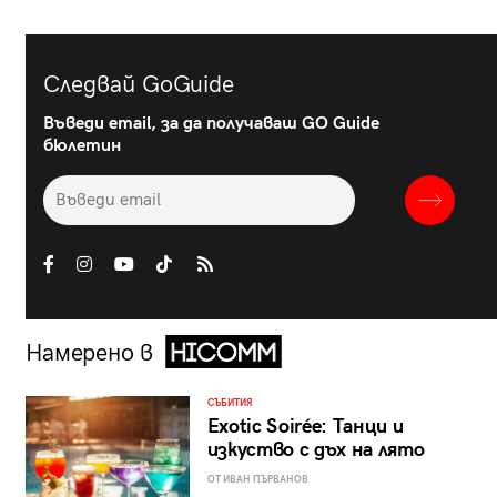
Следвай GoGuide
Въведи email, за да получаваш GO Guide
бюлетин
Намерено в
СЪБИТИЯ
Exotic Soirée: Танци и
изкуство с дъх на лято
ОТ ИВАН ПЪРВАНОВ