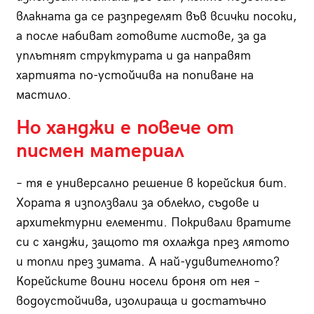
влакната да се разпределят във всички посоки,
а после набиват готовите листове, за да
уплътнят структурата и да направят
хартията по-устойчива на попиване на
мастило.
Но ханджи е повече от
писмен материал
– тя е универсално решение в корейския бит.
Хората я използвали за облекло, съдове и
архитектурни елементи. Покривали вратите
си с ханджи, защото тя охлажда през лятото
и топли през зимата. А най-удивителното?
Корейските воини носели броня от нея –
водоустойчива, изолираща и достатъчно