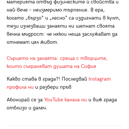
материята отвъд физическите ѝ свойства и
най-вече – неизмеримо търпение. В ера,
когато „бързо“ и „лесно“ са издигнати в култ,
тези изчезващи занаяти ни шепнат своята
вечна мъдрост: че някои неща заслужават да
отнемат цял живот.
Сърцето на занаята: среща с творците,
които съхраняват душата на
София
Какво става в града?! Последвай
Instagram
профила ни
и разбери пръв
Абонирай се за
YouTube канала ни
и виж града
отблизо и далеч.