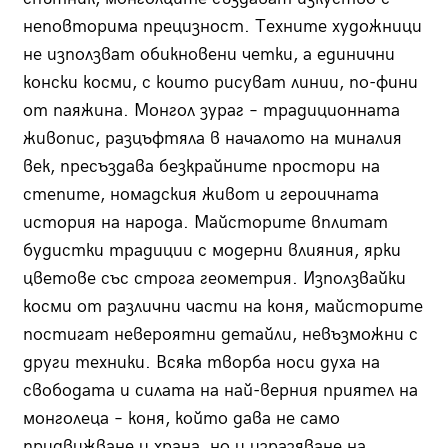
неповторима прецизност. Техните художници
не използват обикновени четки, а единични
конски косми, с които рисуват линии, по-фини
от паяжина. Монгол зураг – традиционната
живопис, разцъфтяла в началото на миналия
век, пресъздава безкрайните простори на
степите, номадския живот и героичната
история на народа. Майсторите вплитат
будистки традиции с модерни влияния, ярки
цветове със строга геометрия. Използвайки
косми от различни части на коня, майсторите
постигат невероятни детайли, невъзможни с
други техники. Всяка творба носи духа на
свободата и силата на най-верния приятел на
монголеца – коня, който дава не само
придвижване и храна, но и изразяване на