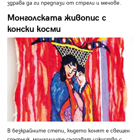
здрава да ги предпази от стрели и мечове.
Монголската живопис с
конски косми
В безкрайните степи, където конят е свещен
спътник, монголците създават изкуство с