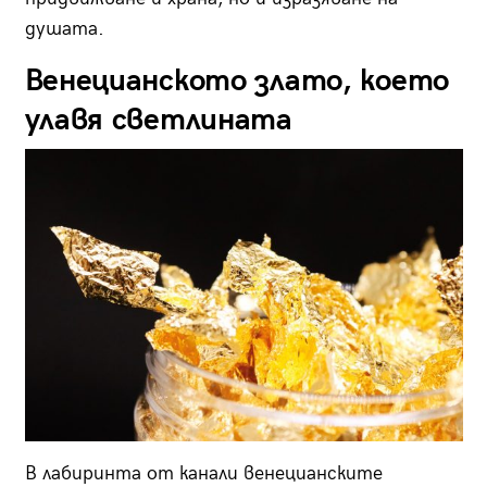
душата.
Венецианското злато, което
улавя светлината
В лабиринта от канали венецианските