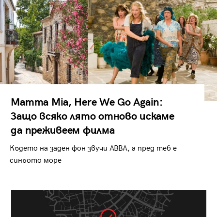
Mamma Mia, Here We Go Again:
Защо всяко лято отново искаме
да преживеем филма
Където на заден фон звучи ABBA, а пред теб е
синьото море