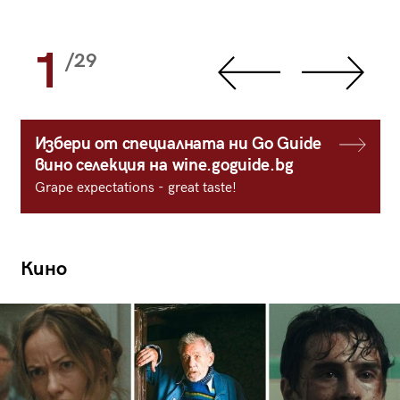
1
/29
Избери от специалната ни Go Guide
вино селекция на wine.goguide.bg
Grape expectations - great taste!
Кино