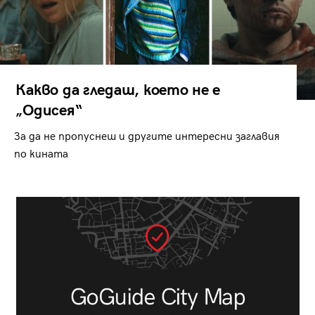
Какво да гледаш, което не е
„Одисея“
За да не пропуснеш и другите интересни заглавия
по кината