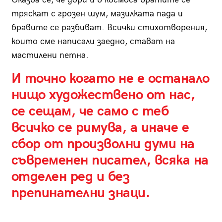
тряскат с грозен шум, мазилката пада и
бравите се разбиват. Всички стихотворения,
които сме написали заедно, стават на
мастилени петна.
И точно когато не е останало
нищо художествено от нас,
се сещам, че само с теб
всичко се римува, а иначе е
сбор от произволни думи на
съвременен писател, всяка на
отделен ред и без
препинателни знаци.