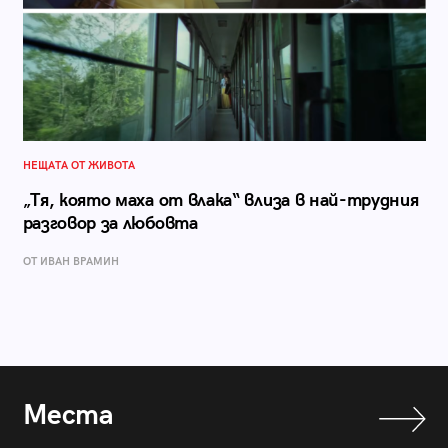
НЕЩАТА ОТ ЖИВОТА
„Тя, която маха от влака“ влиза в най-трудния
разговор за любовта
ОТ ИВАН ВРАМИН
Места