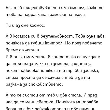
Без теб съществуването има смисъл, колкото
това на надраскана грамофонна плоча.
Ти и аз сме космос.
А в космоса си в безтегловност. Това означава
понякога да губиш контрол. Но през повечето
време да летиш.
И в онези моменти, в които така се нуждаем
да стъпим за малко на земята, защото за
полет нависоко понякога ти трябва засилка,
стига просто да се сгуша с теб и да ти
разкажа за спокойствието.
А то се състои от теб и два стола. И пред
нас да се мени светът. Понякога ми трябва
веранда с бял пейзаж отпред и две димящи