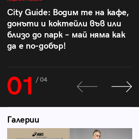
City Guide: Водим те на кафе,
донъти и коктейли във или
близо до парк – май няма как
да е по-добър!
01
/ 04
Галерии