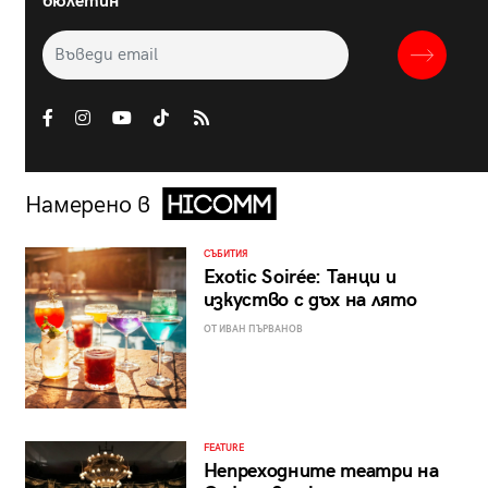
бюлетин
Намерено в
СЪБИТИЯ
Exotic Soirée: Танци и
изкуство с дъх на лято
ОТ ИВАН ПЪРВАНОВ
FEATURE
Непреходните театри на