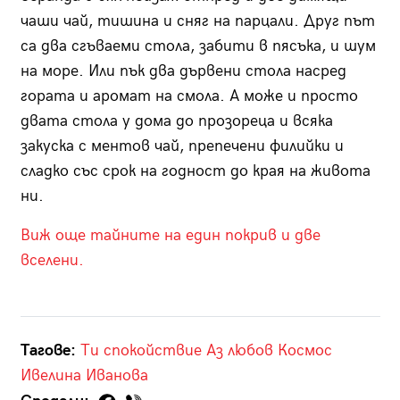
чаши чай, тишина и сняг на парцали. Друг път
са два сгъваеми стола, забити в пясъка, и шум
на море. Или пък два дървени стола насред
гората и аромат на смола. А може и просто
двата стола у дома до прозореца и всяка
закуска с ментов чай, препечени филийки и
сладко със срок на годност до края на живота
ни.
Виж още тайните на един покрив и две
вселени.
Тагове:
Ти
спокойствие
Аз
любов
Космос
Ивелина Иванова