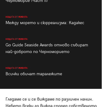
Черноморие (Част II)
НЕЩАТА ОТ ЖИВОТА
Между морето и сюрреализма: Кадакес
НЕЩАТА ОТ ЖИВОТА
Go Guide Seaside Awards отново събират
най-доброто по Черноморието
НЕЩАТА ОТ ЖИВОТА
Всички обичат таралежите
Гледаме се и се виждаме по различен начин.
Небето всеки го вижда според собственото