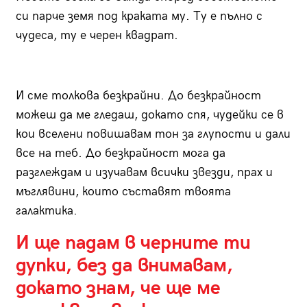
си парче земя под краката му. Ту е пълно с
чудеса, ту е черен квадрат.
И сме толкова безкрайни. До безкрайност
можеш да ме гледаш, докато спя, чудейки се в
кои вселени повишавам тон за глупости и дали
все на теб. До безкрайност мога да
разглеждам и изучавам всички звезди, прах и
мъглявини, които съставят твоята
галактика.
И ще падам в черните ти
дупки, без да внимавам,
докато знам, че ще ме