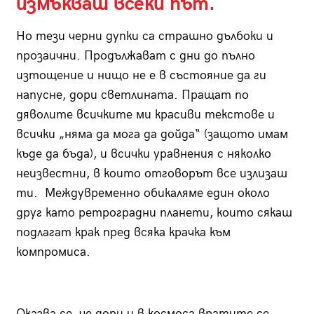
измъкваш всеки път.
Но тези черни дупки са страшно дълбоки и
прозаични. Продължават с дни до пълно
изтощение и нищо не е в състояние да ги
напусне, дори светлината. Пращат по
дяволите всичките ми красиви текстове и
всички „няма да мога да дойда“ (защото имам
къде да бъда), и всички уравнения с няколко
неизвестни, в които отговорът все излизаш
ти. Междувременно обикаляме един около
друг като ретроградни планети, които сякаш
подлагат крак пред всяка крачка към
компромиса.
Оказва се, че дори и в космоса вратите се