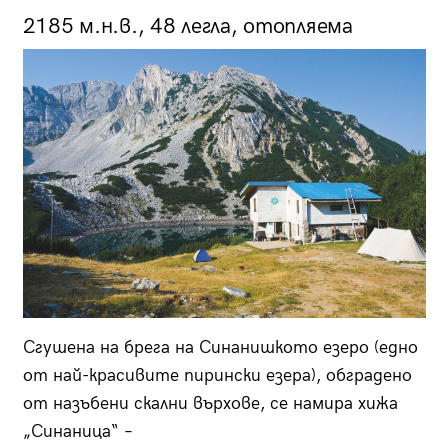
2185 м.н.в., 48 легла, отопляема
Сгушена на брега на Синанишкото езеро (едно
от най-красивите пирински езера), обградено
от назъбени скални върхове, се намира хижа
„Синаница“ –