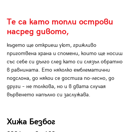
Те са като топли острови
насред дивото,
където ще откриеш уют, грижливо
приготвена храна и спомени, които ще носиш
със себе си дълго след като си слязъл обратно
в равнината. Ето няколко емблематични
подслона, до някои се достига по-лесно, до
други – не толкова, но и в двата случая
вървенето напълно си заслужава.
Хижа Безбог