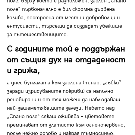
поле, върху което е разположен, заслон „Спано
поле“ първоначално е бил скромна дървена
колиба, построена от местни доброволци и
ентусиасти, търсещи да създадат убежище
за пътешествениците.
С годините той е поддържан
от същия дух на отдаденост
и грижа,
а днес бунгалата към заслона (т.нар. „гъбки“
заради изрисуваните покриви) са напълно
реновирани и от тях можеш да наблюдаваш
най-зашеметяващите залези. Небето над
„Спано поле“ сякаш оживява – цветовете
преминават от златисто към огненочервено,
после нежно розово и накрая тъмносиньо,