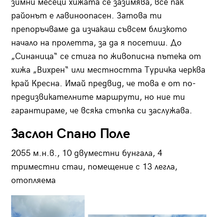
зимни месеци хижата се зазимява, все пак
районът е лавиноопасен. Затова ти
препоръчваме да изчакаш съвсем близкото
начало на пролетта, за да я посетиш. До
„Синаница“ се стига по живописна пътека от
хижа „Вихрен“ или местността Туричка черква
край Кресна. Имай предвид, че това е от по-
предизвикателните маршрути, но ние ти
гарантираме, че всяка стъпка си заслужава.
Заслон Спано Поле
2055 м.н.в., 10 двуместни бунгала, 4
триместни стаи, помещение с 13 легла,
отопляема