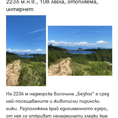
2236 м.н.в., 108 легла, отопляема,
интернет
На 2236 м надморска височина „Безбог“ е сред
най-посещаваните и живописни пирински
хижи. Разположена край едноименното езеро,
от нея се откриват ненадминати гледки към