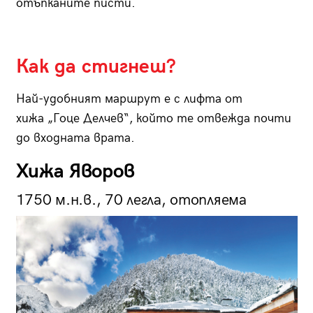
отъпканите писти.
Как да стигнеш?
Най-удобният маршрут е с лифта от
хижа „Гоце Делчев“, който те отвежда почти
до входната врата.
Хижа Яворов
1750 м.н.в., 70 легла, отопляема