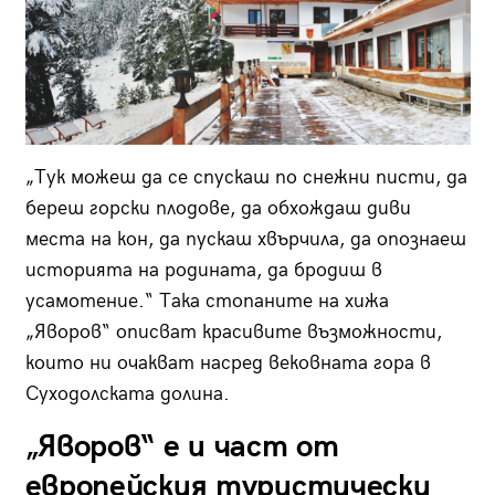
„Тук можеш да се спускаш по снежни писти, да
береш горски плодове, да обхождаш диви
места на кон, да пускаш хвърчила, да опознаеш
историята на родината, да бродиш в
усамотение.“ Така стопаните на хижа
„Яворов“ описват красивите възможности,
които ни очакват насред вековната гора в
Суходолската долина.
„Яворов“ е и част от
европейския туристически