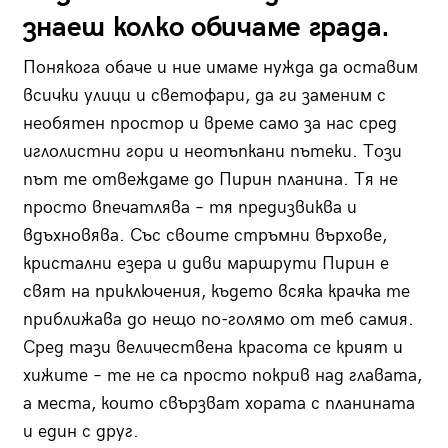
знаеш колко обичаме града.
Понякога обаче и ние имаме нужда да оставим
всички улици и светофари, да ги заменим с
необятен простор и време само за нас сред
иглолистни гори и неотъпкани пътеки. Този
път те отвеждаме до Пирин планина. Тя не
просто впечатлява – тя предизвиква и
вдъхновява. Със своите стръмни върхове,
кристални езера и диви маршрути Пирин е
свят на приключения, където всяка крачка те
приближава до нещо по-голямо от теб самия.
Сред тази величествена красота се крият и
хижите – те не са просто покрив над главата,
а места, които свързват хората с планината
и един с друг.