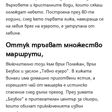
върховете и кристалните води, които сякаш
оглеждат небето. Построена през 80-те
години, след като първата хижа, намираща се
на левия бряг на езерото, е затрупана от
лавина.
Оттук тръгват множество
маршрути,
включително този към връх Полежан, връх
Безбог и заслон „Тевно езеро“. В хижата
винаги има домашно приготвени ястия, а
горещият чай от мащерка е истинско
спасение след дълъг преход. През зимата
„Безбог“ е притегателен център за скиори,
които обичат приключенията извън