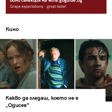
вино селекция на wine.goguide.bg
Grape expectations - great taste!
Кино
Какво да гледаш, което не е
„Одисея“