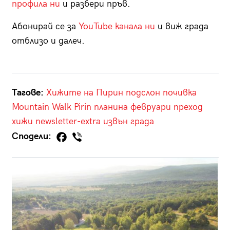
профила ни
и разбери пръв.
Абонирай се за
YouTube канала ни
и виж града
отблизо и далеч.
Тагове:
Хижите на Пирин
подслон
почивка
Mountain Walk Pirin
планина
февруари
преход
хижи
newsletter-extra
извън града
Сподели: