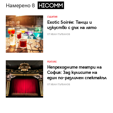
Намерено в
СЪБИТИЯ
Exotic Soirée: Танци и
изкуство с дъх на лято
ОТ ИВАН ПЪРВАНОВ
FEATURE
Непреходните театри на
София: Зад кулисите на
един по-различен спектакъл
ОТ ИВАН ПЪРВАНОВ