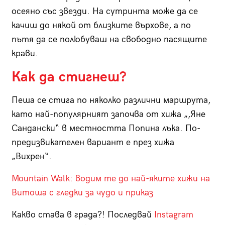
осеяно със звезди. На сутринта може да се
качиш до някой от близките върхове, а по
пътя да се полюбуваш на свободно пасящите
крави.
Как да стигнеш?
Пеша се стига по няколко различни маршрута,
като най-популярният започва от хижа „,Яне
Сандански“ в местността Попина лъка. По-
предизвикателен вариант е през хижа
„Вихрен“.
Mountain Walk: водим те до най-яките хижи на
Витоша с гледки за чудо и приказ
Какво става в града?! Последвай
Instagram