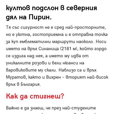
култов подслон в северния
дял на Пирин.
Тя със сигурност не е сред най-просторните,
но е уютна, гостоприемна и е отправна точка
за куп емблематични маршрути наоколо. Носи
името на връх Синаница (2181 м), който гордо
се издига над нея, а името му идва от
уникалните розови и бели нюанси на
варовиковите му скали. Наблизо са и връх
Муратов, както и Вихрен – вторият най-висок
връх в България.
Как да стигнеш?
Важно е да знаеш, че през най-студените