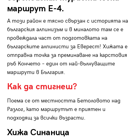
маршрут Е-4.
А този район е тясно свързан с историята на
българския алпинизъм и в миналото там се е
провеждала част от подготовката на
българските алпинисти за Еверест! Хижата е
отправна точка за преминаване на карстовия
ръб Кончето – един от най-вълнуващите
маршрути в България.
Как да стигнеш?
Поема се от местността Бетоловото над
Разлог, като маршрутът е приятен и
подходящ за всички възрасти.
Хижа Синаница