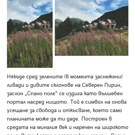
Някъде сред зелените (в момента заснежени)
ливади и дивите склонове на Северен Пирин,
заслон „Спано поле“ се издига като вълшебен
портал насред нищото. Той е символ на онова
усещане за свобода и откъсване, което само
планината може да ти даде. Построен в
средата на миналия век и наречен на широкото