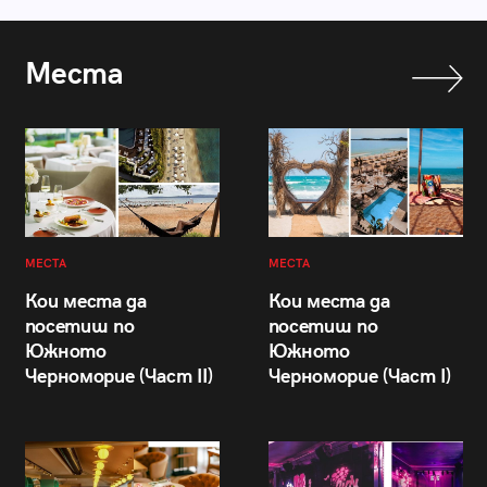
Места
МЕСТА
МЕСТА
Кои места да
Кои места да
посетиш по
посетиш по
Южното
Южното
Черноморие (Част II)
Черноморие (Част I)