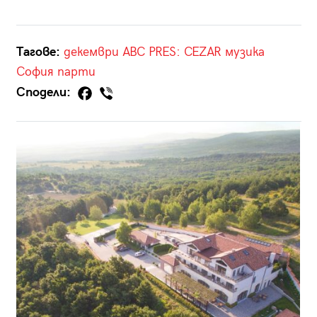
Тагове:
декември
ABC PRES: CEZAR
музика
София
парти
Сподели: