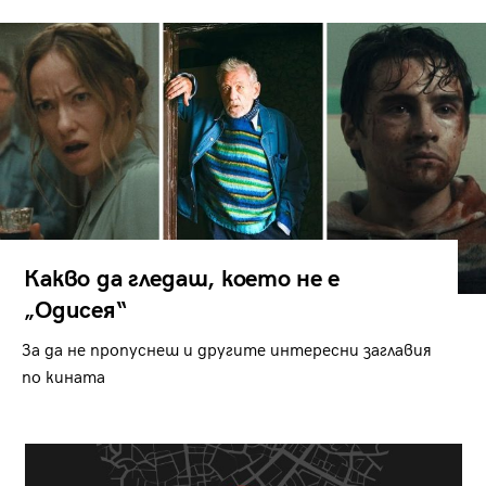
Какво да гледаш, което не е
„Одисея“
За да не пропуснеш и другите интересни заглавия
по кината