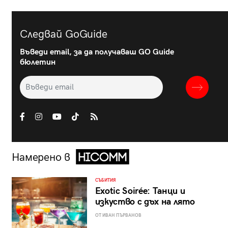
Следвай GoGuide
Въведи email, за да получаваш GO Guide
бюлетин
Намерено в
СЪБИТИЯ
Exotic Soirée: Танци и
изкуство с дъх на лято
ОТ ИВАН ПЪРВАНОВ