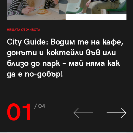
НЕЩАТА ОТ ЖИВОТА
City Guide: Водим те на кафе,
донъти и коктейли във или
близо до парк – май няма как
да е по-добър!
01
/ 04