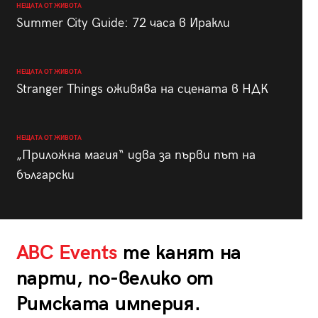
НЕЩАТА ОТ ЖИВОТА
Summer City Guide: 72 часа в Иракли
НЕЩАТА ОТ ЖИВОТА
Stranger Things оживява на сцената в НДК
НЕЩАТА ОТ ЖИВОТА
„Приложна магия“ идва за първи път на
български
ABC Events
те канят на
парти, по-велико от
Римската империя.