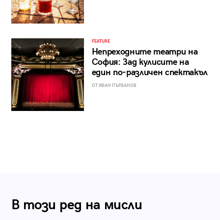
FEATURE
Непреходните театри на
София: Зад кулисите на
един по-различен спектакъл
ОТ ИВАН ПЪРВАНОВ
В този ред на мисли