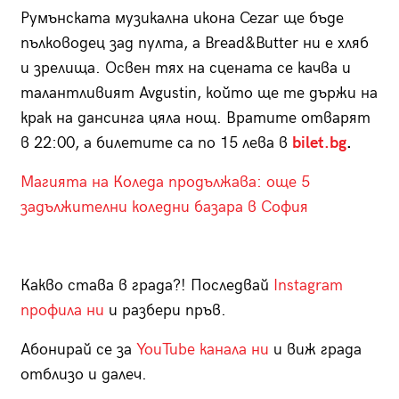
Румънската музикална икона Cezar ще бъде
пълководец зад пулта, а Bread&Butter ни е хляб
и зрелища. Освен тях на сцената се качва и
талантливият Avgustin, който ще те държи на
крак на дансинга цяла нощ. Вратите отварят
в 22:00, а билетите са по 15 лева в
bilet.bg
.
Магията на Коледа продължава: още 5
задължителни коледни базара в София
Какво става в града?! Последвай
Instagram
профила ни
и разбери пръв.
Абонирай се за
YouTube канала ни
и виж града
отблизо и далеч.