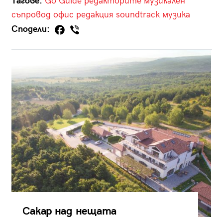
Тагове:
Go Guide
редакторите
музикален
съпровод
офис
редакция
soundtrack
музика
Сподели:
Сакар над нещата