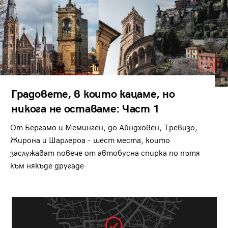
Градовете, в които кацаме, но
никога не оставаме: Част 1
От Бергамо и Меминген, до Айндховен, Тревизо,
Жирона и Шарлероа - шест места, които
заслужават повече от автобусна спирка по пътя
към някъде другаде