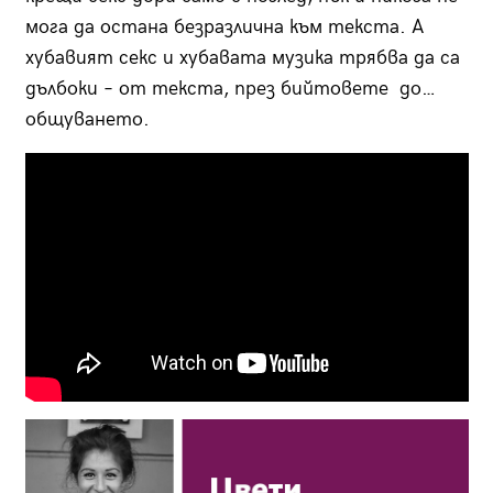
мога да остана безразлична към текста. А
хубавият секс и хубавата музика трябва да са
дълбоки – от текста, през бийтовете до…
общуването.