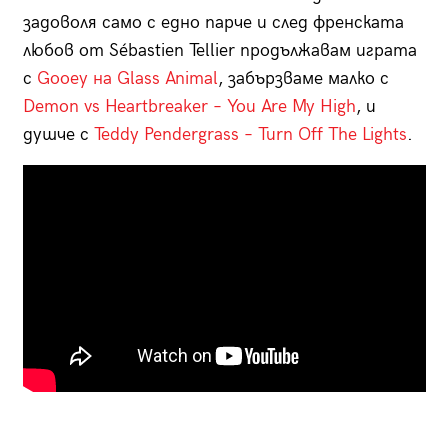
задоволя само с едно парче и след френската
любов от Sébastien Tellier продължавам играта
с
Gooey на Glass Animal
, забързваме малко с
Demon vs Heartbreaker – You Are My High
, и
душче с
Teddy Pendergrass – Turn Off The Lights
.