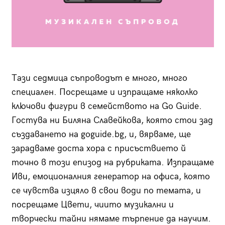
Тази седмица съпроводът е много, много
специален. Посрещаме и изпращаме няколко
ключови фигури в семейството на Go Guide.
Гостува ни Биляна Славейкова, която стои зад
създаването на goguide.bg, и, вярваме, ще
зарадваме доста хора с присъствието й
точно в този епизод на рубриката. Изпращаме
Иви, емоционалния генератор на офиса, която
се чувства изцяло в свои води по темата, и
посрещаме Цвети, чиито музикални и
творчески тайни нямаме търпение да научим.