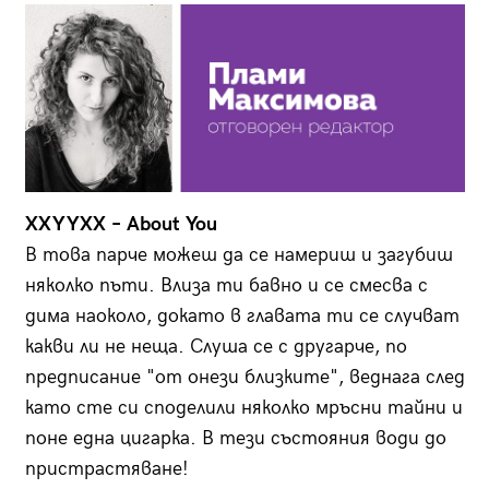
XXYYXX – About You
В това парче можеш да се намериш и загубиш
няколко пъти. Влиза ти бавно и се смесва с
дима наоколо, докато в главата ти се случват
какви ли не неща. Слуша се с другарче, по
предписание "от онези близките", веднага след
като сте си споделили няколко мръсни тайни и
поне една цигарка. В тези състояния води до
пристрастяване!