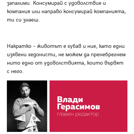
запалими. Консумирай с удоволствие и
компания или направо консумирай компанията,
ти си знаеш.
Накратко – животът е хубав и ние, като едни
изявени хедонисти, не можем да пренебрегнем
нито едно от удоволствията, които вървят
с него.