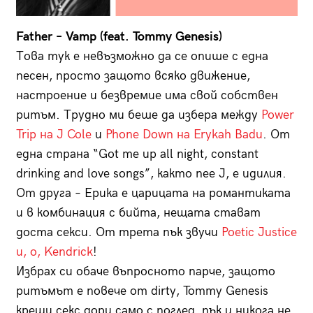
Father – Vamp (feat. Tommy Genesis)
Това тук е невъзможно да се опише с една
песен, просто защото всяко движение,
настроение и безвремие има свой собствен
ритъм. Трудно ми беше да избера между
Power
Trip на J Cole
и
Phone Down на Erykah Badu
. От
една страна “Got me up all night, constant
drinking and love songs”, както пее J, е идилия.
От друга – Ерика е царицата на романтиката
и в комбинация с бийта, нещата стават
доста секси. От трета пък звучи
Poetic Justice
и, о, Kendrick
!
Избрах си обаче въпросното парче, защото
ритъмът е повече от dirty, Tommy Genesis
крещи секс дори само с поглед, пък и никога не