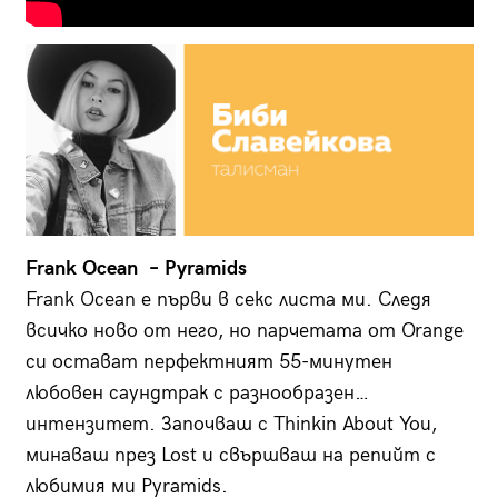
Frank Ocean – Pyramids
Frank Ocean е първи в секс листа ми. Следя
всичко ново от него, но парчетата от Orange
си остават перфектният 55-минутен
любовен саундтрак с разнообразен…
интензитет. Започваш с Thinkin About You,
минаваш през Lost и свършваш на репийт с
любимия ми Pyramids.