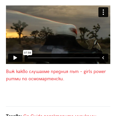
Виж какво слушахме предния път – girls power
ритми по осмомартенски.