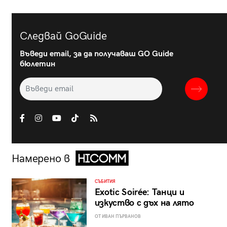
Следвай GoGuide
Въведи email, за да получаваш GO Guide
бюлетин
Намерено в
СЪБИТИЯ
Exotic Soirée: Танци и
изкуство с дъх на лято
ОТ ИВАН ПЪРВАНОВ