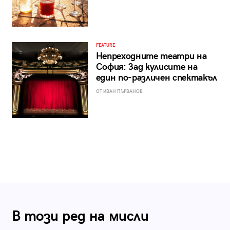
FEATURE
Непреходните театри на
София: Зад кулисите на
един по-различен спектакъл
ОТ ИВАН ПЪРВАНОВ
В този ред на мисли