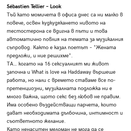
Sébastien Tellier – Look
Тъй като момичета в офиса днес са ни малко в
повече, освен кудкудякането нивото на
тестостерона се вдигна в пъти и това
автоматично повлия на темата за музикалния
съпровод. Както е казал поетът – "Жената
предложи, и ние решихме".
ТА… когато на 16 сексуалният ми живот
започна и What is love на Haddaway вършеше
работа, но нали с времето ставаме все по-
претенциозни, музикалната подложка ни е
много важна, щото секс без любов не правим.
Има особено въздействащи парчета, които
дават необходимата дълбочина, интимност и
съответното желание.
Като ненаситен меломан не мога да се