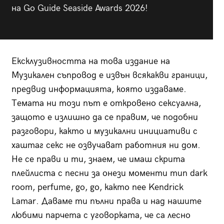
на Go Guide Seaside Awards 2026!
Ексклузивността на това издание на
Музикален съпровод е извън всякакви граници,
предвид информацията, която издаваме.
Темата ни този път е откровено сексуална,
защото е излишно да се правим, че подобни
разговори, както и музикални инициативи с
хаштаг секс не озвучават работния ни дом.
Не се прави и ти, знаем, че имаш скрита
плейлиста с песни за онези моменти тип dark
room, perfume, go, go, както пее Kendrick
Lamar. Даваме ти пълни права и над нашите
любими парчета с уговорката, че са лесно