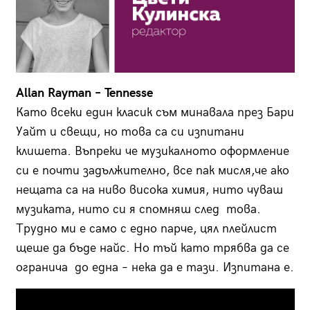
Allan Rayman – Tennesse
Като всеки един класик съм минавала през Бари
Уайт и свещи, но това са си изпитани
клишета. Въпреки че музикалното оформление
си е почти задължително, все пак мисля,че ако
нещата са на ниво висока химия, нито чуваш
музиката, нито си я спомняш след това.
Трудно ми е само с едно парче, цял плейлист
щеше да бъде найс. Но тъй като трябва да се
огранича до една – нека да е тази. Изпитана е.