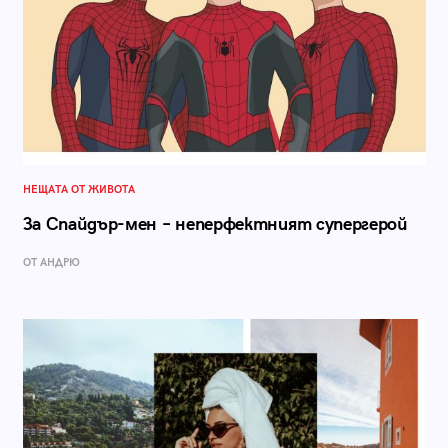
НЕЩАТА ОТ ЖИВОТА
За Спайдър-мен – неперфектният супергерой
ОТ АНДРЮ