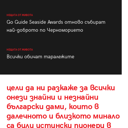
НЕЩАТА ОТ ЖИВОТА
Go Guide Seaside Awards отново събират
най-доброто по Черноморието
НЕЩАТА ОТ ЖИВОТА
Всички обичат таралежите
цели да ни разкаже за всички
онези знайни и незнайни
български дами, които в
далечното и близкото минало
са били истински пионери в