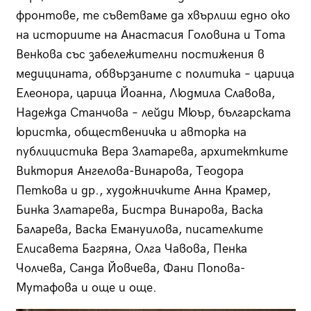
фронтове, те съветваме да хвърлиш едно око
на историите на Анастасия Головина и Тота
Венкова със забележителни постижения в
медицината, обвързаните с политика – царица
Елеонора, царица Йоанна, Людмила Славова,
Надежда Станчова – лейди Мюър, българската
юристка, общественичка и авторка на
публицистика Вера Златарева, архитектките
Виктория Ангелова-Винарова, Теодора
Петкова и др., художничките Анна Крамер,
Бинка Златарева, Бистра Винарова, Васка
Баларева, Васка Емануилова, писателките
Елисавета Багряна, Олга Чавова, Пенка
Чолчева, Санда Йовчева, Фани Попова-
Мутафова и още и още.