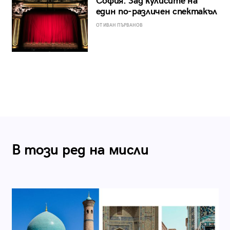
София: Зад кулисите на
един по-различен спектакъл
ОТ ИВАН ПЪРВАНОВ
В този ред на мисли