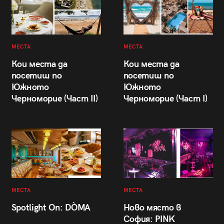
МЕСТА
МЕСТА
Кои места да
Кои места да
посетиш по
посетиш по
Южното
Южното
Черноморие (Част II)
Черноморие (Част I)
МЕСТА
МЕСТА
Spotlight On: DÒMA
Ново място в
София: PINK