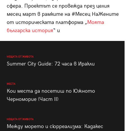
сфера. Проектът се провежда през целия
месец март в рамките на #Месец НаЖените
от историческата платформа „
Моята
българска история
“ и
НЕЩАТА ОТ ЖИВОТА
Summer City Guide: 72 часа в Иракли
МЕСТА
Кои места да посетиш по Южното
Черноморие (Част II)
НЕЩАТА ОТ ЖИВОТА
Между морето и сюрреализма: Кадакес