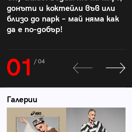
донъти и коктейли във или
близо до парк – май няма как
да е по-добър!
01
/ 04
Галерии