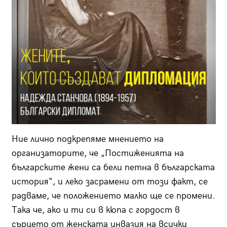
Ние лично подкрепяме мнението на
организаторите, че „Постиженията на
българските жени са бели петна в българската
история“, и леко засрамени от този факт, се
радваме, че положението малко ще се промени.
Така че, ако и ти си в кюпа с гордост в
сърцето от женската инвазия на всички