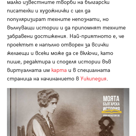
малко известните творби на български
писателки и художнички с цел да
популяризират техните непознати, но
вълнуващи истории и да припомнят техните
забравени достижения. Най-приятното е, че
проектът е напълно отворен за всички
желаещи и всеки може да се включи, като
пише, редактира и споделя истории във
виртуалната им
карта
и в специалната
страница на начинанието в
Уикипедия
.