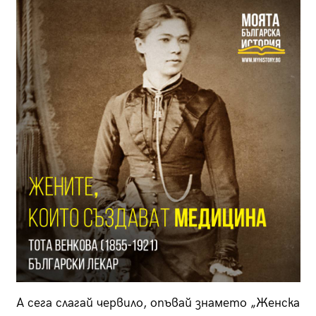
А сега слагай червило, опъвай знамето „Женска