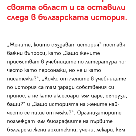
своята област и са оставили
следа в българската история.
„Жените, които създават история“ поставя
важни въпроси, като „Защо жените
присъстват в учебниците по литература по-
често като персонажи, но не и като
писателки?“, „Колко от жените в учебниците
по история са там заради собствения си
принос, а не като аксесоари към царе, съпрузи,
бащи?“ и „Защо историята на жените най-
често се пише от мъже?“. Организаторите
поглеждат към биографиите на първите
български жени архитекти, учени, лекари, към