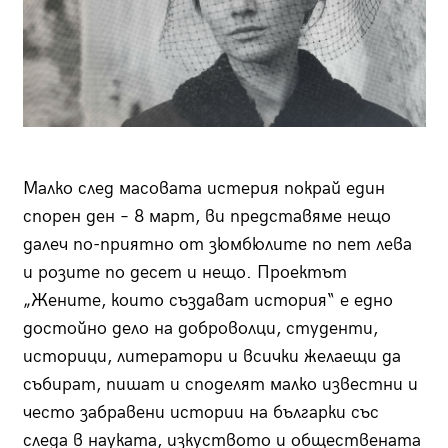
Малко след масовата истерия покрай един
спорен ден – 8 март, ви представяме нещо
далеч по-приятно от зюмбюлите по пет лева
и розите по десет и нещо. Проектът
„Жените, които създават история“ е едно
достойно дело на доброволци, студенти,
историци, литератори и всички желаещи да
събират, пишат и споделят малко известни и
често забравени истории на българки със
следа в науката, изкуството и обществената