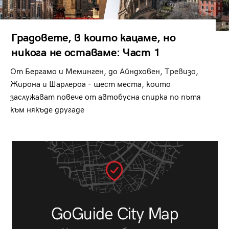
Градовете, в които кацаме, но
никога не оставаме: Част 1
От Бергамо и Меминген, до Айндховен, Тревизо,
Жирона и Шарлероа - шест места, които
заслужават повече от автобусна спирка по пътя
към някъде другаде