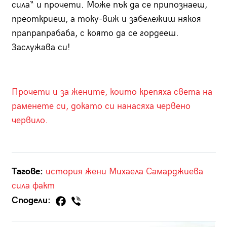
сила“ и прочети. Може пък да се припознаеш,
преоткриеш, а току-виж и забележиш някоя
прапрапрабаба, с която да се гордееш.
Заслужава си!
Прочети и за жените, които крепяха света на
раменете си, докато си нанасяха червено
червило.
Тагове:
история
жени
Михаела Самарджиева
сила
факт
Сподели: