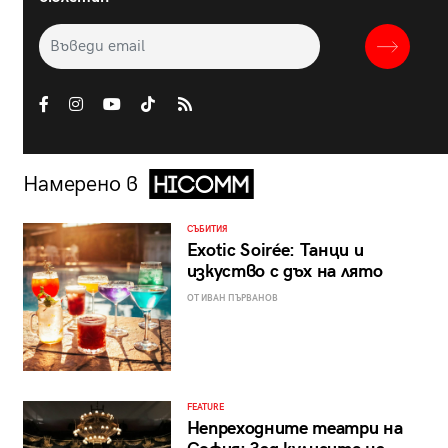
Намерено в
СЪБИТИЯ
Exotic Soirée: Танци и
изкуство с дъх на лято
ОТ ИВАН ПЪРВАНОВ
FEATURE
Непреходните театри на