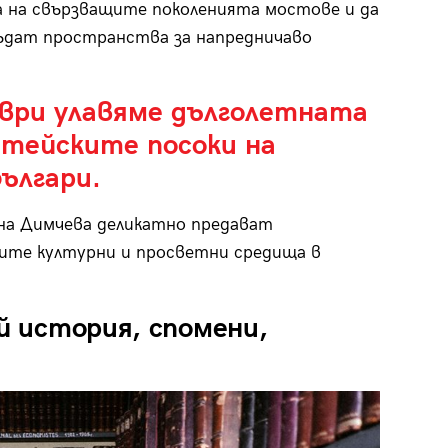
а на свързващите поколенията мостове и да
ъдат пространства за напредничаво
мври улавяме дълголетната
итейските посоки на
ългари.
на Димчева деликатно предават
ните културни и просветни средища в
ой история, спомени,