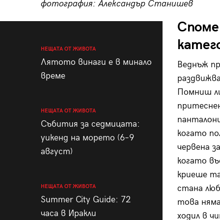
фотография: Александър Станишев
Споме
катего
НЕЩАТА ОТ ЖИВОТА
Лятото винаги е в минало
Веднъж пр
време
раздвижва
Помниш ли
притеснен
НЕЩАТА ОТ ЖИВОТА
панталони
Събития за седмицата:
когато по
уикенд на морето (6–9
червена з
август)
когато въ
криеше та
НЕЩАТА ОТ ЖИВОТА
стана люб
Summer City Guide: 72
това няма
часа в Иракли
ходил в ч