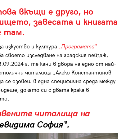
това
вкъщи
е друго, но
ището, завесата и книгата
е там.
а изкуство и култура
„Програмата“
а своето изследване на градския пейзаж,
.09.2024 г. те кани в двора на едно от най-
столични читалища „Алеко Константинов
 да се озовеш в една специфична среда между
бъдеще, докато си с двата крака в
то.
авените читалища на
евидима София“.