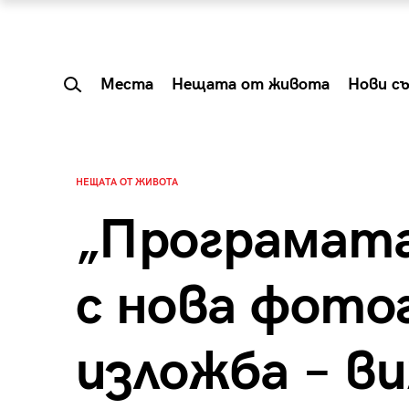
Места
Нещата от живота
Нови с
НЕЩАТА ОТ ЖИВОТА
„Програмата
с нова фото
изложба – в
 Shareable:
Summer Prelude: ка
лги вечери и
започва лятото в 