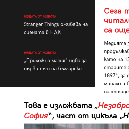
Сега 
НЕЩАТА ОТ ЖИВОТА
читал
Stranger Things оживява на
са ощ
сцената в НДК
Медията з
продължав
НЕЩАТА ОТ ЖИВОТА
като на 13
„Приложна магия“ идва за
старите 
първи път на български
1897“, за
минало и 
настояще
Това е изложбата
„
Незабр
София
“, част от цикъла „
Н