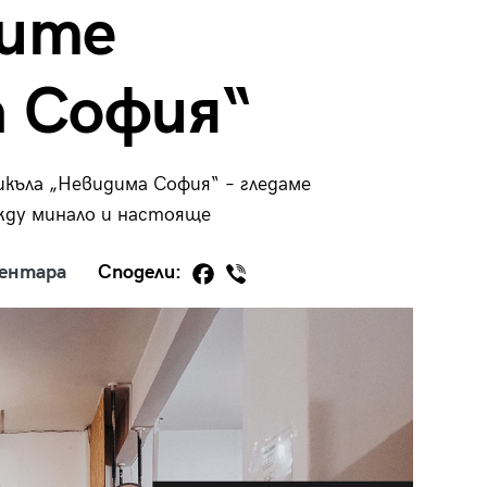
ните
 София“
29
/29
икъла „Невидима София“ – гледаме
жду минало и настояще
ментара
Сподели: