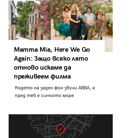
Mamma Mia, Here We Go
Again: Защо всяко лято
отново искаме да
преживеем филма
Където на заден фон звучи ABBA, а
пред теб е синьото море