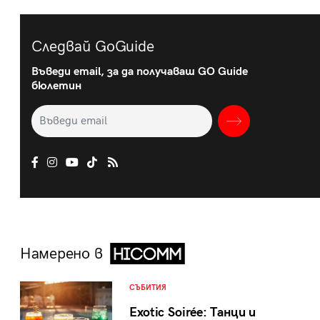
Следвай GoGuide
Въведи email, за да получаваш GO Guide
бюлетин
Намерено в
СЪБИТИЯ
Exotic Soirée: Танци и