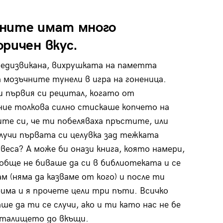
ните имат много
ричен вкус.
едизвикана, вихрушката на паметта
 мозъчните тунели в игра на гоненица.
 първия си рецитал, когато от
ие толкова силно стискаше копчето на
те си, че ти побеляваха пръстите, или
лучи първата си целувка зад тежката
авеса? А може би онази книга, която намери,
обще не биваше да си в библиотеката и се
м (няма да казваме от кого) и после ти
има и я прочете цели три пъти. Всичко
ше да ти се случи, ако и ти като нас не бе
италището до вкъщи.