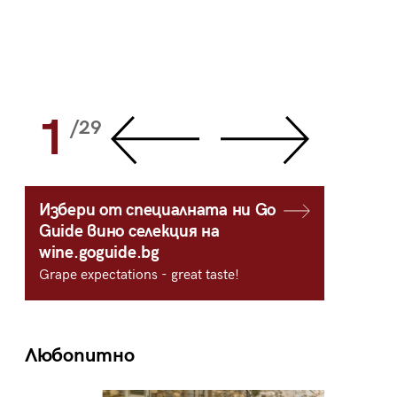
1
2
/29
/
Избери от специалната ни Go
Guide вино селекция на
wine.goguide.bg
Grape expectations - great taste!
Любопитно