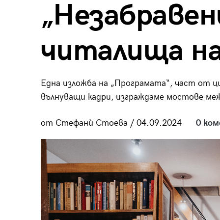
„Незабраве
пания
читалища на
28
/29
Една изложба на „Програмата“, част от ц
вълнуващи кадри, изграждаме мостове ме
от Стефанѝ Стоева / 04.09.2024
0 ко