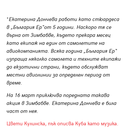
*
Екатерина Дончева работи като стюардеса
в „България Ер“
от 5 години
. Наскоро тя се
върна от Зимбабве, където прекара месец
като екипаж на един от самолетите на
авиокомпанията. Всяка година „България Ер“
изпраща няколко самолета и техните екипажи
до екзотични страни, където обслужват
местни авиолинии за определен период от
време.
На 16 март приключва поредната такава
акция в Зимбабве. Екатерина Дончева е била
част от нея.
Цвети Кулинска, пък описва Куба като музика.