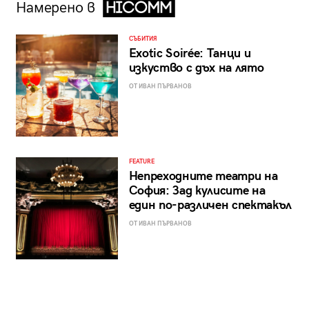
Намерено в
СЪБИТИЯ
Exotic Soirée: Танци и
изкуство с дъх на лято
ОТ ИВАН ПЪРВАНОВ
FEATURE
Непреходните театри на
София: Зад кулисите на
един по-различен спектакъл
ОТ ИВАН ПЪРВАНОВ