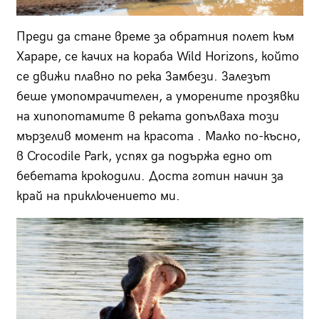
Преди да стане време за обратния полет към
Хараре, се качих на кораба Wild Horizons, който
се движи плавно по река Замбези. Залезът
беше умопомрачителен, а уморените прозявки
на хипопотамите в реката допълваха този
мързелив момент на красота . Малко по-късно,
в Crocodile Park, успях да подържа едно от
бебетата крокодили. Доста готин начин за
край на приключението ми.