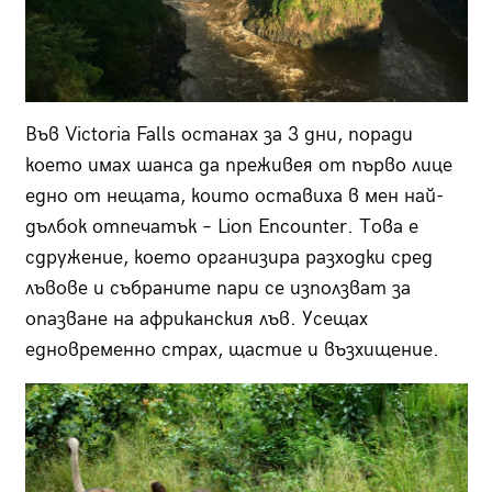
Във Victoria Falls останах за 3 дни, поради
което имах шанса да преживея от първо лице
едно от нещата, които оставиха в мен най-
дълбок отпечатък – Lion Encounter. Това е
сдружение, което организира разходки сред
лъвове и събраните пари се използват за
опазване на африканския лъв. Усещах
едновременно страх, щастие и възхищение.