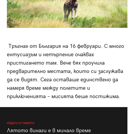
Тръгнах от България на 16 февруари. С много
ентусиазъм и нетърпение очаквах
пристигането там. Вече бях проучила
предварително местата, които си заслужава
да се видят. Сега оставаше единствено да
намеря време между полетите и
приключенията – мисията беше постижима.
НЕЩАТА ОТ ЖИВОТА
Лятото винаги е в минало време