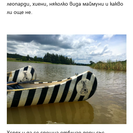
леопарди, хиени, няколко вида маймуни и какво
ли още не.
Успях и да се срещна отблизо дори със