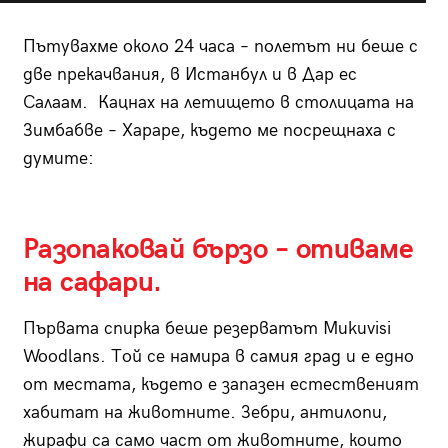
Пътувахме около 24 часа – полетът ни беше с
две прекачвания, в Истанбул и в Дар ес
Салаам. Кацнах на летището в столицата на
Зимбабве – Хараре, където ме посрещнаха с
думите:
Разопаковай бързо – отиваме
на сафари.
Първата спирка беше резерватът Mukuvisi
Woodlans. Той се намира в самия град и е едно
от местата, където е запазен естественият
хабитат на животните. Зебри, антилопи,
жирафи са само част от животните, които