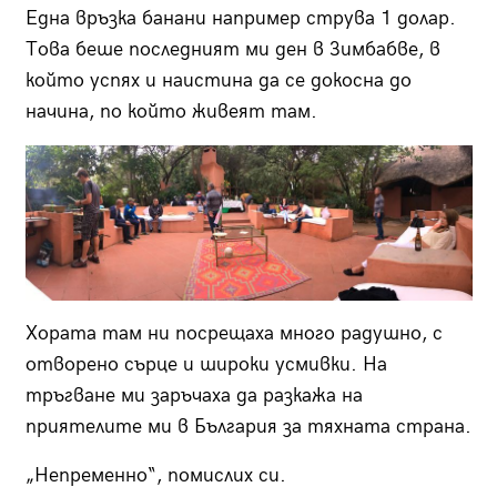
Една връзка банани например струва 1 долар.
Това беше последният ми ден в Зимбабве, в
който успях и наистина да се докосна до
начина, по който живеят там.
Хората там ни посрещаха много радушно, с
отворено сърце и широки усмивки. На
тръгване ми заръчаха да разкажа на
приятелите ми в България за тяхната страна.
„Непременно“, помислих си.