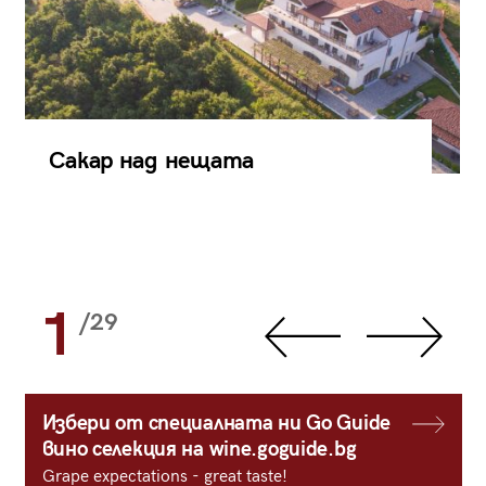
Сакар над нещата
1
/29
Избери от специалната ни Go Guide
вино селекция на wine.goguide.bg
Grape expectations - great taste!