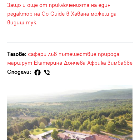
Защо и още от приключенията на един
редактор на Go Guide в Хавана можеш да
видиш тук.
Тагове:
сафари
лъв
пътешествие
природа
маршрут
Екатерина Дончева
Африка
Зимбабве
Сподели: