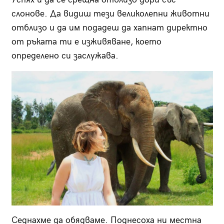
слонове. Да видиш тези великолепни животни
отблизо и да им подадеш да хапнат директно
от ръката ти е изживяване, което
определено си заслужава.
Седнахме да обядваме. Поднесоха ни местна