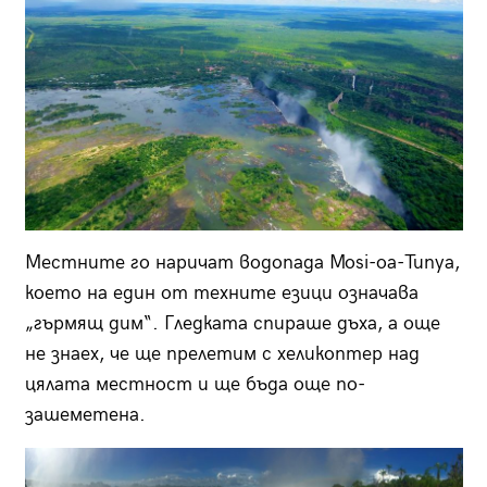
Местните го наричат водопада Mosi-oa-Tunya,
което на един от техните езици означава
„гърмящ дим“. Гледката спираше дъха, а още
не знаех, че ще прелетим с хеликоптер над
цялата местност и ще бъда още по-
зашеметена.