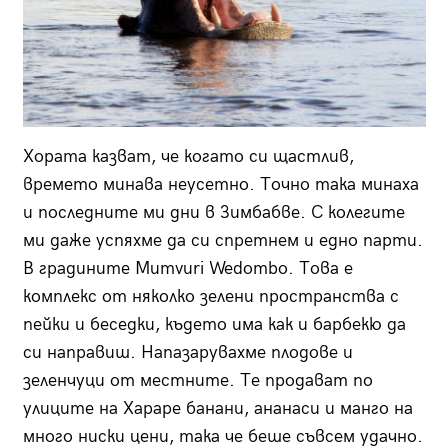
Хората казват, че когато си щастлив,
времето минава неусетно. Точно така минаха
и последните ми дни в Зимбабве. С колегите
ми даже успяхме да си спретнем и едно парти.
В градините Mumvuri Wedombo. Това е
комплекс от няколко зелени пространства с
пейки и беседки, където има как и барбекю да
си направиш. Напазарувахме плодове и
зеленчуци от местните. Те продават по
улиците на Хараре банани, ананаси и манго на
много ниски цени, така че беше съвсем удачно.