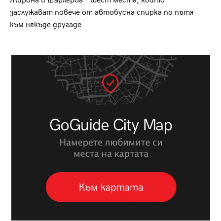
Жирона и Шарлероа - шест места, които
заслужават повече от автобусна спирка по пътя
към някъде другаде