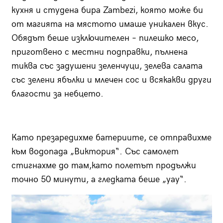
кухня и студена бира Zambezi, която може би
от магията на мястото имаше уникален вкус.
Обядът беше изключителен – пилешко месо,
приготвено с местни подправки, пълнена
тиква със задушени зеленчуци, зелева салата
със зелени ябълки и млечен сос и всякакви други
благости за небцето.
Като презаредихме батериите, се отправихме
към водопада „Виктория“. Със самолет
стигнахме до там,като полетът продължи
точно 50 минути, а гледката беше „уау“.