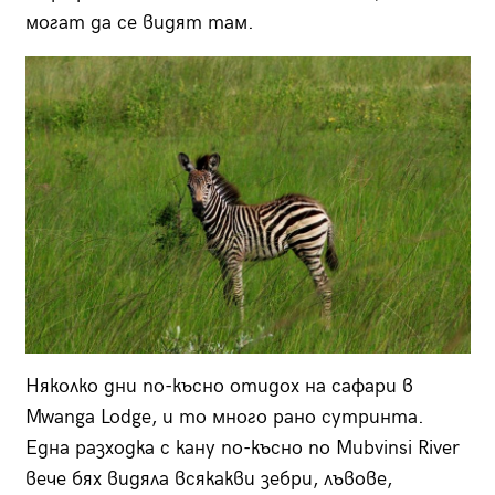
могат да се видят там.
Няколко дни по-късно отидох на сафари в
Mwanga Lodge, и то много рано сутринта.
Една разходка с кану по-късно по Mubvinsi River
вече бях видяла всякакви зебри, лъвове,