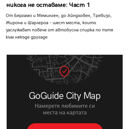
никога не оставаме: Част 1
От Бергамо и Меминген, до Айндховен, Тревизо,
Жирона и Шарлероа - шест места, които
заслужават повече от автобусна спирка по пътя
към някъде другаде