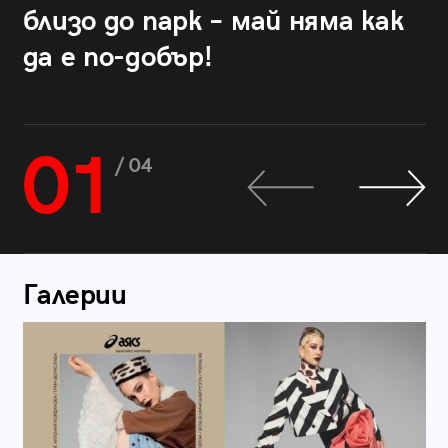
близо до парк – май няма как
да е по-добър!
01
/ 04
Галерии