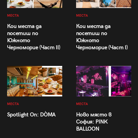
МЕСТА
МЕСТА
Кои места да
Кои места да
посетиш по
посетиш по
Южното
Южното
Черноморие (Част II)
Черноморие (Част I)
МЕСТА
МЕСТА
Spotlight On: DÒMA
Ново място в
София: PINK
BALLOON