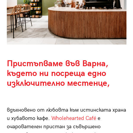
Пристъпваме във Варна,
където ни посреща едно
изключително местенце,
вдъхновено от любовта към истинската храна
и хубавото кафе.
Wholehearted Café
е
очарователен пристан за съвършено