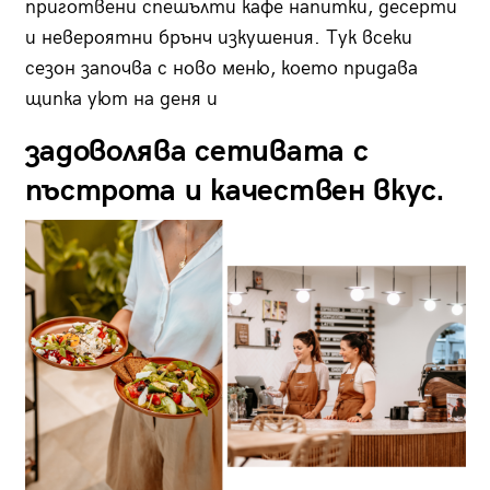
приготвени спешълти кафе напитки, десерти
и невероятни брънч изкушения. Тук всеки
сезон започва с ново меню, което придава
щипка уют на деня и
задоволява сетивата с
пъстрота и качествен вкус.