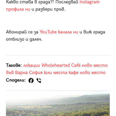
Какво става в града?! Последвай
Instagram
профила ни
и разбери пръв.
Абонирай се за
YouTube канала ни
и виж града
отблизо и далеч.
Тагове:
локации
Wholehearted Café
ново място
във Варна
София
юли
места
кафе
ново място
Сподели: