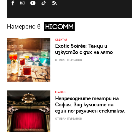
Намерено в
СЪБИТИЯ
Exotic Soirée: Танци и
изкуство с дъх на лято
ОТ ИВАН ПЪРВАНОВ
FEATURE
Непреходните театри на
София: Зад кулисите на
един по-различен спектакъл
ОТ ИВАН ПЪРВАНОВ