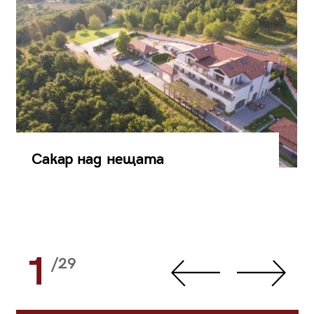
Сакар над нещата
1
/29