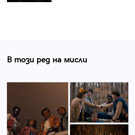
В този ред на мисли