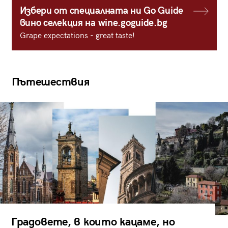
Избери от специалната ни Go Guide
вино селекция на wine.goguide.bg
Grape expectations - great taste!
Пътешествия
Градовете, в които кацаме, но