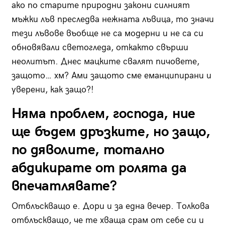
ако по старите природни закони силният
мъжки лъв преследва нежната лъвица, то значи
тези лъвове въобще не са модерни и не са си
обновявали светогледа, откакто свърши
неолитът. Днес мацките свалят пичовете,
защото… хм? Ами защото сме еманципирани и
уверени, как защо?!
Няма проблем, господа, ние
ще бъдем дръзките, но защо,
по дяволите, тотално
абдикирате от ролята да
впечатлявате?
Отблъскващо е. Дори и за една вечер. Толкова
отблъскващо, че те хваща срам от себе си и