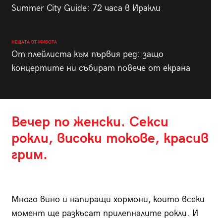
Summer City Guide: 72 часа в Иракли
НЕЩАТА ОТ ЖИВОТА
От плейлиста към първия ред: защо
концертите ни събират повече от екрана
Вечер по женски. Секси
рокли, високи токове, красив
грим.
Много вино и напиращи хормони, които всеки
момент ще разкъсат прилепналите рокли. И