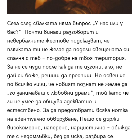
Сега след свалката няма въпрос „У нас или у
вас?“. Почти винаги разговорът и
невербалните жестове подсказват, че
плячката ти не желае да подели свещената си
спалня с теб – по-добре на твоя територия.
За не се чуди после как да те изгони, ако, не
дай си боже, решиш да преспиш. Но освен че
по всичко личи, че новият познат не желае да
„го занимаваш с любовни драми“, той като че
ли не умее да общува адекватно и
естествено. За да предотврати всяка нотка
на евентуално обвързване, Пешо се държи
високомерно, наперено, нарцистично – обижда
те с недомлъвки, без да иска, разбира се.