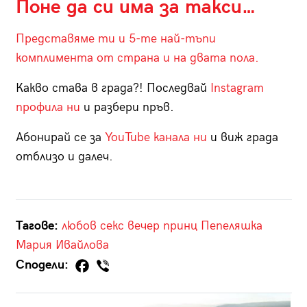
Поне да си има за такси…
Представяме ти и 5-те най-тъпи
комплимента от страна и на двата пола.
Какво става в града?! Последвай
Instagram
профила ни
и разбери пръв.
Абонирай се за
YouTube канала ни
и виж града
отблизо и далеч.
Тагове:
любов
секс
вечер
принц
Пепеляшка
Мария Ивайлова
Сподели: