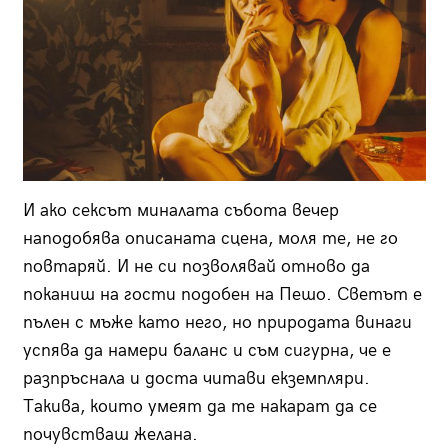
И ако сексът миналата събота вечер
наподобява описаната сцена, моля те, не го
повтаряй. И не си позволявай отново да
поканиш на гости подобен на Пешо. Светът е
пълен с мъже като него, но природата винаги
успява да намери баланс и съм сигурна, че е
разпръснала и доста читави екземпляри.
Такива, които умеят да те накарат да се
почувстваш желана.