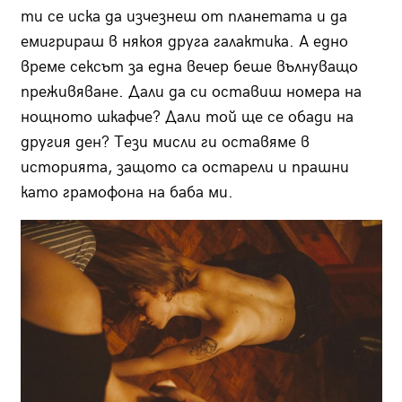
ти се иска да изчезнеш от планетата и да
емигрираш в някоя друга галактика. А едно
време сексът за една вечер беше вълнуващо
преживяване. Дали да си оставиш номера на
нощното шкафче? Дали той ще се обади на
другия ден? Тези мисли ги оставяме в
историята, защото са остарели и прашни
като грамофона на баба ми.