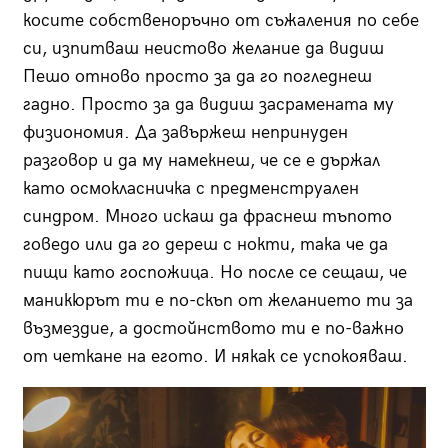
косите собственоръчно от съжаления по себе
си, изпитваш неистово желание да видиш
Пешо отново просто за да го погледнеш
гадно. Просто за да видиш засрамената му
физиономия. Да завържеш непринуден
разговор и да му намекнеш, че се е държал
като осмокласничка с предменструален
синдром. Много искаш да фраснеш тъпото
говедо или да го дереш с нокти, така че да
пищи като госпожица. Но после се сещаш, че
маникюрът ти е по-скъп от желанието ти за
възмездие, а достойнството ти е по-важно
от четкане на егото. И някак се успокояваш.