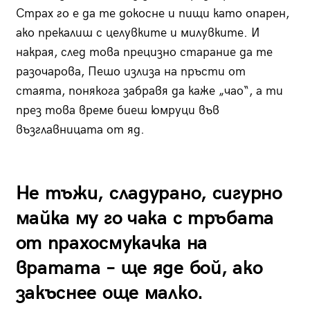
Страх го е да те докосне и пищи като опарен,
ако прекалиш с целувките и милувките. И
накрая, след това прецизно старание да те
разочарова, Пешо излиза на пръсти от
стаята, понякога забравя да каже „чао“, а ти
през това време биеш юмруци във
възглавницата от яд.
Не тъжи, сладурано, сигурно
майка му го чака с тръбата
от прахосмукачка на
вратата – ще яде бой, ако
закъснее още малко.