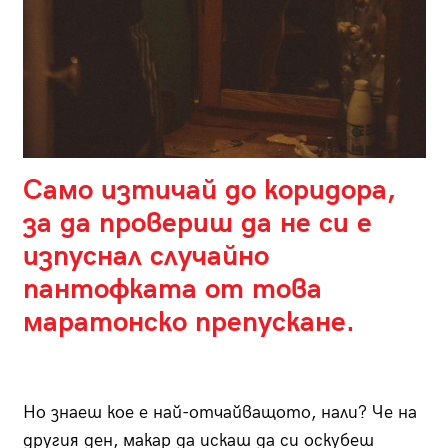
Само изтичай до коридора,
за да провериш да не си е
изпуснал случайно
пантофката от това
маратонско препускане.
Но знаеш кое е най-отчайващото, нали? Че на
другия ден, макар да искаш да си оскубеш