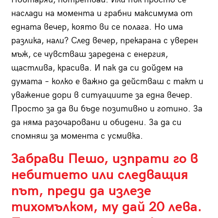
наслади на момента и грабни максимума от
едната вечер, която ви се полага. Но има
разлика, нали? След вечер, прекарана с уверен
мъж, се чувстваш заредена с енергия,
щастлива, красива. И пак да си дойдем на
думата – колко е важно да действаш с такт и
уважение дори в ситуациите за една вечер.
Просто за да ви бъде позитивно и готино. За
да няма разочаровани и обидени. За да си
спомняш за момента с усмивка.
Забрави Пешо, изпрати го в
небитието или следващия
път, преди да излезе
тихомълком, му дай 20 лева.