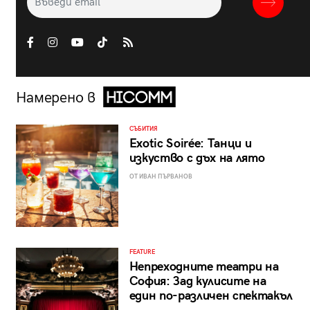
Намерено в
СЪБИТИЯ
Exotic Soirée: Танци и
изкуство с дъх на лято
ОТ ИВАН ПЪРВАНОВ
FEATURE
Непреходните театри на
София: Зад кулисите на
един по-различен спектакъл