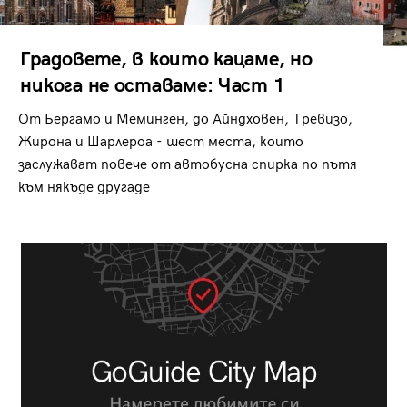
Градовете, в които кацаме, но
никога не оставаме: Част 1
От Бергамо и Меминген, до Айндховен, Тревизо,
Жирона и Шарлероа - шест места, които
заслужават повече от автобусна спирка по пътя
към някъде другаде