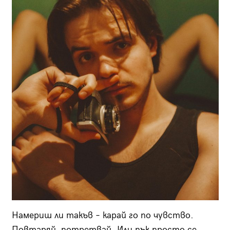
Намериш ли такъв – карай го по чувство.
Повтаряй, потретвай. Или пък просто се