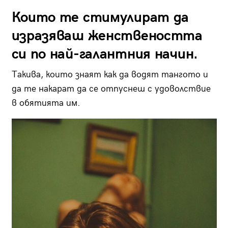
Които те стимулират да
изразяваш женствеността
си по най-галантния начин.
Такива, които знаят как да водят тангото и
да те накарат да се отпуснеш с удоволствие
в обятията им.