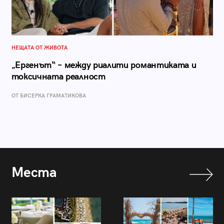
НЕЩАТА ОТ ЖИВОТА
„Ергенът“ – между риалити романтиката и
токсичната реалност
ОТ БИСЕРКА ГРАМАТИКОВА
Места