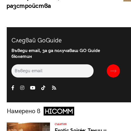
разстройства
Следвай GoGuide
Въведи email, за да получаваш GO Guide
бюлетин
Намерено в
СЪБИТИЯ
Exotic Soirée: Танци и