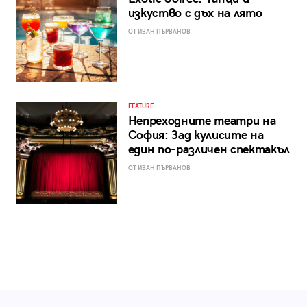
изкуство с дъх на лято
ОТ ИВАН ПЪРВАНОВ
FEATURE
Непреходните театри на
София: Зад кулисите на
един по-различен спектакъл
ОТ ИВАН ПЪРВАНОВ