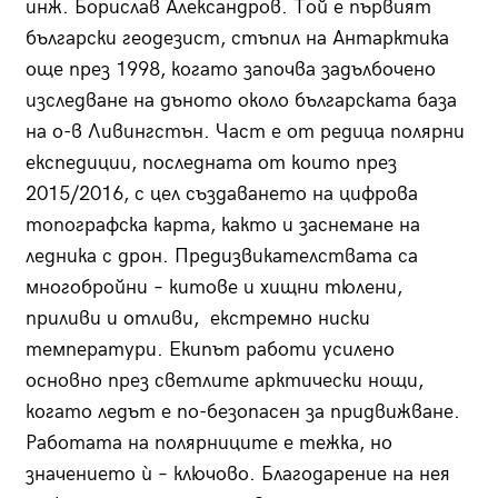
инж. Борислав Александров. Той е първият
български геодезист, стъпил на Антарктика
още през 1998, когато започва задълбочено
изследване на дъното около българската база
на о-в Ливингстън. Част е от редица полярни
експедиции, последната от които през
2015/2016, с цел създаването на цифрова
топографска карта, както и заснемане на
ледника с дрон. Предизвикателствата са
многобройни – китове и хищни тюлени,
приливи и отливи, екстремно ниски
температури. Екипът работи усилено
основно през светлите арктически нощи,
когато ледът е по-безопасен за придвижване.
Работата на полярниците е тежка, но
значението ѝ – ключово. Благодарение на нея