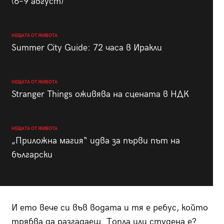
(6–9 август)
НЕЩАТА ОТ ЖИВОТА
Summer City Guide: 72 часа в Иракли
НЕЩАТА ОТ ЖИВОТА
Stranger Things оживява на сцената в НДК
НЕЩАТА ОТ ЖИВОТА
„Приложна магия“ идва за първи път на
български
И ето вече си във водата и тя е ребус, който
трябва да разгадаеш. Топла или студена е?