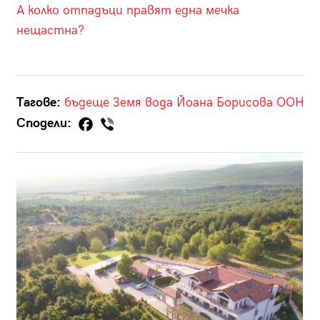
А колко отпадъци правят една мечка
нещастна?
Тагове:
бъдеще
Земя
вода
Йоана Борисова
ООН
Сподели: