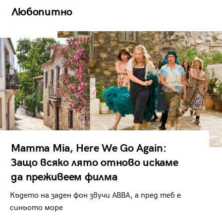
Любопитно
Mamma Mia, Here We Go Again:
Защо всяко лято отново искаме
да преживеем филма
Където на заден фон звучи ABBA, а пред теб е
синьото море