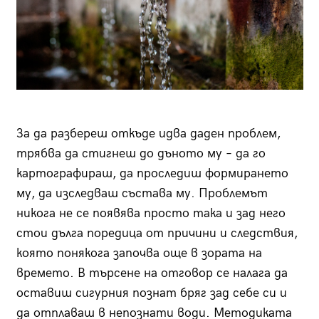
За да разбереш откъде идва даден проблем,
трябва да стигнеш до дъното му – да го
картографираш, да проследиш формирането
му, да изследваш състава му. Проблемът
никога не се появява просто така и зад него
стои дълга поредица от причини и следствия,
която понякога започва още в зората на
времето. В търсене на отговор се налага да
оставиш сигурния познат бряг зад себе си и
да отплаваш в непознати води. Методиката