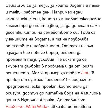
Сещаш ли се за тези, за които водата е пълен
и тежък работен ден. Например едни
африкански жени, които изминават ежедневно
километри до чист извор, за да донесат сами
десетки литри на семейството си. Това са
учениците на водата, а тя не позволява
отсъствие и небрежност. От тази школа
излизат все повече борци, решени да
променят тези условия. Те искат да се
гмурнат дълбоко в проблема и да открият
решението. Малък пример за това е
Jibu
(в
превод от суахили “решение”) – социално-
предприемачески проект, който цели да
осигури достъп до питейна вода на 4 милиона
души в Източна Африка. Доставчикът
HapServe
,
WaterWalla
– свързващото звено