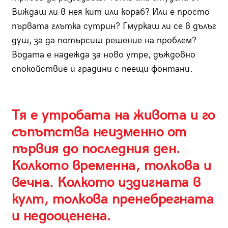
Виждаш ли в нея кит или кораб? Или е просто
първата глътка сутрин? Гмуркаш ли се в дълъг
душ, за да потърсиш решение на проблем?
Водата е надежда за ново утре, дъждовно
спокойствие и градини с пеещи фонтани.
Тя е утробата на живота и го
съпътства неизменно от
първия до последния ден.
Колкото временна, толкова и
вечна. Колкото издигната в
култ, толкова пренебрегната
и недооценена.