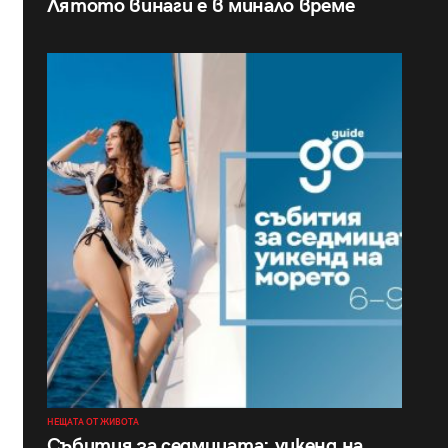
Лятото винаги е в минало време
НЕЩАТА ОТ ЖИВОТА
Събития за седмицата: уикенд на