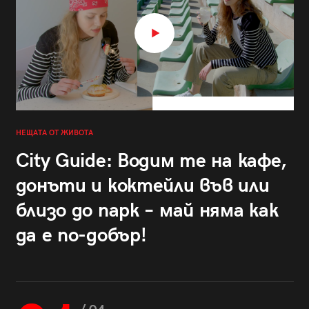
НЕЩАТА ОТ ЖИВОТА
City Guide: Водим те на кафе,
донъти и коктейли във или
близо до парк – май няма как
да е по-добър!