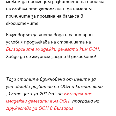
можем да проследим развитието на процеса
на глобалното затопляне и да намерим
причините за промяна на баланса в
екосистемите.
Разговорът за чиста вода и санитарни
условия продължава на страницата на
Българските младежки делегати към ООН
.
Хайде да се гмурнем заедно в дълбокото!
Тази статия е вдъхновена от целите за
устойчиво развитие на ООН и кампанията
„17-те цели за 2017-а“ на
Българските
младежки делегати към ООН
, програма на
Дружество за ООН в България
.