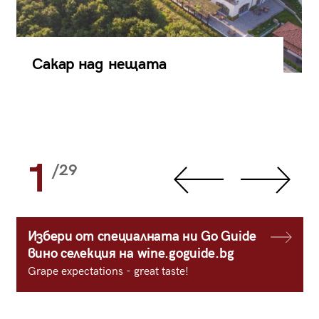
Сакар над нещата
1
/29
Избери от специалната ни Go Guide
вино селекция на wine.goguide.bg
Grape expectations - great taste!