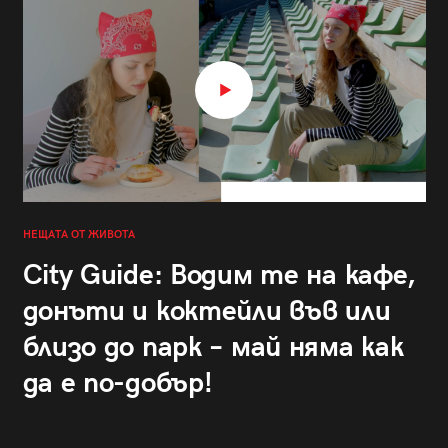
НЕЩАТА ОТ ЖИВОТА
City Guide: Водим те на кафе,
донъти и коктейли във или
близо до парк – май няма как
да е по-добър!