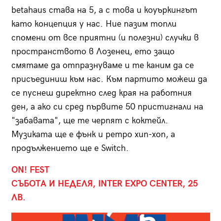
betahaus става на 5, а с това и коуъркингът
като концепция у нас. Ние пазим топли
спомени от все приятни (и полезни) случки в
пространството в Лозенец, ето защо
смятаме да отпразнуваме и те каним да се
присъединиш към нас. Към партито можеш да
се пуснеш директно след края на работния
ден, а ако си сред първите 50 пристигнали на
"забавата", ще те черпят с коктейл.
Музиката ще е фънк и ретро хип-хоп, а
продължението ще е Switch.
ON! FEST
СЪБОТА И НЕДЕЛЯ, INTER EXPO CENTER, 25
ЛВ.