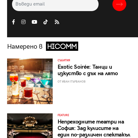
Намерено в
СЪБИТИЯ
Exotic Soirée: Танци и
изкуство с дъх на лято
ОТ ИВАН ПЪРВАНОВ
FEATURE
Непреходните театри на
София: Зад кулисите на
един по-различен спектакъл