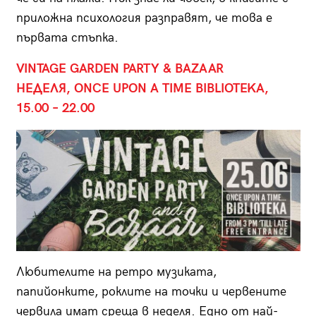
приложна психология разправят, че това е
първата стъпка.
VINTAGE GARDEN PARTY & BAZAAR
НЕДЕЛЯ, ONCE UPON A TIME BIBLIOTEKA,
15.00 – 22.00
Любителите на ретро музиката,
папийонките, роклите на точки и червените
червила имат среща в неделя. Едно от най-