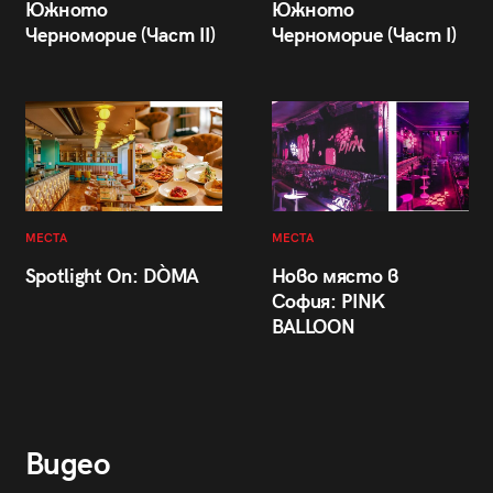
Южното
Южното
Черноморие (Част II)
Черноморие (Част I)
МЕСТА
МЕСТА
Spotlight On: DÒMA
Ново място в
София: PINK
BALLOON
Видео