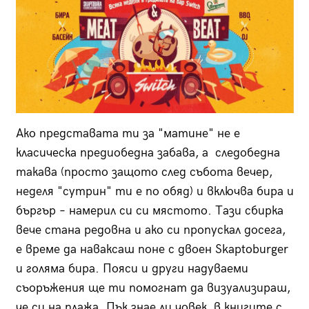
Ако представата ти за "матине" не е
класическа предиобедна забава, а следобедна
такава (просто защото след събота вечер,
неделя "сутрин" ти е по обяд) и включва бира и
бъргър – намерил си си мястото. Тази сбирка
вече стана редовна и ако си пропускал досега,
е време да наваксаш поне с двоен Skaptoburger
и голяма бира. Пояси и други надуваеми
съоръжения ще ти помогнат да визуализираш,
че си на плажа. Пък знае ли човек, в книгите с