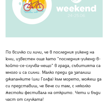
По всичко си личи, че в последния уикенд на
юни, известен още като "последния-уикенд-в-
който-се-случва-нещо" в града, събитията са
много и са силни. Малко преди да запалиш
джапанките (или Голфа) към морето, можеш да
си представиш, че вече си там, с няколко
жестоки фестивала на открито. Чети и бъди
част от случката!