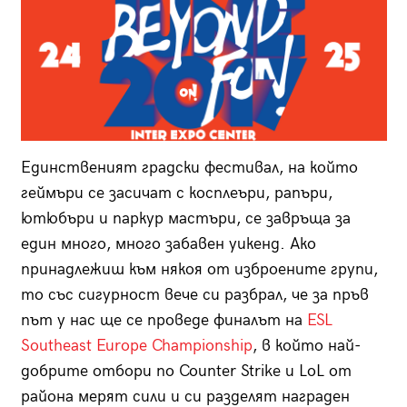
Единственият градски фестивал, на който
геймъри се засичат с косплеъри, рапъри,
ютюбъри и паркур мастъри, се завръща за
един много, много забавен уикенд. Ако
принадлежиш към някоя от изброените групи,
то със сигурност вече си разбрал, че за пръв
път у нас ще се проведе финалът на
ESL
Southeast Europe Championship
, в който най-
добрите отбори по Counter Strike и LоL от
района мерят сили и си разделят награден