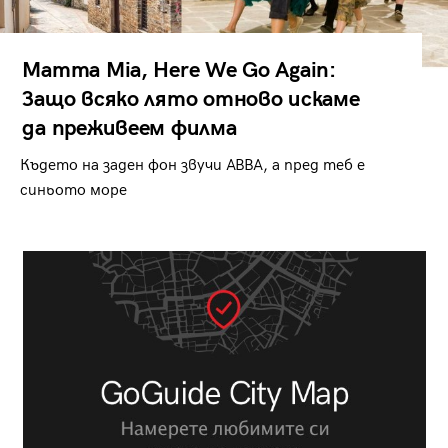
Mamma Mia, Here We Go Again:
Защо всяко лято отново искаме
да преживеем филма
Където на заден фон звучи ABBA, а пред теб е
синьото море