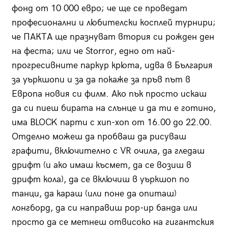
фонд от 10 000 евро; че ще се проведат
професионални и любителски косплей турнири;
че ПАКТА ще празнуват втория си рожден ден
на феста; или че Storror, едно от най-
прогресивните паркур крюта, идва в България
за уъркшопи и за да покаже за пръв път в
Европа новия си филм. Ако пък просто искаш
да си пиеш бирата на слънце и да ти е готино,
има BLOCK парти с хип-хоп от 16.00 до 22.00.
Отделно можеш да пробваш да рисуваш
графити, включително с VR очила, да гледаш
дрифт (и ако имаш късмет, да се возиш в
дрифт кола), да се включиш в уъркшоп по
танци, да караш (или поне да опиташ)
лонгборд, да си направиш pop-up банда или
просто да се метнеш отвисоко на гигантския