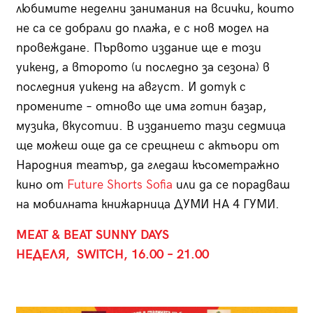
любимите неделни занимания на всички, които
не са се добрали до плажа, е с нов модел на
провеждане. Първото издание ще е този
уикенд, а второто (и последно за сезона) в
последния уикенд на август. И дотук с
промените – отново ще има готин базар,
музика, вкусотии. В изданието тази седмица
ще можеш още да се срещнеш с актьори от
Народния театър, да гледаш късометражно
кино от
Future Shorts Sofia
или да се порадваш
на мобилната книжарница ДУМИ НА 4 ГУМИ.
MEAT & BEAT SUNNY DAYS
НЕДЕЛЯ, SWITCH, 16.00 – 21.00