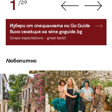
1
/29
Избери от специалната ни Go Guide
вино селекция на wine.goguide.bg
Grape expectations - great taste!
Любопитно