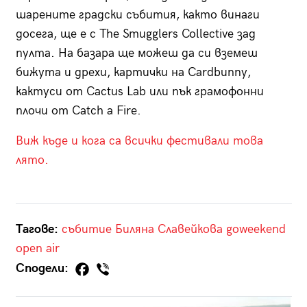
шарените градски събития, както винаги
досега, ще е с The Smugglers Collective зад
пулта. На базара ще можеш да си вземеш
бижута и дрехи, картички на Cardbunny,
кактуси от Cactus Lab или пък грамофонни
плочи от Catch a Fire.
Виж къде и кога са всички фестивали това
лято.
Тагове:
събитие
Биляна Славейкова
goweekend
open air
Сподели: