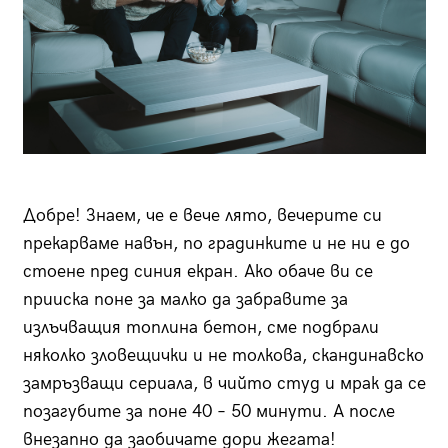
Добре! Знаем, че е вече лято, вечерите си
прекарваме навън, по градинките и не ни е до
стоене пред синия екран. Ако обаче ви се
прииска поне за малко да забравите за
излъчващия топлина бетон, сме подбрали
няколко зловещички и не толкова, скандинавско
замръзващи сериала, в чийто студ и мрак да се
позагубите за поне 40 – 50 минути. А после
внезапно да заобичате дори жегата!