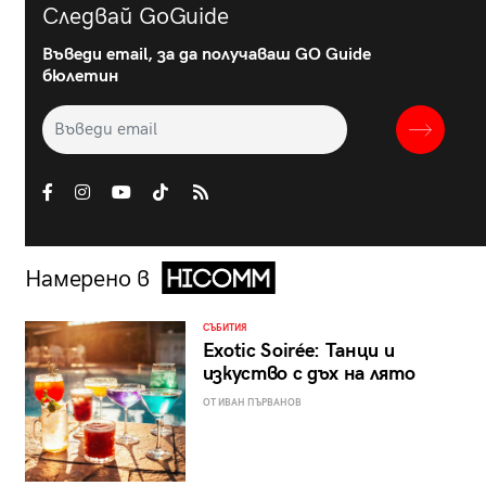
Следвай GoGuide
Въведи email, за да получаваш GO Guide
бюлетин
Намерено в
СЪБИТИЯ
Exotic Soirée: Танци и
изкуство с дъх на лято
ОТ ИВАН ПЪРВАНОВ