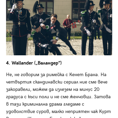
4. Wallander („Валандер”)
Не, не говорим за римейка с Кенет Брана. На
четвъртия скандинавски сериал ние сме вече
закоравели, можем да излезем на минус 20
градуса с къси поли и не сме женчовци. Затова
в тази криминална драма гледаме с
удоволствие суров, малко неприятен чак Курт