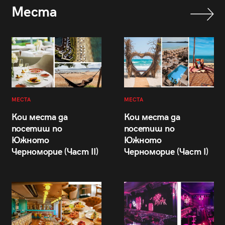
Места
МЕСТА
МЕСТА
Кои места да
Кои места да
посетиш по
посетиш по
Южното
Южното
Черноморие (Част II)
Черноморие (Част I)