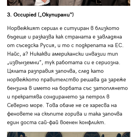
3. Оccupied („Окупирани“)
Норвежкият сериал е ситуиран в близкото
бъдеще и разказва как страната е завладяна
от съседска Русия, и то с подкрепата на ЕС.
Найс, а? Никакви американски инвазии тип
„извънземни”, тук работата си е сериозна.
Цялата разправия започва, след като
норвежкото правителство решава да зареже
бензина в името на борбата със затоплянето
и прекратява сондирането за петрол в
Северно море. Това обаче не се харесва на
феновете на скъпите горива и така започва
един доста сай-фай военен конфликт.