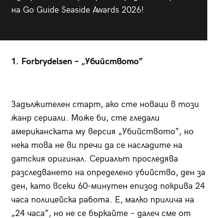
на Go Guide Seaside Awards 2026!
1. Forbrydelsen – „Убийството”
Задължителен старт, ако сте новаци в този
жанр сериали. Може би, сте гледали
американската му версия „Убийството”, но
нека това не ви пречи да се насладите на
датския оригинал. Сериалът проследява
разследването на определено убийство, ден за
ден, като всеки 60-минутен епизод покрива 24
часа полицейска работа. Е, малко прилича на
„24 часа”, но не се бъркайте – далеч сме от