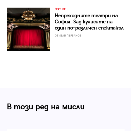
FEATURE
Непреходните театри на
София: Зад кулисите на
един по-различен спектакъл
ОТ ИВАН ПЪРВАНОВ
В този ред на мисли