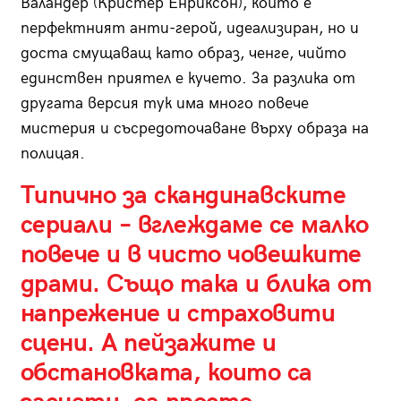
Валандер (Кристер Енриксон), който е
перфектният анти-герой, идеализиран, но и
доста смущаващ като образ, ченге, чийто
единствен приятел е кучето. За разлика от
другата версия тук има много повече
мистерия и съсредоточаване върху образа на
полицая.
Типично за скандинавските
сериали – вглеждаме се малко
повече и в чисто човешките
драми. Също така и блика от
напрежение и страховити
сцени. А пейзажите и
обстановката, които са