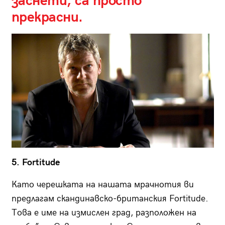
заснети, са просто
прекрасни.
5. Fortitude
Като черешката на нашата мрачнотия ви
предлагам скандинавско-британския Fortitude.
Това е име на измислен град, разположен на