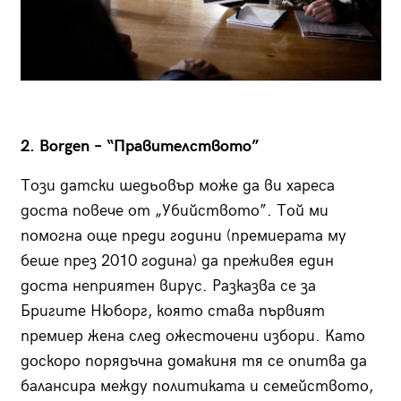
2. Borgen – “Правителството”
Този датски шедьовър може да ви хареса
доста повече от „Убийството”. Той ми
помогна още преди години (премиерата му
беше през 2010 година) да преживея един
доста неприятен вирус. Разказва се за
Бригите Нюборг, която става първият
премиер жена след ожесточени избори. Като
доскоро порядъчна домакиня тя се опитва да
балансира между политиката и семейството,