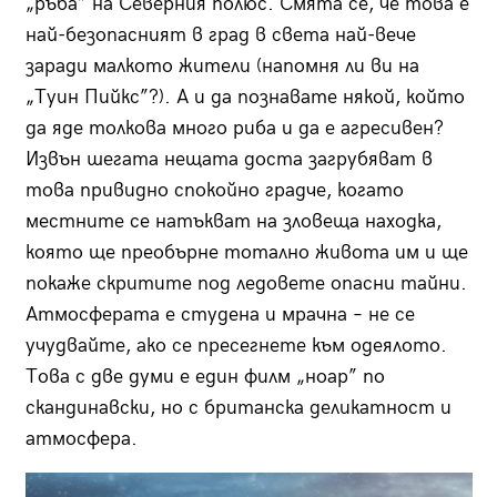
„ръба” на Северния полюс. Смята се, че това е
най-безопасният в град в света най-вече
заради малкото жители (напомня ли ви на
„Туин Пийкс”?). А и да познавате някой, който
да яде толкова много риба и да е агресивен?
Извън шегата нещата доста загрубяват в
това привидно спокойно градче, когато
местните се натъкват на зловеща находка,
която ще преобърне тотално живота им и ще
покаже скритите под ледовете опасни тайни.
Атмосферата е студена и мрачна – не се
учудвайте, ако се пресегнете към одеялото.
Това с две думи е един филм „ноар” по
скандинавски, но с британска деликатност и
атмосфера.