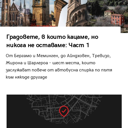
Градовете, в които кацаме, но
никога не оставаме: Част 1
От Бергамо и Меминген, до Айндховен, Тревизо,
Жирона и Шарлероа - шест места, които
заслужават повече от автобусна спирка по пътя
към някъде другаде