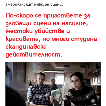
американските екшън сцени.
По-скоро се пригответе за
зловещи сцени на насилие,
жестоки убийства и
красивата, но много студена
скандинавска
действителност.