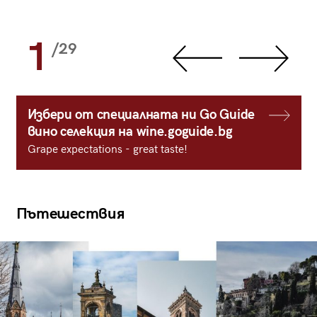
1
/29
Избери от специалната ни Go Guide
вино селекция на wine.goguide.bg
Grape expectations - great taste!
Пътешествия