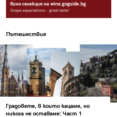
вино селекция на wine.goguide.bg
Grape expectations - great taste!
Пътешествия
Градовете, в които кацаме, но
никога не оставаме: Част 1