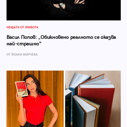
НЕЩАТА ОТ ЖИВОТА
Васил Попов: „Обикновено реалното се оказва
най-страшно“
ОТ ЙОАНА МИРЧЕВА