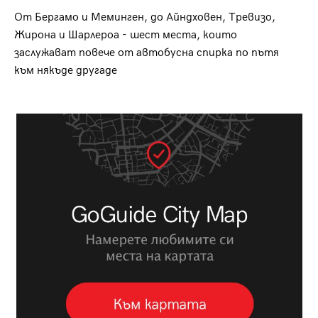
От Бергамо и Меминген, до Айндховен, Тревизо,
Жирона и Шарлероа - шест места, които
заслужават повече от автобусна спирка по пътя
към някъде другаде