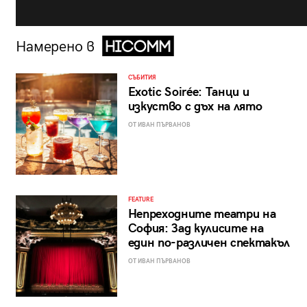
Намерено в
СЪБИТИЯ
Exotic Soirée: Танци и
изкуство с дъх на лято
ОТ ИВАН ПЪРВАНОВ
FEATURE
Непреходните театри на
София: Зад кулисите на
един по-различен спектакъл
ОТ ИВАН ПЪРВАНОВ