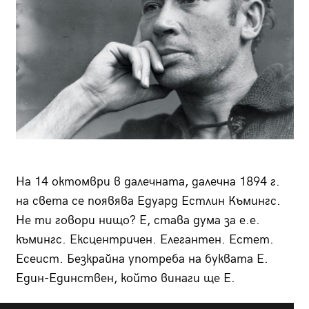
На 14 октомври в далечната, далечна 1894 г.
на света се появява Едуард Естлин Къмингс.
Не ти говори нищо? Е, става дума за е.е.
къмингс. Ексцентричен. Елегантен. Естет.
Есеист. Безкрайна употреба на буквата Е.
Един-Единствен, който винаги ще Е.