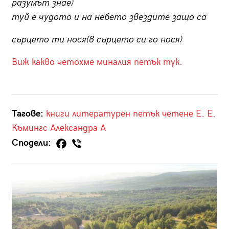
разумът знае)
туй е чудото и на небето звездите защо са
сърцето ти нося(в сърцето си го нося)
Виж какво четохме миналия петък тук.
Тагове:
книги
литературен петък
четене
Е. Е.
Къмингс
Александра А
Сподели: