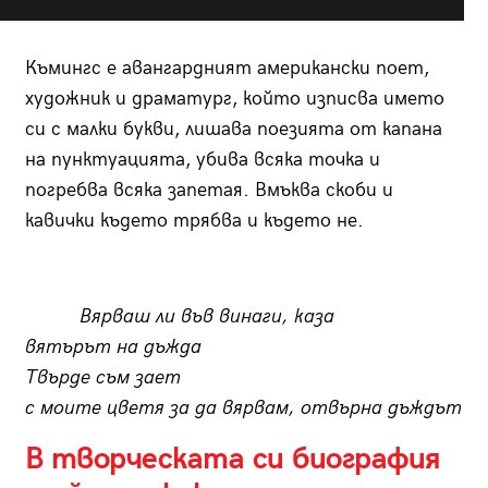
Къмингс е авангардният американски поет,
художник и драматург, който изписва името
си с малки букви, лишава поезията от капана
на пунктуацията, убива всяка точка и
погребва всяка запетая. Вмъква скоби и
кавички където трябва и където не.
Вярваш ли във винаги, каза
вятърът на дъжда
Твърде съм зает
с моите цветя за да вярвам, отвърна дъждът
В творческата си биография