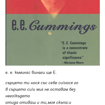
е. е. къмингс винаги ще Е.
сърцето ти нося със себе си(нося го
в сърцето си)и миг не оставам без
него(където
отида отиваш и ти,моя скъпа;и