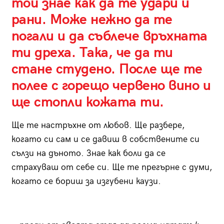
той знае как да те удари и
рани. Може нежно да те
погали и да съблече връхната
ти дреха. Така, че да ти
стане студено. После ще те
полее с горещо червено вино и
ще стопли кожата ти.
Ще те настръхне от любов. Ще разбере,
когато си сам и се давиш в собствените си
сълзи на дъното. Знае как боли да се
страхуваш от себе си. Ще те прегърне с думи,
когато се бориш за изгубени каузи.