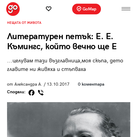
GoMap
НЕЩАТА ОТ ЖИВОТА
Литературен петък: Е. Е.
Къмингс, който вечно ще Е
...целувам тази възглавница,моя скъпа, дето
главите ни живяха и стъпваха
от Александра А. / 13.10.2017
0 коментара
Сподели: