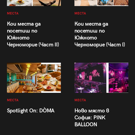
МЕСТА
МЕСТА
Кои места да
Кои места да
посетиш по
посетиш по
Южното
Южното
Черноморие (Част II)
Черноморие (Част I)
МЕСТА
МЕСТА
Spotlight On: DÒMA
Ново място в
София: PINK
BALLOON