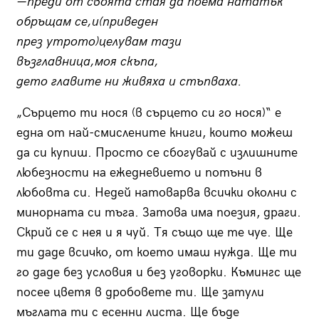
—преди от своята стая да поема нататък
обръщам се,и(приведен
през утрото)целувам тази
възглавница,моя скъпа,
дето главите ни живяха и стъпваха.
„Сърцето ти нося (в сърцето си го нося)“ е
една от най-смислените книги, които можеш
да си купиш. Просто се сбогувай с излишните
любезности на ежедневието и потъни в
любовта си. Недей натоварва всички околни с
минорната си тъга. Затова има поезия, драги.
Скрий се с нея и я чуй. Тя също ще те чуе. Ще
ти даде всичко, от което имаш нужда. Ще ти
го даде без условия и без уговорки. Къмингс ще
посее цветя в дробовете ти. Ще затули
мъглата ти с есенни листа. Ще бъде