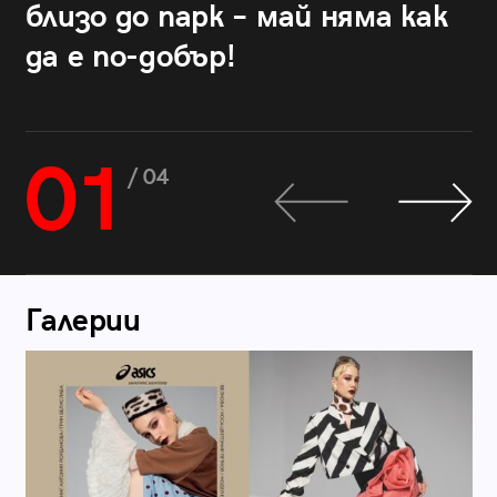
близо до парк – май няма как
да е по-добър!
01
/ 04
Галерии