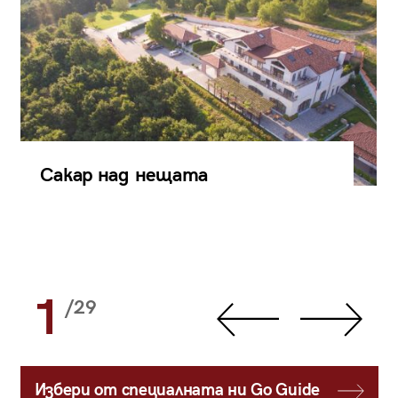
Сакар над нещата
1
/29
Избери от специалната ни Go Guide