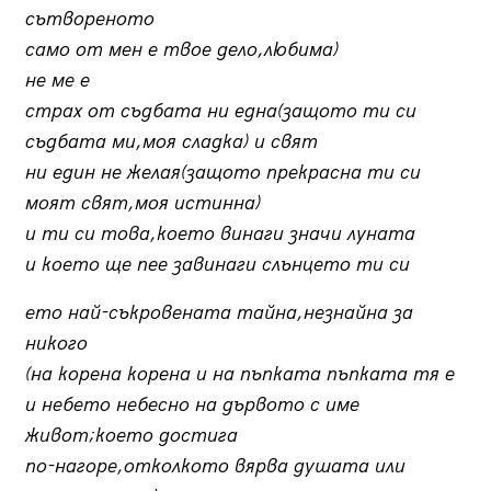
сътвореното
само от мен е твое дело,любима)
не ме е
страх от съдбата ни една(защото ти си
съдбата ми,моя сладка) и свят
ни един не желая(защото прекрасна ти си
моят свят,моя истинна)
и ти си това,което винаги значи луната
и което ще пее завинаги слънцето ти си
ето най-съкровената тайна,незнайна за
никого
(на корена корена и на пъпката пъпката тя е
и небето небесно на дървото с име
живот;което достига
по-нагоре,отколкото вярва душата или