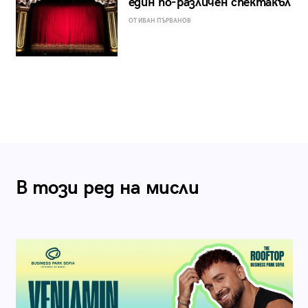
един по-различен спектакъл
ОТ ИВАН ПЪРВАНОВ
В този ред на мисли