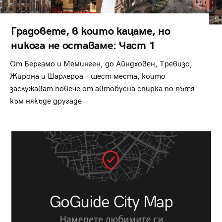
Градовете, в които кацаме, но
никога не оставаме: Част 1
От Бергамо и Меминген, до Айндховен, Тревизо,
Жирона и Шарлероа - шест места, които
заслужават повече от автобусна спирка по пътя
към някъде другаде