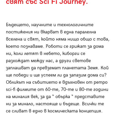
свят със Sci Fi Journey.
Бъдещето, научните и технологичните
постижения ни вкарват в една паралелна
вселена и свят, който няма нищо общо с това,
което познаваме. Роботи се грижат за дома
ни, коли летят в небето, киборги се
разхождат между нас, а други светове
заплашват да превземат планетата Земя. Кой
ще победи и ще успеем ли да запазим дома си?
Обликът на събитието е вдъхновен от ретро
sci-fi филмите от 60-те, 70-те и 80-те години
на миналия век, за да “ обърка “ представите
ни за минало, настояще и бъдеще. Всички те
се сливат в едно в космическата концепция.