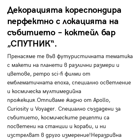
Декорацията кореспондира
перфектно с локацията на
събитието – коктейл бар
„СПУТНИК“.
Пренасяме те във футуристичната тематика
с макети на планети в различни размери и
цветове, ретро sci-fi филми от
емблематичната епоха, специално осветление
и космическа мултимедийна
прожекция.Отпиваме жадно от Apollo,
Curiosity и Voyager. Специално създадени за
събитието, космическите рецепти са
посветени на станции и кораби, и ни
изстрелват в друго измерение!Неразривна