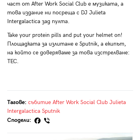
част от After Work Social Club е музиката, а
това издание ни посреща с DJ Julieta
Intergalactica зад пулта.
Take your protein pills and put your helmet on!
Площадката за излитане е Sputnik, а екипът,
на който се доверяваме за това изстрелване:
TEC.
Тагове:
събитие
After Work Social Club
Julieta
Intergalactica
Sputnik
Сподели: