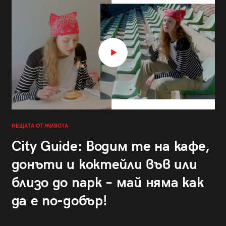
НЕЩАТА ОТ ЖИВОТА
City Guide: Водим те на кафе,
донъти и коктейли във или
близо до парк – май няма как
да е по-добър!