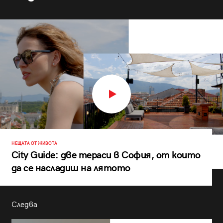
НЕЩАТА ОТ ЖИВОТА
City Guide: две тераси в София, от които
да се насладиш на лятото
Следва