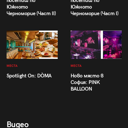
посетиш по
посетиш по
Южното
Южното
Черноморие (Част II)
Черноморие (Част I)
МЕСТА
МЕСТА
Spotlight On: DÒMA
Ново място в
София: PINK
BALLOON
Видео