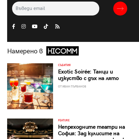
Намерено в
СЪБИТИЯ
Exotic Soirée: Танци и
изкуство с дъх на лято
ОТ ИВАН ПЪРВАНОВ
FEATURE
Непреходните театри на
София: Зад кулисите на