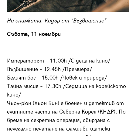
На снимката: Кадър от "Възвишение"
Събота, 11 ноември
Императорът – 11.00h /С деца на кино/
Възвишение – 12.45h /Премиера/
Белият бог – 15.00h /Човек и природа/
Тайна мисия – 17.30h /Седмица на корейското
кино/
Чьол-рюн (Хьон Бин) е военен и детектив от
елитните части на Северна Корея (КНДР). По
време на секретна операция, свързана с
нелегално печатане на фалшиви щатски