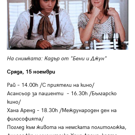
На снимката: Кадър от "Бени и Джун"
Сряда, 15 ноември
Рай – 14.00h /С приятели на кино/
Асансьор за пациенти – 16.30h /Българско
кино/
Хана Аренд – 18.30h /Международен ден на
философията/
Поглед към живота на немската политоложка,