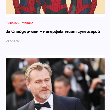
НЕЩАТА ОТ ЖИВОТА
За Спайдър-мен – неперфектният супергерой
ОТ АНДРЮ