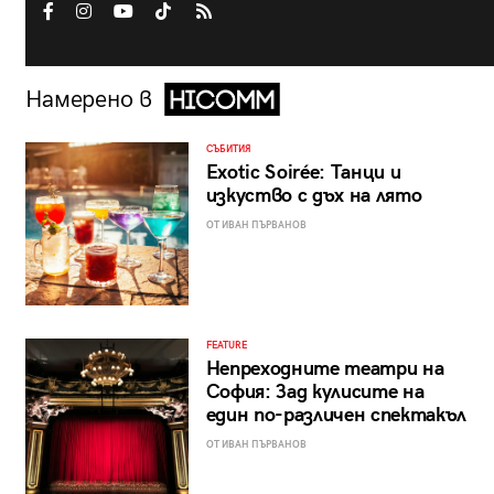
Намерено в
СЪБИТИЯ
Exotic Soirée: Танци и
изкуство с дъх на лято
ОТ ИВАН ПЪРВАНОВ
FEATURE
Непреходните театри на
София: Зад кулисите на
един по-различен спектакъл
ОТ ИВАН ПЪРВАНОВ