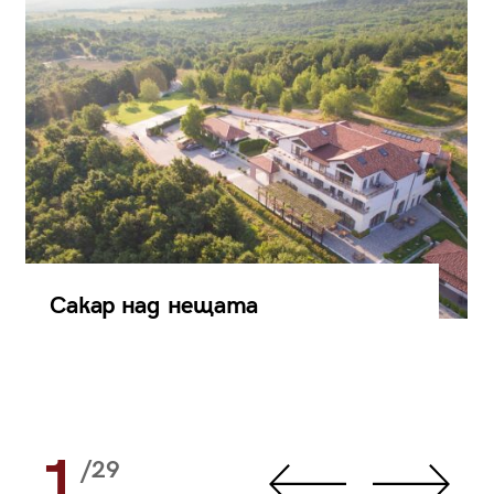
Сакар над нещата
1
/29