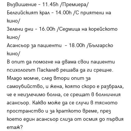
Възвишение – 11.45h /Премиера/
Белгийският крал – 14.00h /С приятели на
кино/
Зелени дни – 16.00h /Седмица на корейското
кино/
Асансьор за пациенти – 18.00h /Българско
кино/
В опит да помогне на двама свои пациенти
психологът Паскалев решава да ги срещне.
Младо момче, след втори опит за
самоубийство, и жена, която скоро е разбрала,
че е неизлечимо болна, се срещат в болничния
асансьор. Какво може да се случи в тясното
пространство и за краткото време, през
което един асансьор слиза от осмия до първия
етаж?