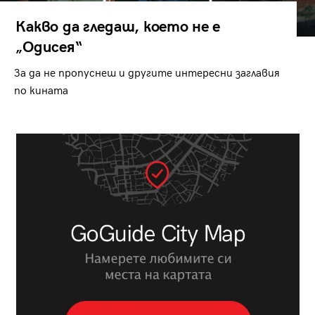
Какво да гледаш, което не е
„Одисея“
За да не пропуснеш и другите интересни заглавия
по кината