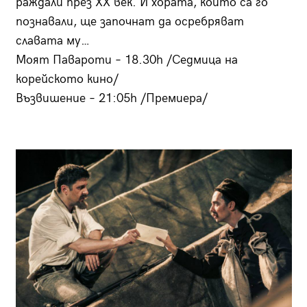
раждали през ХХ век. И хората, които са го
познавали, ще започнат да осребряват
славата му…
Моят Павароти – 18.30h /Седмица на
корейското кино/
Възвишение – 21:05h /Премиера/