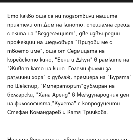
Ето какво още са ни подготвили нашите
приятели от Дом на киното: специална среща
с екипа на "Вездесъщият", две извънредни
прожекции на шедьовъра "Призови ме с
твоето име", още от Седмицата на
корейското кино, "Бени и Джун" в рамките на
"Живот като на кино. Големи филми за
различни хора" с дублаж, премиера на "Бурята"
по Шекспир, "Императорът"дублиран на
български, "Хана Аренд" в Международния ден
на философията,"Кучета" с копродуценти
Стефан Командарев и Катя Тричкова.
Ние сме впечатлени, явно когато и да решим