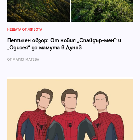
НЕЩАТА ОТ ЖИВОТА
Петъчен обзор: От новия „Спайдър-мен“ и
„Одисея“ до мамута в Дунав
ОТ МАРИЯ МАТЕВА