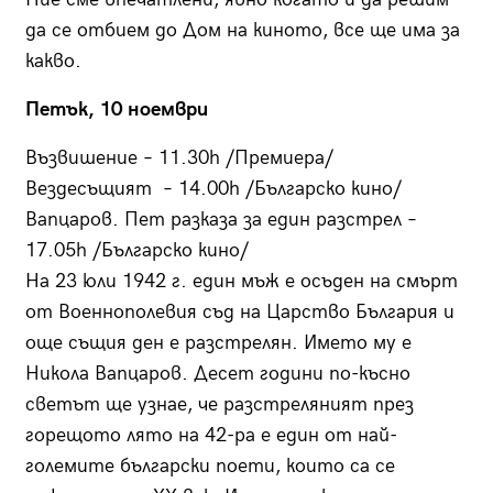
да се отбием до Дом на киното, все ще има за
какво.
Петък, 10 ноември
Възвишение – 11.30h /Премиера/
Вездесъщият – 14.00h /Българско кино/
Вапцаров. Пет разказа за един разстрел –
17.05h /Българско кино/
На 23 юли 1942 г. един мъж е осъден на смърт
от Военнополевия съд на Царство България и
още същия ден е разстрелян. Името му е
Никола Вапцаров. Десет години по-късно
светът ще узнае, че разстреляният през
горещото лято на 42-ра е един от най-
големите български поети, които са се