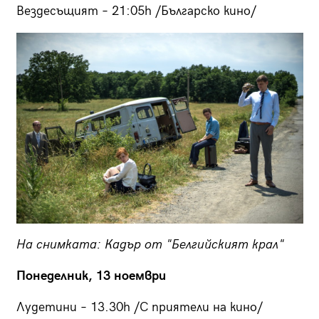
Вездесъщият – 21:05h /Българско кино/
На снимката: Кадър от "Белгийският крал"
Понеделник, 13 ноември
Лудетини – 13.30h /С приятели на кино/