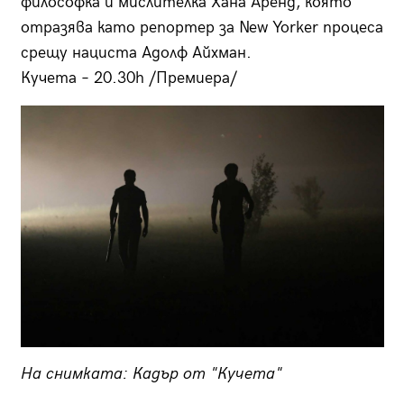
философка и мислителка Хана Аренд, която
отразява като репортер за New Yorker процеса
срещу нациста Адолф Айхман.
Кучета – 20.30h /Премиера/
На снимката: Кадър от "Кучета"