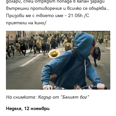
долари, спец-отрядът попада в капан заради
вътрешни противоречия и всичко се обърква…
Призови ме с твоето име – 21:05h /С
приятели на кино/
На снимката: Кадър от "Белият бог"
Неделя, 12 ноември