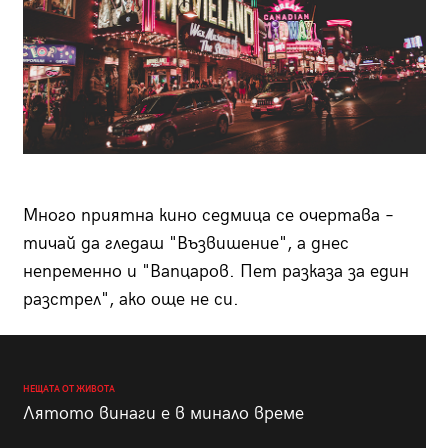
Много приятна кино седмица се очертава –
тичай да гледаш "Възвишение", а днес
непременно и "Вапцаров. Пет разказа за един
разстрел", ако още не си.
НЕЩАТА ОТ ЖИВОТА
Лятото винаги е в минало време