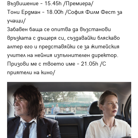
Възвишение – 15.45h /Премиера/
Тони Ердман – 18.00h /София Филм Фест за
учащи/
Забавен баща се опитва да възстанови
връзката с дъщеря си, създавайки бляскаво
алтер его и представяйки се за житейския
учител на нейния изпълнителен директор.
Призови ме с твоето име – 21.05h /С
приятели на кино/