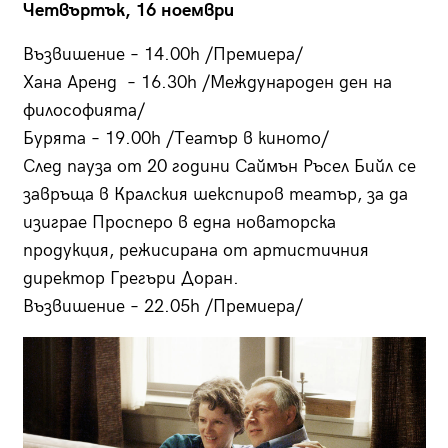
Четвъртък, 16 ноември
Възвишение – 14.00h /Премиера/
Хана Аренд – 16.30h /Международен ден на
философията/
Бурята – 19.00h /Театър в киното/
След пауза от 20 години Саймън Ръсел Бийл се
завръща в Кралския шекспиров театър, за да
изиграе Просперо в една новаторска
продукция, режисирана от артистичния
директор Грегъри Доран.
Възвишение – 22.05h /Премиера/