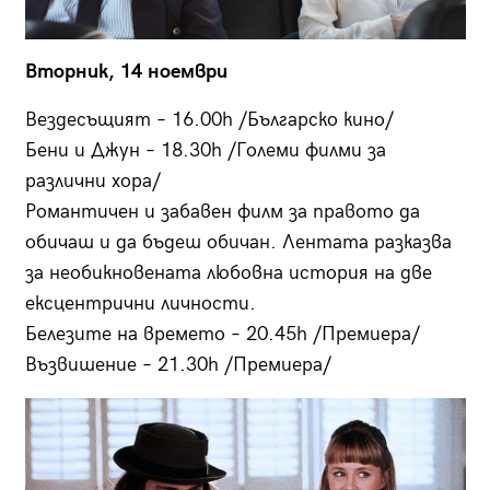
Вторник, 14 ноември
Вездесъщият – 16.00h /Българско кино/
Бени и Джун – 18.30h /Големи филми за
различни хора/
Романтичен и забавен филм за правото да
обичаш и да бъдеш обичан. Лентата разказва
за необикновената любовна история на две
ексцентрични личности.
Белезите на времето – 20.45h /Премиера/
Възвишение – 21.30h /Премиера/