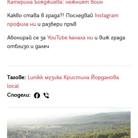
Катерина Бояджиева: нежният воин
Какво става в града?! Последвай
Instagram
профила ни
и разбери пръв
Абонирай се за
YouTube канала ни
и виж града
отблизо и далеч
Тагове:
Lunikk
музика
Кристина Йорданова
local
Сподели: