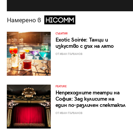
Намерено в
СЪБИТИЯ
Exotic Soirée: Танци и
изкуство с дъх на лято
ОТ ИВАН ПЪРВАНОВ
FEATURE
Непреходните театри на
София: Зад кулисите на
един по-различен спектакъл
ОТ ИВАН ПЪРВАНОВ