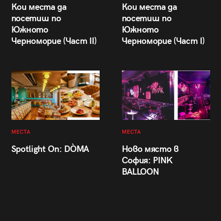
Кои места да
Кои места да
посетиш по
посетиш по
Южното
Южното
Черноморие (Част II)
Черноморие (Част I)
МЕСТА
МЕСТА
Spotlight On: DÒMA
Ново място в
София: PINK
BALLOON