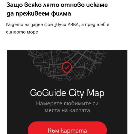
Защо всяко лято отново искаме
да преживеем филма
Където на заден фон звучи ABBA, а пред теб е
синьото море