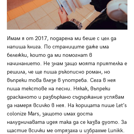
Имам я от 2017, подарена ми беше с цел да
напиша книга. По страниците даже има
бележки, които да ми помогнат в
начинанието. Не знам защо моята приятелка е
решила, че ще пиша ръкописно роман, но
въпреки това влезе в употреба. Сега в нея
пиша текстове на песни. Някак, въпреки
драсканото и разбъркано съдържание успявам
да намеря всичко в нея. На корицата пише Let’s
colonize Mars, защото имах доста
налудничавата идея така да се казва дуото. За
щастие всички ме отрязаха и избрахме Lunikk.