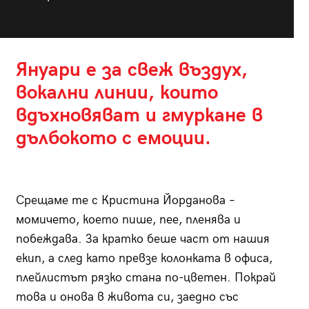
Януари е за свеж въздух,
вокални линии, които
вдъхновяват и гмуркане в
дълбокото с емоции.
Срещаме те с Кристина Йорданова –
момичето, което пише, пее, пленява и
побеждава. За кратко беше част от нашия
екип, а след като превзе колонката в офиса,
плейлистът рязко стана по-цветен. Покрай
това и онова в живота си, заедно със