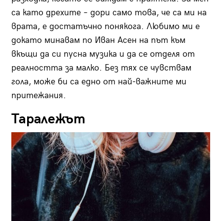
са като дрехите – дори само това, че са ми на
врата, е достатъчно понякога. Любимо ми е
докато минавам по Иван Асен на път към
вкъщи да си пусна музика и да се отделя от
реалността за малко. Без тях се чувствам
гола, може би са едно от най-важните ми
притежания.
Таралежът