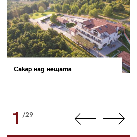
Сакар над нещата
1
/29