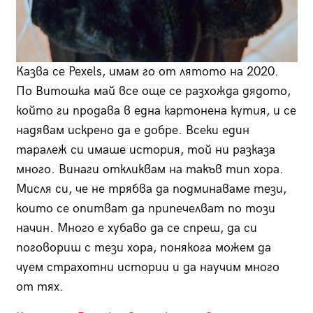
Казва се Pexels, имам го от лятото на 2020.
По Витошка май все още се разхожда дядото,
който ги продава в една картонена кутия, и се
надявам искрено да е добре. Всеки един
таралеж си имаше история, той ни разказа
много. Винаги откликвам на такъв тип хора.
Мисля си, че не трябва да подминаваме тези,
които се опитват да припечелват по този
начин. Много е хубаво да се спреш, да си
поговориш с тези хора, понякога можем да
чуем страхотни истории и да научим много
от тях.