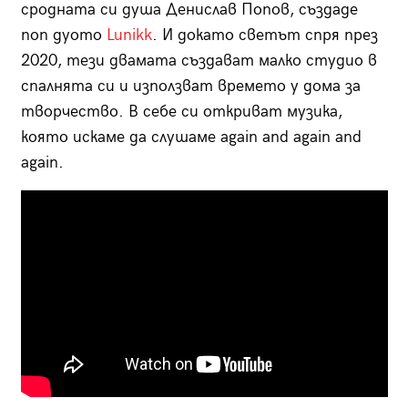
сродната си душа Денислав Попов, създаде
поп дуото
Lunikk
. И докато светът спря през
2020, тези двамата създават малко студио в
спалнята си и използват времето у дома за
творчество. В себе си откриват музика,
която искаме да слушаме again and again and
again.