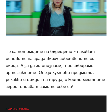
Те са потомците на бъдещето – наливат
основите на града върху собствените си
сърца. А за да ги опознаем, ние събираме
артефактите. Онези култови предмети,
реликви и оръдия на труда, с които местните
герои описват самите себе си!
НЕЩАТА ОТ ЖИВОТА