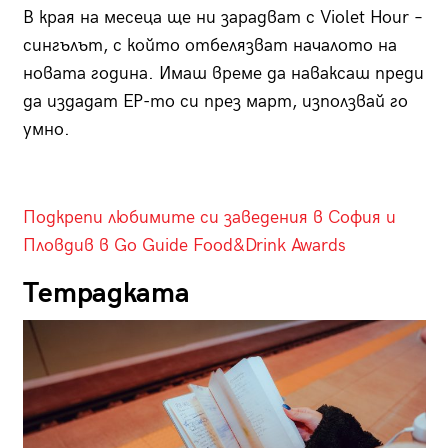
В края на месеца ще ни зарадват с Violet Hour –
сингълът, с който отбелязват началото на
новата година. Имаш време да наваксаш преди
да издадат EP-то си през март, използвай го
умно.
Подкрепи любимите си заведения в София и
Пловдив в Go Guide Food&Drink Awards
Тетрадката