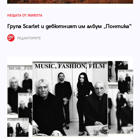
НЕЩАТА ОТ ЖИВОТА
Група Scarlet и дебютният им албум „Понтика“
РЕДАКТОРИТЕ