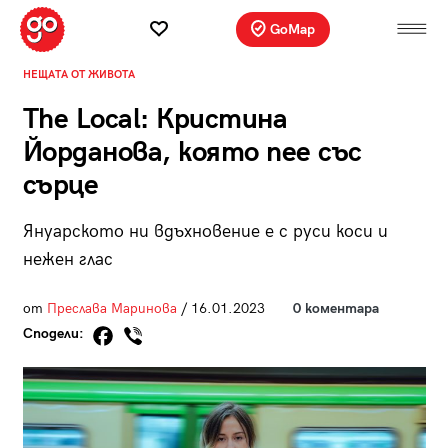
GoMap
НЕЩАТА ОТ ЖИВОТА
The Local: Кристина
Йорданова, която пее със
сърце
Януарското ни вдъхновение е с руси коси и
нежен глас
от
Преслава Маринова
/ 16.01.2023
0 коментара
Сподели: