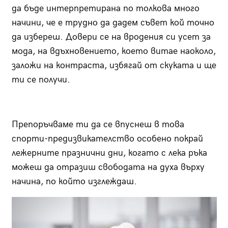
да бъде интерпретирана по толкова много
начини, че е трудно да дадем съвет кой точно
да избереш. Довери се на вродения си усет за
мода, на вдъхновението, което витае наоколо,
заложи на контраста, избягай от скуката и ще
ти се получи.
Препоръчваме ти да се впуснеш в това
спорти-предизвикателство особено покрай
лежерните празнични дни, когато с лека ръка
можеш да отразиш свободата на духа върху
начина, по който изглеждаш.