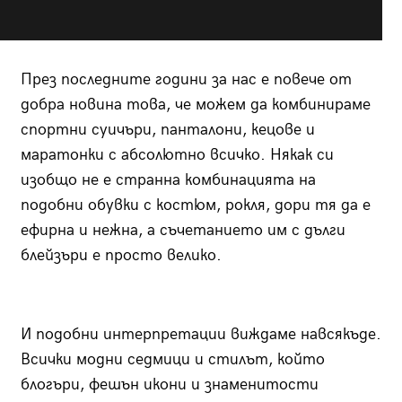
През последните години за нас е повече от
добра новина това, че можем да комбинираме
спортни суичъри, панталони, кецове и
маратонки с абсолютно всичко. Някак си
изобщо не е странна комбинацията на
подобни обувки с костюм, рокля, дори тя да е
ефирна и нежна, а съчетанието им с дълги
блейзъри е просто велико.
И подобни интерпретации виждаме навсякъде.
Всички модни седмици и стилът, който
блогъри, фешън икони и знаменитости