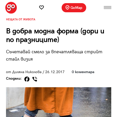
GoMap
НЕЩАТА ОТ ЖИВОТА
В добра модна форма (дори и
по празниците)
Съчетавай смело за впечатляваща стрийт
стайл визия
от Диляна Николова / 26.12.2017
0 коментара
Сподели: