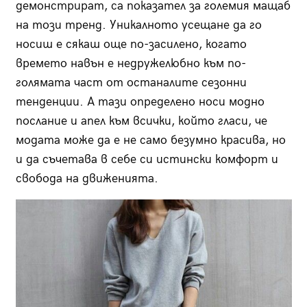
демонстрират, са показател за големия мащаб
на този тренд. Уникалното усещане да го
носиш е сякаш още по-засилено, когато
времето навън е недружелюбно към по-
голямата част от останалите сезонни
тенденции. А тази определено носи модно
послание и апел към всички, който гласи, че
модата може да е не само безумно красива, но
и да съчетава в себе си истински комфорт и
свобода на движенията.