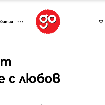
ъбития
от
 с любов
к
Tender is the Wine – Какво
чаша
се пие на Лазурния бряг