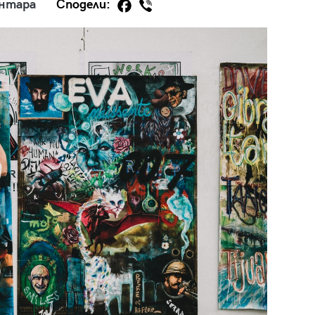
ентара
Сподели:
29
/29