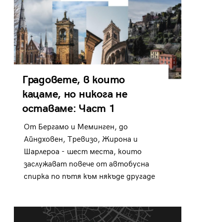
Градовете, в които
кацаме, но никога не
оставаме: Част 1
От Бергамо и Меминген, до
Айндховен, Тревизо, Жирона и
Шарлероа - шест места, които
заслужават повече от автобусна
спирка по пътя към някъде другаде