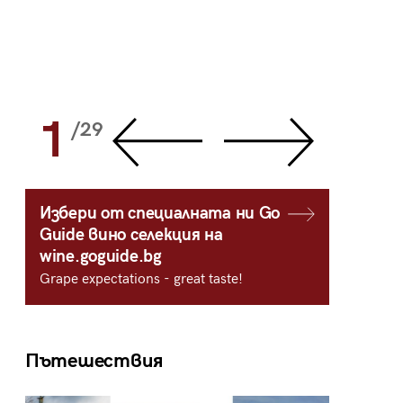
1
2
/29
/
Избери от специалната ни Go
Guide вино селекция на
wine.goguide.bg
Grape expectations - great taste!
Пътешествия