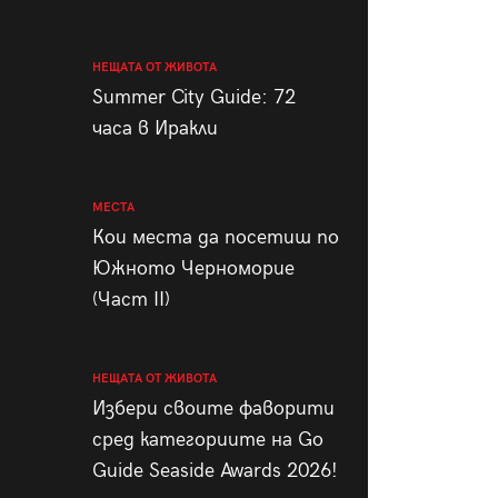
НЕЩАТА ОТ ЖИВОТА
Summer City Guide: 72
часа в Иракли
МЕСТА
Кои места да посетиш по
Южното Черноморие
(Част II)
НЕЩАТА ОТ ЖИВОТА
Избери своите фаворити
сред категориите на Go
Guide Seaside Awards 2026!