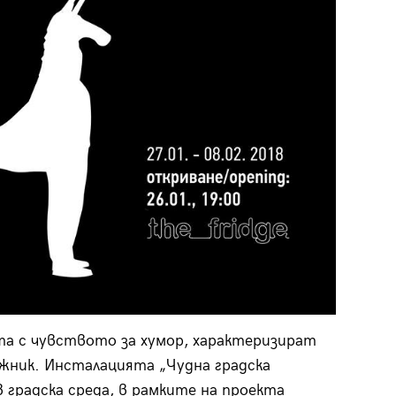
а с чувството за хумор, характеризират
жник. Инсталацията „Чудна градска
 градска среда, в рамките на проекта