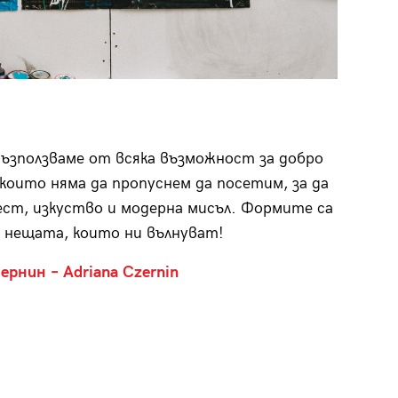
възползваме от всяка възможност за добро
които няма да пропуснем да посетим, за да
ест, изкуство и модерна мисъл. Формите са
м нещата, които ни вълнуват!
Чернин
–
Adriana Czernin