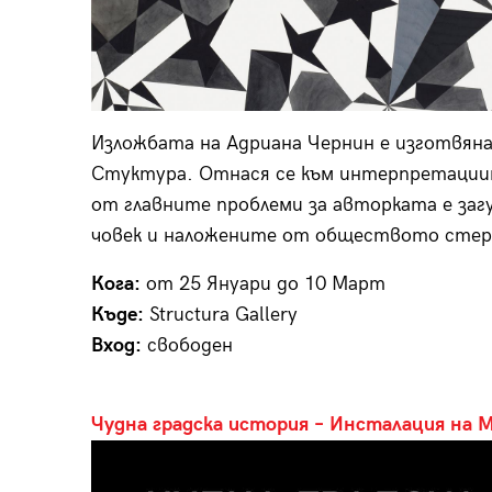
Изложбата на Адриана Чернин е изготвяна
Стуктура. Отнася се към интерпретации
от главните проблеми за авторката е заг
човек и наложените от обществото сте
Кога:
от 25 Януари до 10 Март
Къде:
Structura Gallery
Вход:
свободен
Чудна градска история – Инсталация на 