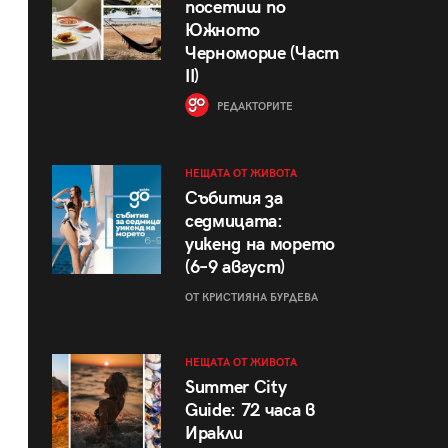
посетиш по
Южното
Черноморие (Част
II)
РЕДАКТОРИТЕ
НЕЩАТА ОТ ЖИВОТА
Събития за
седмицата:
уикенд на морето
(6–9 август)
ОТ КРИСТИЯНА БУРДЕВА
НЕЩАТА ОТ ЖИВОТА
Summer City
Guide: 72 часа в
Иракли