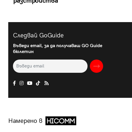
разстройства
Следвай GoGuide
Въведи email, за да получаваш GO Guide
бюлетин
Намерено в