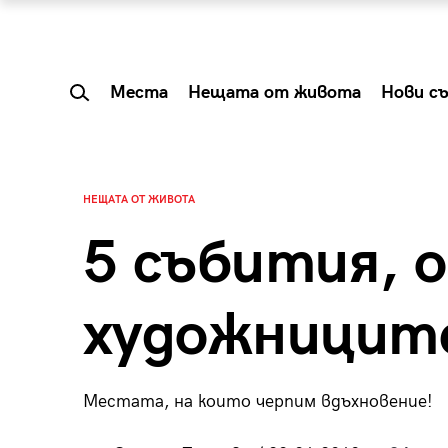
Места
Нещата от живота
Нови с
НЕЩАТА ОТ ЖИВОТА
5 събития, 
художниците
Местата, на които черпим вдъхновение!
 Shareable:
Summer Prelude: ка
лги вечери и
започва лятото в 