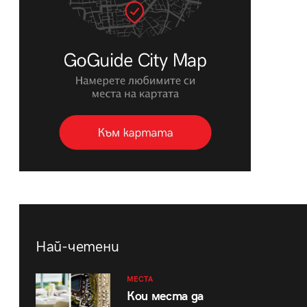
Най-четени
МЕСТА
Кои места да