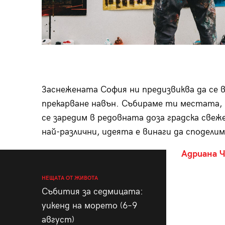
Заснежената София ни предизвиква да се 
прекарване навън. Събираме ти местата, 
се заредим в редовната доза градска свеж
най-различни, идеята е винаги да сподели
Адриана 
НЕЩАТА ОТ ЖИВОТА
Събития за седмицата:
уикенд на морето (6–9
август)