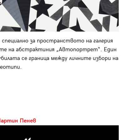
 специално за пространството на галерия
те на абстрактиния „Автопортрет“. Един
убилата се граница между личните избори на
реотипи.
Мартин Пенев