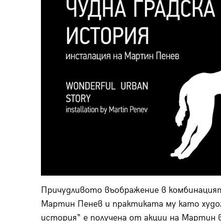
Причудливото въображение в комбинацият
Мартин Пенев и практиката му като худо
история“ е получена от акции на Мартин в