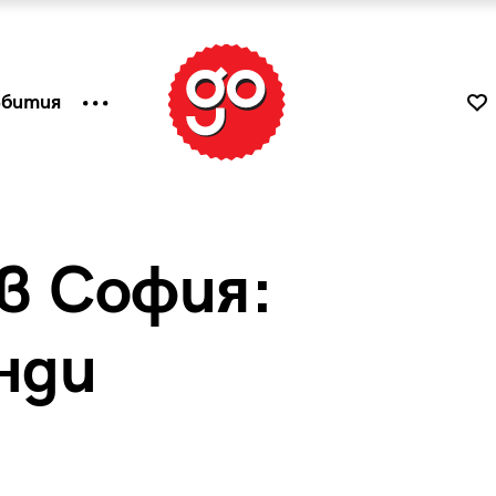
ъбития
в София:
нди
к
Tender is the Wine – Какво
чаша
се пие на Лазурния бряг