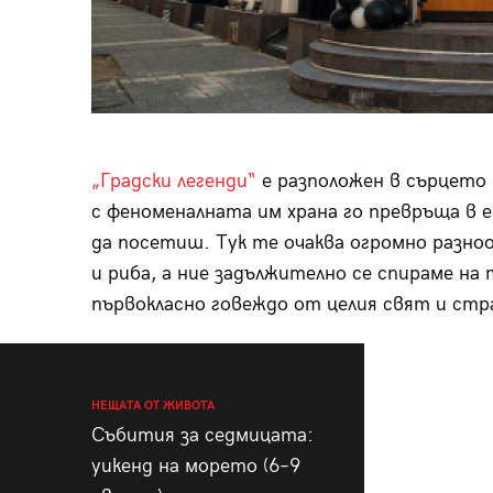
„Градски легенди“
е разположен в сърцето 
с феноменалната им храна го превръща в 
да посетиш. Тук те очаква огромно разно
и риба, а ние задължително се спираме на
първокласно говеждо от целия свят и стр
НЕЩАТА ОТ ЖИВОТА
Събития за седмицата:
уикенд на морето (6–9