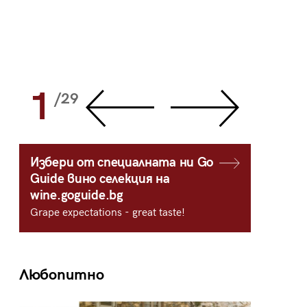
1
2
/29
/
Избери от специалната ни Go
Guide вино селекция на
wine.goguide.bg
Grape expectations - great taste!
Любопитно