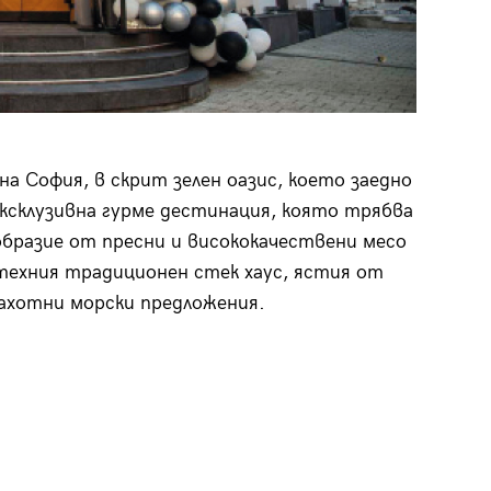
на София, в скрит зелен оазис, което заедно
ексклузивна гурме дестинация, която трябва
образие от пресни и висококачествени месо
 техния традиционен стек хаус, ястия от
ахотни морски предложения.