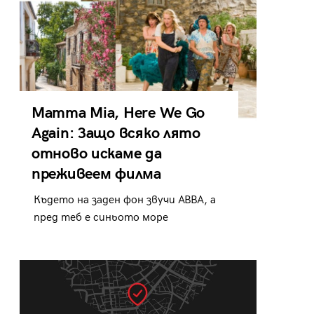
Mamma Mia, Here We Go
Again: Защо всяко лято
отново искаме да
преживеем филма
Където на заден фон звучи ABBA, а
пред теб е синьото море