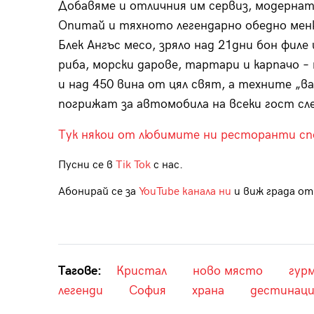
Добавяме и отличния им сервиз, модерна
Опитай и тяхното легендарно обедно меню
Блек Ангъс месо, зряло над 21дни бон филе
риба, морски дарове, тартари и карпачо 
и над 450 вина от цял свят, а техните „в
погрижат за автомобила на всеки гост сле
Тук някои от любимите ни ресторанти с
Пусни се в
Tik Tok
с нас.
Абонирай се за
YouTube канала ни
и виж града отб
Тагове:
Кристал
ново място
гур
легенди
София
храна
дестинаци