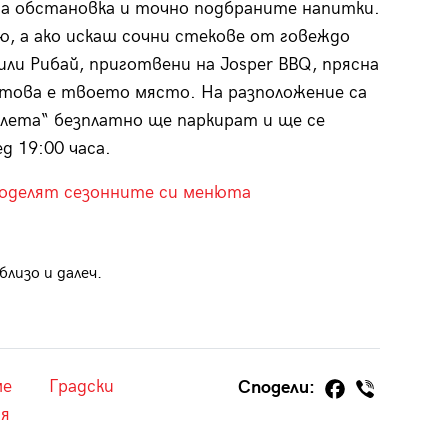
та обстановка и точно подбраните напитки.
, а ако искаш сочни стекове от говеждо
 или Рибай, приготвени на Josper BBQ, прясна
– това е твоето място. На разположение са
алета“ безплатно ще паркират и ще се
д 19:00 часа.
поделят сезонните си менюта
лизо и далеч.
ме
Градски
Сподели:
я