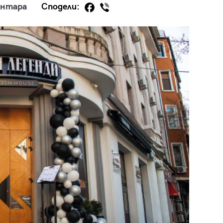
ентара
Сподели:
29
/29