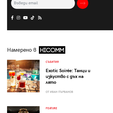
Намерено в
СЪБИТИЯ
Exotic Soirée: Танци и
изкуство с дъх на
лято
ОТ ИВАН ПЪРВАНОВ
FEATURE