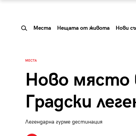
Места
Нещата от живота
Нови с
МЕСТА
Ново място 
Градски леге
Легендарна гурме дестинация
 Shareable:
Summer Prelude: ка
лги вечери и
започва лятото в 