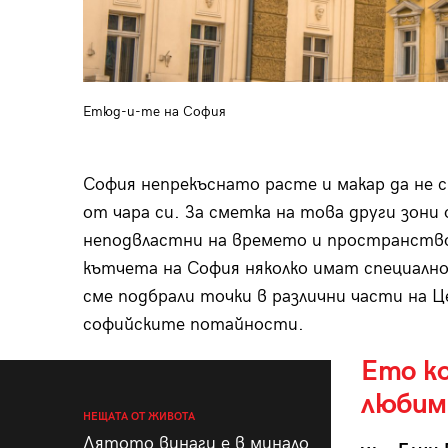
Етюд-и-те на София
София непрекъснато расте и макар да не с
от чара си. За сметка на това други зони
неподвластни на времето и пространств
кътчета на София няколко имат специалн
сме подбрали точки в различни части на Ц
софийските потайности.
Ето ко
любим
НЕЩАТА ОТ ЖИВОТА
Лятото винаги е в минало