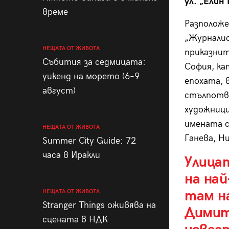
ул. „Елин
време
Разположе
„Журналис
НЕЩАТА ОТ ЖИВОТА
приказнит
Събития за седмицата:
София, ка
уикенд на морето (6–9
епохата, 
август)
стълпотв
художници
имената с
НЕЩАТА ОТ ЖИВОТА
Ганева, Н
Summer City Guide: 72
часа в Иракли
Улица
на най
там н
НЕЩАТА ОТ ЖИВОТА
Stranger Things оживява на
Димит
сцената в НДК