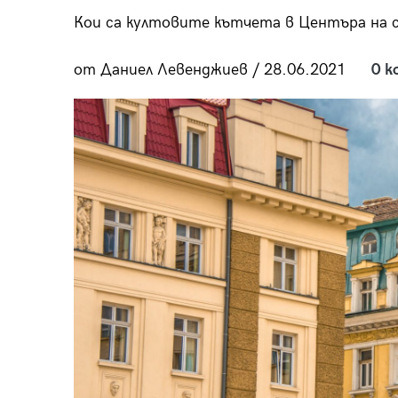
пания
Кои са култовите кътчета в Центъра на
от Даниел Левенджиев / 28.06.2021
0 к
28
/29