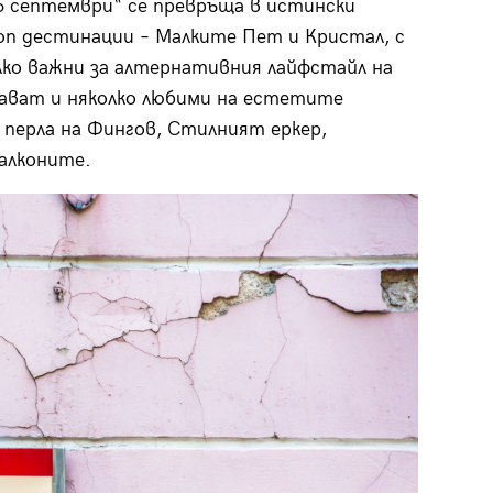
„6 септември“ се превръща в истински
оп дестинации – Малките Пет и Кристал, с
лко важни за алтернативния лайфстайл на
щават и няколко любими на естетите
перла на Фингов, Стилният еркер,
алконите.