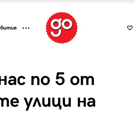
ъбития
 нас по 5 от
те улици на
к
Tender is the Wine – Какво
чаша
се пие на Лазурния бряг