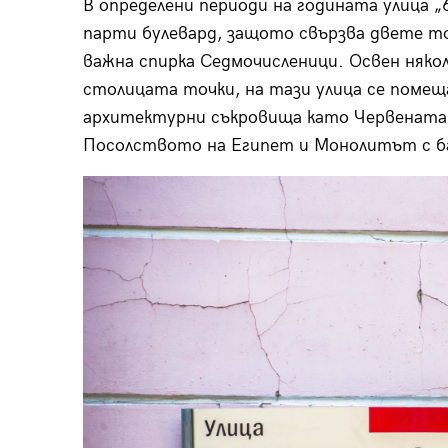
В определени периоди на годината улица 
парти булевард, защото свързва двете т
важна спирка Седмочисленици. Освен няко
столицата точки, на тази улица се поме
архитектурни съкровища като Червената 
Посолството на Египет и Монолитът с б