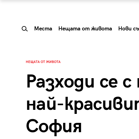
Места
Нещата от живота
Нови с
НЕЩАТА ОТ ЖИВОТА
Разходи се с
най-красиви
София
 Shareable:
Summer Prelude: ка
лги вечери и
започва лятото в 