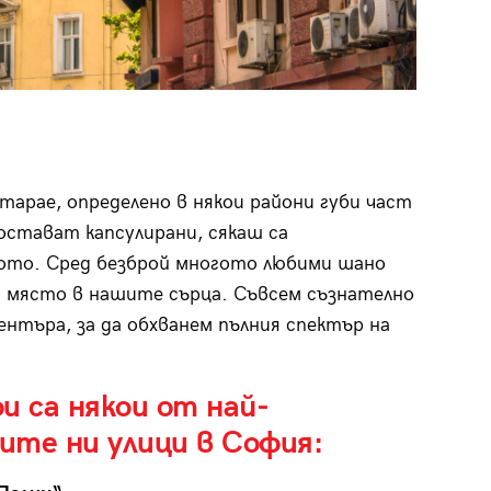
тарае, определено в някои райони губи част
 остават капсулирани, сякаш са
ото. Сред безброй многото любими шано
о място в нашите сърца. Съвсем съзнателно
ентъра, за да обхванем пълния спектър на
и са някои от най-
ите ни улици в София: