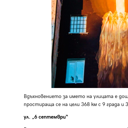
Вдъхновението за името на улицата е дошл
простираща се на цели 368 км с 9 града и 
ул. „6 септември
“