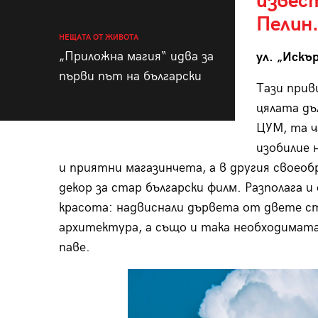
извест
Пелин.
НЕЩАТА ОТ ЖИВОТА
„Приложна магия“ идва за
ул. „Искъ
първи път на български
Тази прив
цялата дъ
ЦУМ, та ч
изобилие 
и приятни магазинчета, а в другия своеоб
декор за стар български филм. Разполага 
красота: надвиснали дървета от двете ст
архитектура, а също и така необходимата
паве.