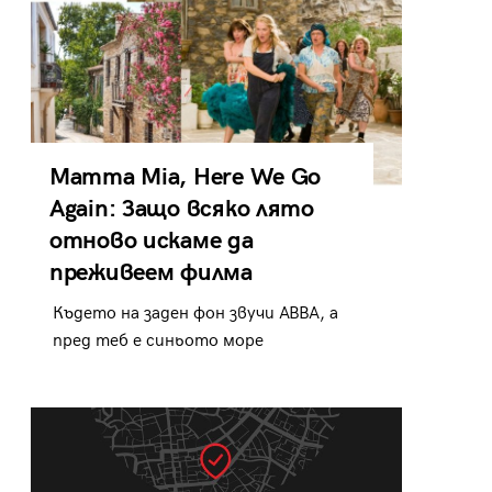
Mamma Mia, Here We Go
Again: Защо всяко лято
отново искаме да
преживеем филма
Където на заден фон звучи ABBA, а
пред теб е синьото море