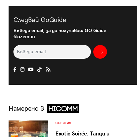
Следвай GoGuide
Въведи email, за да получаваш GO Guide
бюлетин
Намерено в
СЪБИТИЯ
Exotic Soirée: Танци и