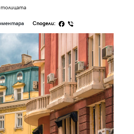
 столицата
оментара
Сподели:
29
/29