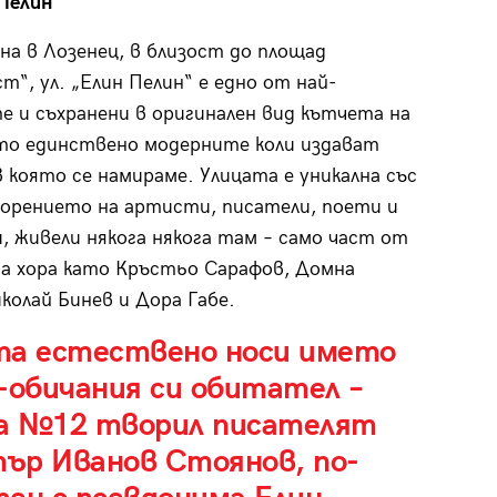
 Пелин
“
на в Лозенец, в близост до площад
т“, ул. „Елин Пелин“ е едно от най-
е и съхранени в оригинален вид кътчета на
то единствено модерните коли издават
в която се намираме. Улицата е уникална със
орението на артисти, писатели, поети и
, живели някога някога там – само част от
а хора като Кръстьо Сарафов, Домна
иколай Бинев и Дора Габе.
та естествено носи името
-обичания си обитател –
а №12 творил писателят
ър Иванов Стоянов, по-