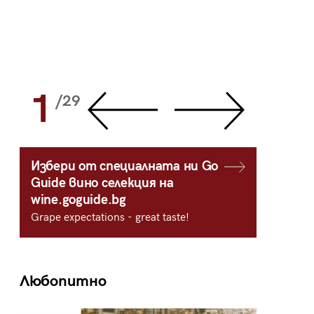
1
2
/29
/
Избери от специалната ни Go
Guide вино селекция на
wine.goguide.bg
Grape expectations - great taste!
Любопитно