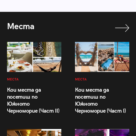
Места
МЕСТА
МЕСТА
Кои места да
Кои места да
посетиш по
посетиш по
Южното
Южното
Черноморие (Част II)
Черноморие (Част I)