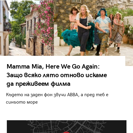
Mamma Mia, Here We Go Again:
Защо всяко лято отново искаме
да преживеем филма
Където на заден фон звучи ABBA, а пред теб е
синьото море