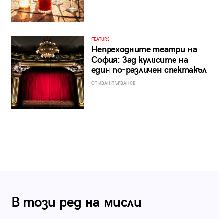
FEATURE
Непреходните театри на
София: Зад кулисите на
един по-различен спектакъл
ОТ ИВАН ПЪРВАНОВ
В този ред на мисли