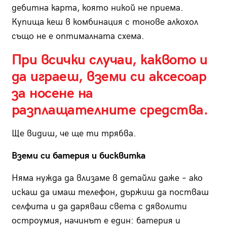
дебитна карта, която никой не приема.
Купища кеш в комбинация с тонове алкохол
също не е оптималната схема.
При всички случаи, каквото и
да играеш, вземи си аксесоар
за носене на
разплащателните средства.
Ще видиш, че ще ти трябва.
Вземи си батерия и бисквитка
Няма нужда да влизаме в детайли даже – ако
искаш да имаш телефон, държиш да постваш
селфита и да даряваш света с дяволити
остроумия, начинът е един: батерия и