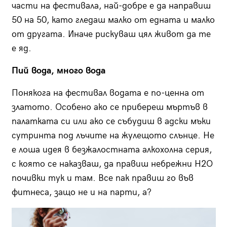
части на фестивала, най-добре е да направиш
50 на 50, като гледаш малко от едната и малко
от другата. Иначе рискуваш цял живот да те
е яд.
Пий вода, много вода
Понякога на фестивал водата е по-ценна от
златото. Особено ако се прибереш мъртъв в
палатката си или ако се събудиш в адски мъки
сутринта под лъчите на жулещото слънце. Не
е лоша идея в безжалостната алкохолна серия,
с която се наказваш, да правиш небрежни H2O
почивки тук и там. Все пак правиш го във
фитнеса, защо не и на парти, а?