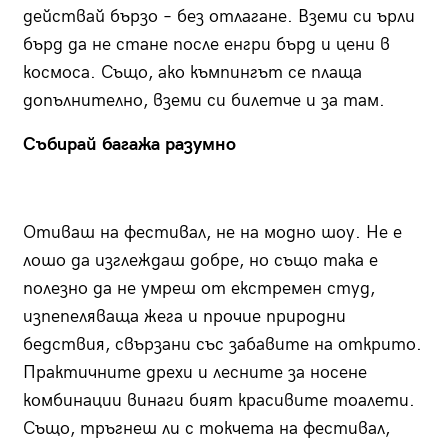
действай бързо – без отлагане. Вземи си ърли
бърд да не стане после енгри бърд и цени в
космоса. Също, ако къмпингът се плаща
допълнително, вземи си билетче и за там.
Събирай багажа разумно
Отиваш на фестивал, не на модно шоу. Не е
лошо да изглеждаш добре, но също така е
полезно да не умреш от екстремен студ,
изпепеляваща жега и прочие природни
бедствия, свързани със забавите на открито.
Практичните дрехи и лесните за носене
комбинации винаги бият красивите тоалети.
Също, тръгнеш ли с токчета на фестивал,