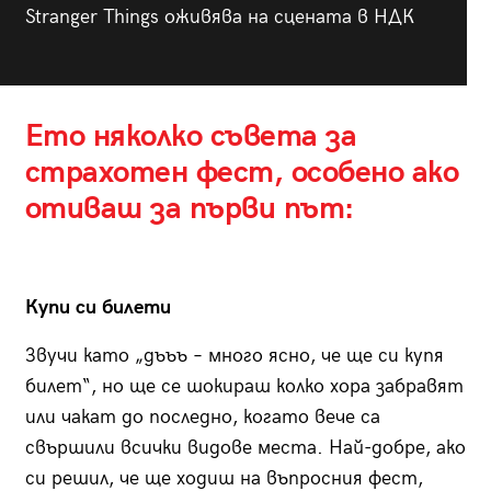
Stranger Things оживява на сцената в НДК
Ето няколко съвета за
страхотен фест, особено ако
отиваш за първи път:
Купи си билети
Звучи като „дъъъ – много ясно, че ще си купя
билет“, но ще се шокираш колко хора забравят
или чакат до последно, когато вече са
свършили всички видове места. Най-добре, ако
си решил, че ще ходиш на въпросния фест,