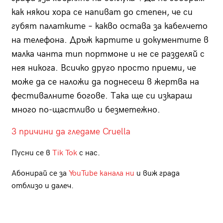
как някои хора се напиват до степен, че си
губят палатките – какво остава за кабелчето
на телефона. Дръж картите и документите в
малка чанта тип портмоне и не се разделяй с
нея никога. Всичко друго просто приеми, че
може да се наложи да поднесеш в жертва на
фестивалните богове. Така ще си изкараш
много по-щастливо и безметежно.
3 причини да гледаме Cruella
Пусни се в
Tik Tok
с нас.
Абонирай се за
YouTube канала ни
и виж града
отблизо и далеч.