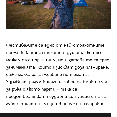
Фестивалите са едно от най-страхотните
преживявания за тялото и душата, които
можем да си причиним, но и затова те са сред
заниманията, които изискват доза планиране,
даже малко разсъждаване по темата.
Здравият разум винаги е добре да върви ръка
за ръка с якото парти – така се
предотвратяват неудобни ситуации и не се
губят приятни емоции в ненужни разправии.