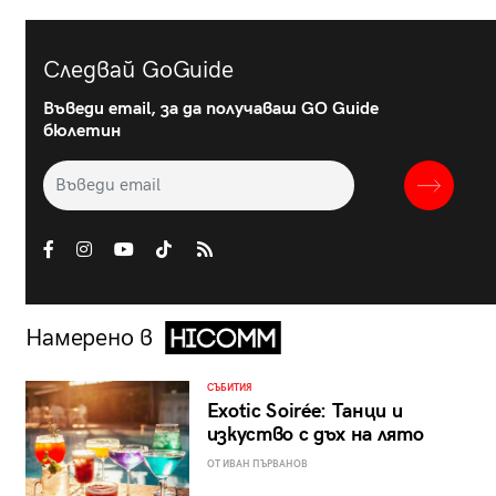
Следвай GoGuide
Въведи email, за да получаваш GO Guide
бюлетин
Намерено в
СЪБИТИЯ
Exotic Soirée: Танци и
изкуство с дъх на лято
ОТ ИВАН ПЪРВАНОВ