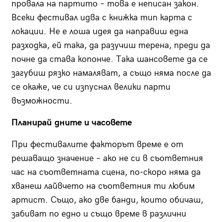
провала на партито – това е неписан закон.
Всеки фестивал идва с книжка тип карта с
локации. Не е лоша идея да направиш една
разходка, ей така, да разучиш терена, преди да
почне да става копонче. Така шансовете да се
загубиш рязко намаляват, а също няма после да
се окаже, че си изпуснал велики парти
възможности.
Планирай дните и часовете
При фестивалите факторът време е от
решаващо значение – ако не си в съответния
час на съответната сцена, по-скоро няма да
хванеш лайвчето на съответния ти любим
артист. Също, ако две банди, които обичаш,
забиват по едно и също време в различни