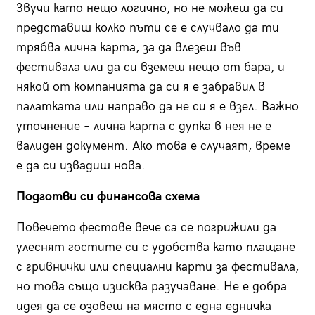
Звучи като нещо логично, но не можеш да си
представиш колко пъти се е случвало да ти
трябва лична карта, за да влезеш във
фестивала или да си вземеш нещо от бара, и
някой от компанията да си я е забравил в
палатката или направо да не си я е взел. Важно
уточнение – лична карта с дупка в нея не е
валиден документ. Ако това е случаят, време
е да си извадиш нова.
Подготви си финансова схема
Повечето фестове вече са се погрижили да
улеснят гостите си с удобства като плащане
с гривнички или специални карти за фестивала,
но това също изисква разучаване. Не е добра
идея да се озовеш на място с една едничка