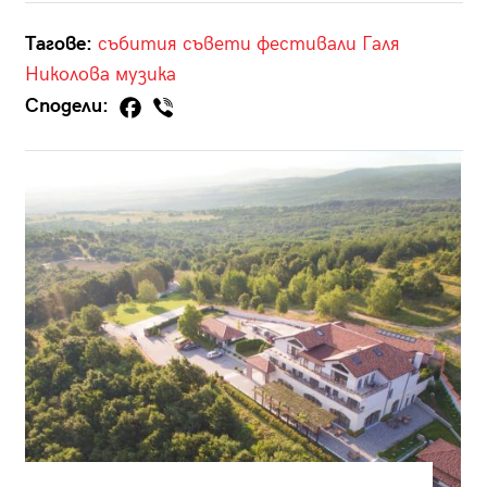
Тагове:
събития
съвети
фестивали
Галя
Николова
музика
Сподели: