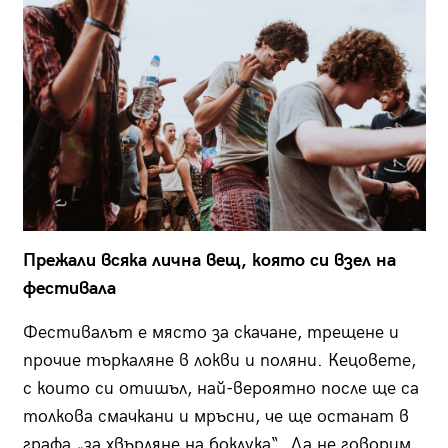
Прежали всяка лична вещ, която си взел на
фестивала
Фестивалът е място за скачане, трещене и
прочие търкаляне в локви и поляни. Кецовете,
с които си отишъл, най-вероятно после ще са
толкова смачкани и мръсни, че ще останат в
графа „за хвърляне на боклука“. Да не говорим