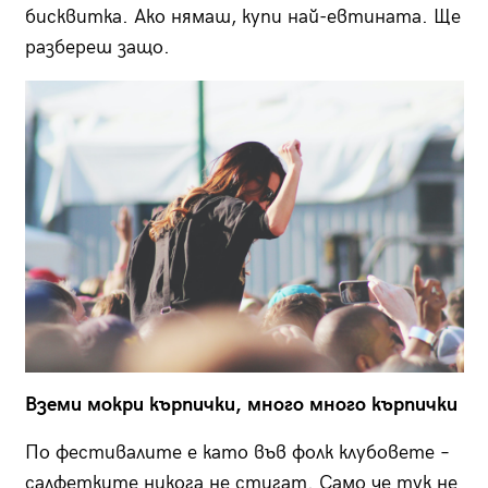
бисквитка. Ако нямаш, купи най-евтината. Ще
разбереш защо.
Вземи мокри кърпички, много много кърпички
По фестивалите е като във фолк клубовете –
салфетките никога не стигат. Само че тук не