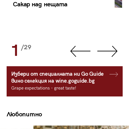
Сакар над нещата
1
/29
Избери от специалната ни Go Guide
вино селекция на wine.goguide.bg
Grape expectations - great taste!
Любопитно