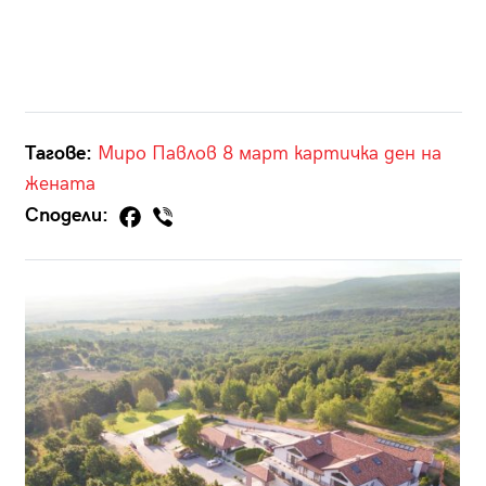
Тагове:
Миро Павлов
8 март
картичка
ден на
жената
Сподели: