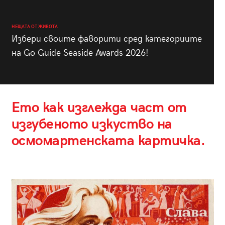
НЕЩАТА ОТ ЖИВОТА
Избери своите фаворити сред категориите
на Go Guide Seaside Awards 2026!
Ето как изглежда част от
изгубеното изкуство на
осмомартенската картичка.