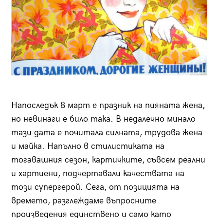
Напоследък 8 март е празник на пияната жена,
но невинаги е било така. В недалечно минало
тази дата е почитала силната, трудова жена
и майка. Напълно в стилистиката на
тогавашния сезон, картичките, съвсем реални
и хартиени, подчертавали качествата на
този супергерой. Сега, от позицията на
времето, разглеждаме въпросните
произведения единствено и само като