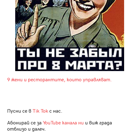
9 жени и ресторантите, които управляват.
Пусни се в
Tik Tok
с нас.
Абонирай се за
YouTube канала ни
и виж града
отблизо и далеч.