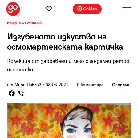
GoMap
НЕЩАТА ОТ ЖИВОТА
Изгубеното изкуство на
осмомартенската картичка
Колекция от забравени и леко скандални ретро
честитки
от Миро Павлов / 08.03.2021
0 коментара
Сподели: