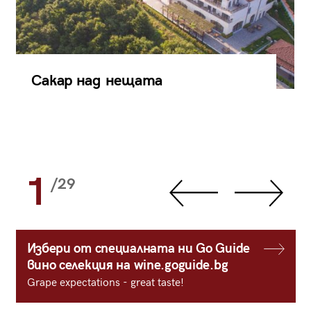
Сакар над нещата
1
/29
Избери от специалната ни Go Guide
вино селекция на wine.goguide.bg
Grape expectations - great taste!