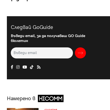
Следвай GoGuide
Въведи email, за да получаваш GO Guide
бюлетин
Намерено в