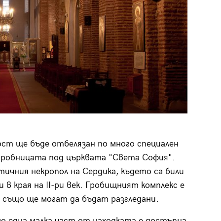
ост ще бъде отбелязан по много специален
гробницата под църквата "Света София".
ичния некропол на Сердика, където са били
в края на II-ри век. Гробищният комплекс е
 също ще могат да бъдат разгледани.
мо една малка част от находката е достъпна