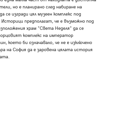
тели, но е планирано след набиране на
да се изгради цял музеен комплекс под
 Историци предполагат, че е възможно под
азположения храм "Света Неделя" да се
орцовият комплекс на император
н, което би означавало, че не е изключено
ра на София да е заровена цялата история
ата.