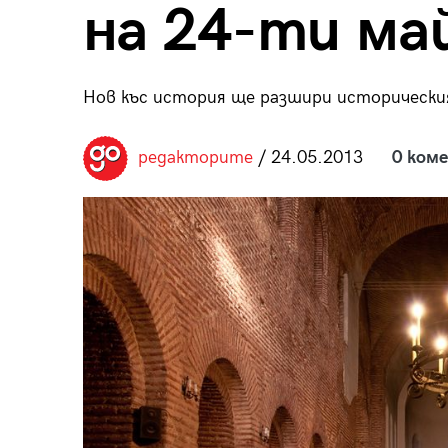
на 24-ти ма
пания
Нов къс история ще разшири исторически
28
/29
редакторите
/ 24.05.2013
0 ком