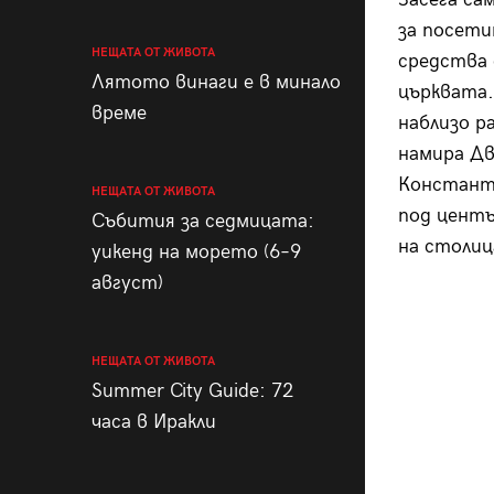
за посети
НЕЩАТА ОТ ЖИВОТА
средства 
Лятото винаги е в минало
църквата.
време
наблизо р
намира Дв
Константи
НЕЩАТА ОТ ЖИВОТА
под центъ
Събития за седмицата:
на столиц
уикенд на морето (6–9
август)
НЕЩАТА ОТ ЖИВОТА
Summer City Guide: 72
часа в Иракли