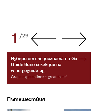
1
2
/29
/
Избери от специалната ни Go
Guide вино селекция на
wine.goguide.bg
Grape expectations - great taste!
Пътешествия