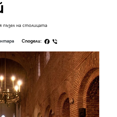
й
я пъзел на столицата
29
/29
ентара
Сподели: