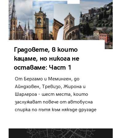
Градовете, в които
кацаме, но никога не
оставаме: Част 1
От Бергамо и Меминген, до
Айндховен, Тревизо, Жирона и
Шарлероа - шест места, които
заслужават повече от автобусна
спирка по пътя към някъде другаде