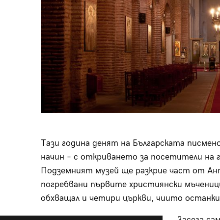
Тази година денят на Българската писмен
начин – с откриването за посетители на 
Подземният музей ще разкрие част от Ант
погребвани първите християнски мъченици 
обхващал и четири църкви, чиито останки
Засега са