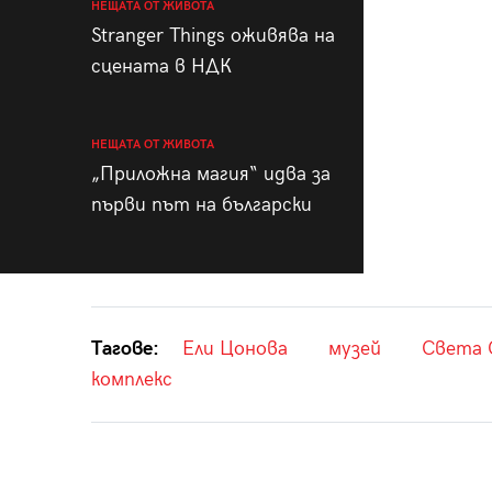
НЕЩАТА ОТ ЖИВОТА
Stranger Things оживява на
сцената в НДК
НЕЩАТА ОТ ЖИВОТА
„Приложна магия“ идва за
първи път на български
Тагове:
Ели Цонова
музей
Света 
комплекс