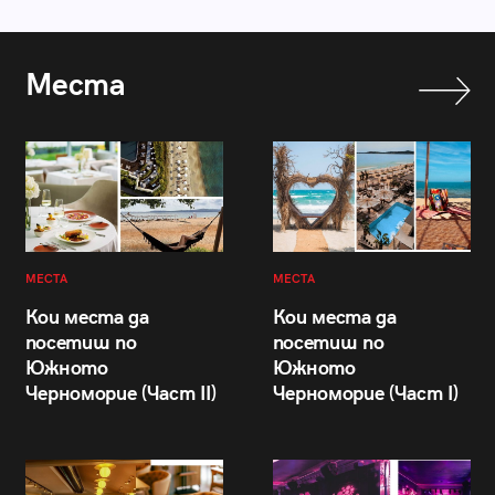
Места
МЕСТА
МЕСТА
Кои места да
Кои места да
посетиш по
посетиш по
Южното
Южното
Черноморие (Част II)
Черноморие (Част I)