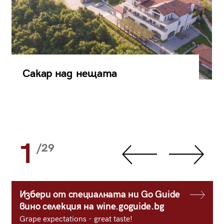
Сакар над нещата
1
/29
Избери от специалната ни Go Guide
вино селекция на wine.goguide.bg
Grape expectations - great taste!