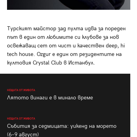
Турският майстор зад пулта идва за пореден
път в един от любимите си клубове за нов
освежаващ сет от чист и качествен deep, hi
tech house. Ozgur е един от резидентите на
култовия Crystal Club в Истанбул.
НЕЩАТА ОТ ЖИВОТА
Лятото винаги е в минало време
НЕЩАТА ОТ ЖИВОТА
Събития за седмицата: уикенд на морето
(6–9 август)