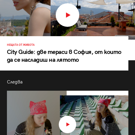
НЕЩАТА ОТ ЖИВОТА
City Guide: две тераси в София, от които
да се насладиш на лятото
Следва