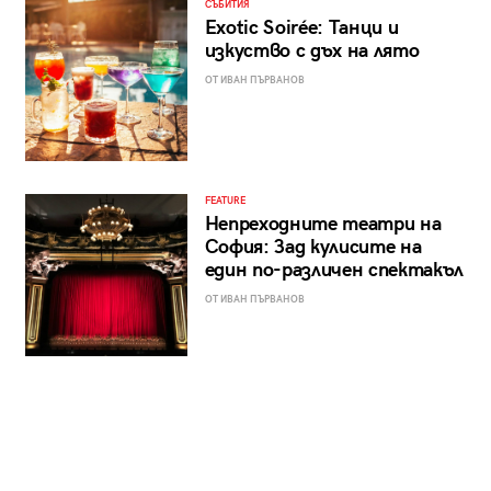
СЪБИТИЯ
Exotic Soirée: Танци и
изкуство с дъх на лято
ОТ ИВАН ПЪРВАНОВ
FEATURE
Непреходните театри на
София: Зад кулисите на
един по-различен спектакъл
ОТ ИВАН ПЪРВАНОВ