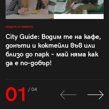
НЕЩАТА ОТ ЖИВОТА
City Guide: Водим те на кафе,
донъти и коктейли във или
близо до парк – май няма как
да е по-добър!
01
/ 04