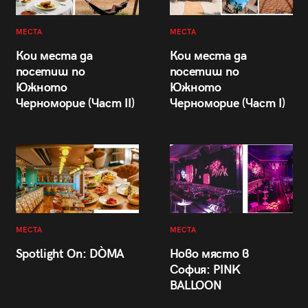
МЕСТА
МЕСТА
Кои места да
Кои места да
посетиш по
посетиш по
Южното
Южното
Черноморие (Част II)
Черноморие (Част I)
МЕСТА
МЕСТА
Spotlight On: DÒMA
Ново място в
София: PINK
BALLOON