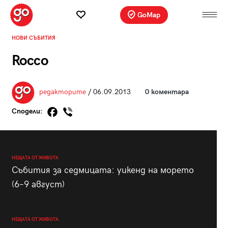
GoMap
НОВИ СЪБИТИЯ
Rocco
редакторите
/ 06.09.2013
0 коментара
Сподели:
НЕЩАТА ОТ ЖИВОТА
Събития за седмицата: уикенд на морето
(6–9 август)
НЕЩАТА ОТ ЖИВОТА