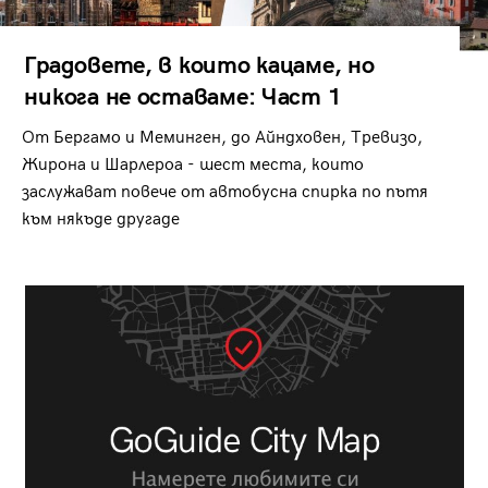
Градовете, в които кацаме, но
никога не оставаме: Част 1
От Бергамо и Меминген, до Айндховен, Тревизо,
Жирона и Шарлероа - шест места, които
заслужават повече от автобусна спирка по пътя
към някъде другаде