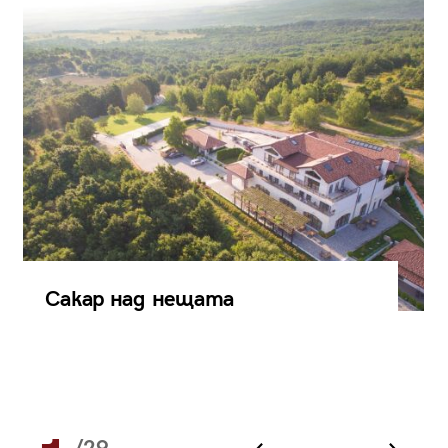
Сакар над нещата