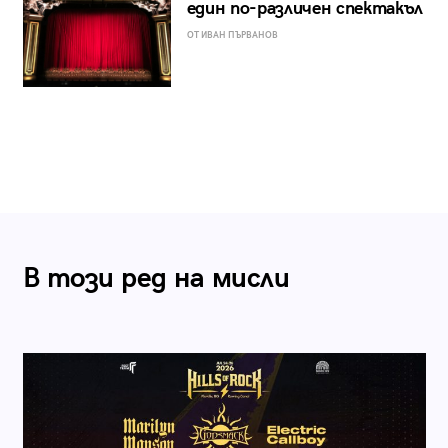
един по-различен спектакъл
ОТ ИВАН ПЪРВАНОВ
В този ред на мисли