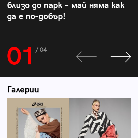
близо до парк – май няма как
да е по-добър!
01
/ 04
Галерии