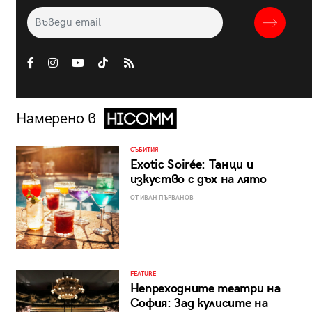
Намерено в
СЪБИТИЯ
Exotic Soirée: Танци и
изкуство с дъх на лято
ОТ ИВАН ПЪРВАНОВ
FEATURE
Непреходните театри на
София: Зад кулисите на