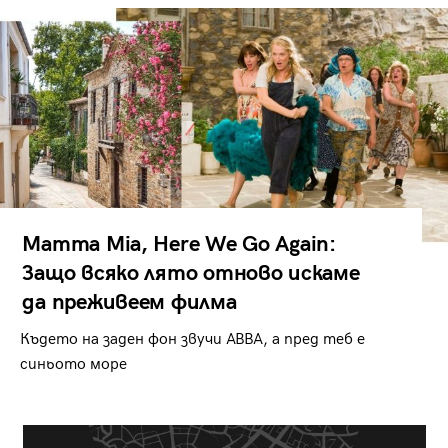
Mamma Mia, Here We Go Again:
Защо всяко лято отново искаме
да преживеем филма
Където на заден фон звучи ABBA, а пред теб е
синьото море