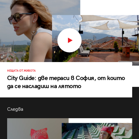
НЕЩАТА ОТ ЖИВОТА
City Guide: две тераси в София, от които
да се насладиш на лятото
Следва