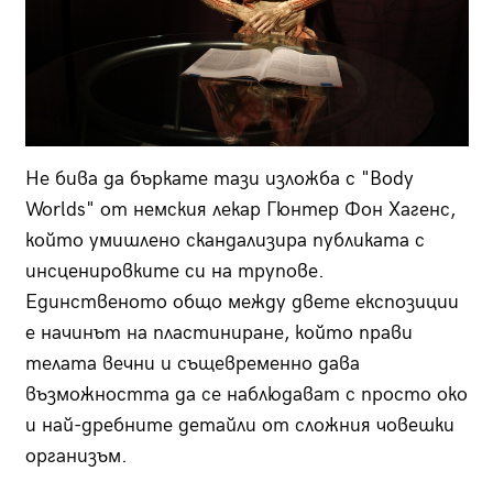
Не бива да бъркате тази изложба с "Body
Worlds" от немския лекар Гюнтер Фон Хагенс,
който умишлено скандализира публиката с
инсценировките си на трупове.
Единственото общо между двете експозиции
е начинът на пластиниране, който прави
телата вечни и същевременно дава
възможността да се наблюдават с просто око
и най-дребните детайли от сложния човешки
организъм.