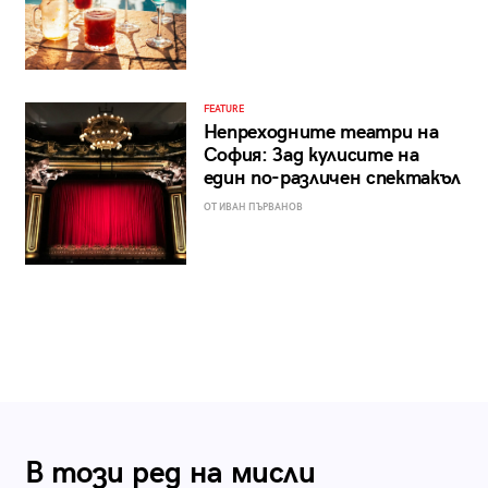
FEATURE
Непреходните театри на
София: Зад кулисите на
един по-различен спектакъл
ОТ ИВАН ПЪРВАНОВ
В този ред на мисли