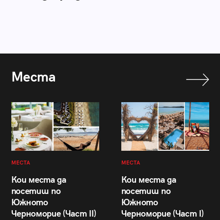
Места
МЕСТА
МЕСТА
Кои места да
Кои места да
посетиш по
посетиш по
Южното
Южното
Черноморие (Част II)
Черноморие (Част I)