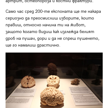
артрит, остеопороза и костни фрактури.
Само час сред 200-те експоната ще те накара
сериозно да преосмислиш изборите, които
правиш, относно начина ти на живот,
защото когато видиш как изглежда белият
дроб на пушач, дори и да не спреш пушенето,
ще го намалиш драстично.