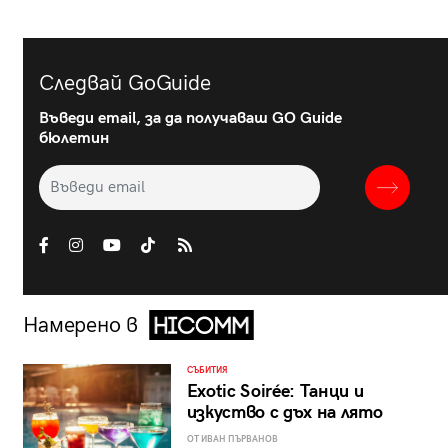
Следвай GoGuide
Въведи email, за да получаваш GO Guide
бюлетин
Намерено в
СЪБИТИЯ
Exotic Soirée: Танци и
изкуство с дъх на лято
ОТ ИВАН ПЪРВАНОВ