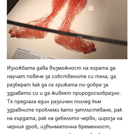
Изложбата дава възможност на хората да
научат повече за собствените си тела, да
разберат как да се грижата по-добре за
здравето си и да живеят природосъобразно.
Тя предлага един различен поглед към
здравните проблеми като затлъстяване, рак
на гърдата, рак на дебелото черво, цироза на
черния дроб, извънматочна бременност,