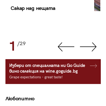
Сакар над нещата
1
/29
Избери от специалната ни Go Guide
вино селекция на wine.goguide.bg
Grape expectations - great taste!
Любопитно