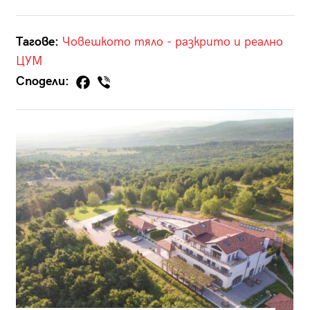
Тагове:
Човешкото тяло - разкрито и реално
ЦУМ
Сподели: