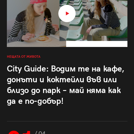
НЕЩАТА ОТ ЖИВОТА
City Guide: Водим те на кафе,
донъти и коктейли във или
близо до парк – май няма как
да е по-добър!
/ 04