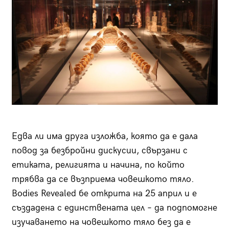
Едва ли има друга изложба, която да е дала
повод за безбройни дискусии, свързани с
етиката, религията и начина, по който
трябва да се възприема човешкото тяло.
Bodies Revealed бе открита на 25 април и е
създадена с единствената цел – да подпомогне
изучаването на човешкото тяло без да е