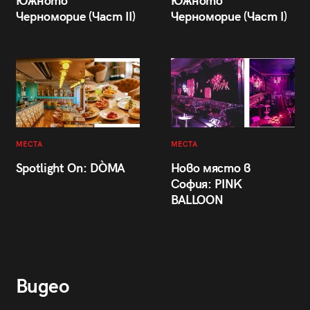
Южното
Южното
Черноморие (Част II)
Черноморие (Част I)
МЕСТА
МЕСТА
Spotlight On: DÒMA
Ново място в
София: PINK
BALLOON
Видео