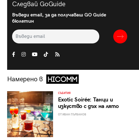
Следвай GoGuide
Въведи email, за да получаваш GO Guide
бюлетин
Намерено в
СЪБИТИЯ
Exotic Soirée: Танци и
изкуство с дъх на лято
ОТ ИВАН ПЪРВАНОВ