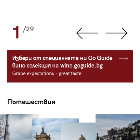
1
/29
Избери от специалната ни Go Guide
вино селекция на wine.goguide.bg
Grape expectations - great taste!
Пътешествия