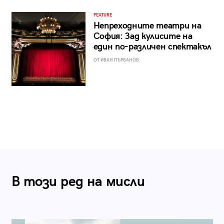
FEATURE
Непреходните театри на
София: Зад кулисите на
един по-различен спектакъл
ОТ ИВАН ПЪРВАНОВ
В този ред на мисли