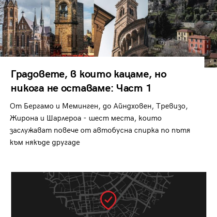
Градовете, в които кацаме, но
никога не оставаме: Част 1
От Бергамо и Меминген, до Айндховен, Тревизо,
Жирона и Шарлероа - шест места, които
заслужават повече от автобусна спирка по пътя
към някъде другаде