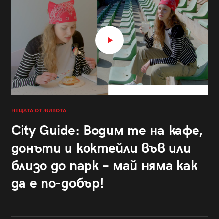
НЕЩАТА ОТ ЖИВОТА
City Guide: Водим те на кафе,
донъти и коктейли във или
близо до парк – май няма как
да е по-добър!