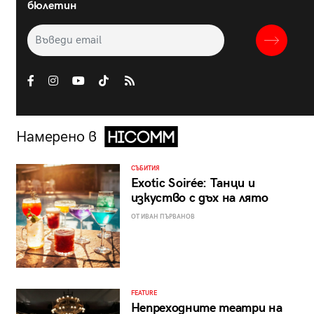
бюлетин
Намерено в
СЪБИТИЯ
Exotic Soirée: Танци и
изкуство с дъх на лято
ОТ ИВАН ПЪРВАНОВ
FEATURE
Непреходните театри на