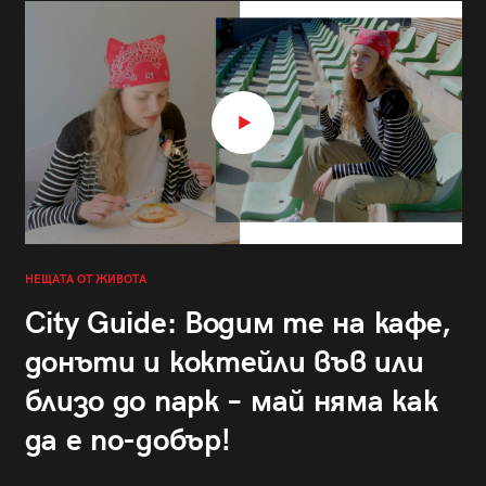
НЕЩАТА ОТ ЖИВОТА
City Guide: Водим те на кафе,
донъти и коктейли във или
близо до парк – май няма как
да е по-добър!