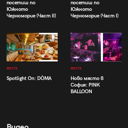
посетиш по
посетиш по
Южното
Южното
Черноморие (Част II)
Черноморие (Част I)
МЕСТА
МЕСТА
Spotlight On: DÒMA
Ново място в
София: PINK
BALLOON
Видео