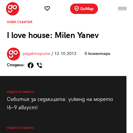
GoMap
НОВИ СЪБИТИЯ
I love house: Milen Yanev
редакторите
/ 12.10.2013
0 коментара
Сподели:
НЕЩАТА ОТ ЖИВОТА
Събития за седмицата: уикенд на морето
(6–9 август)
НЕЩАТА ОТ ЖИВОТА