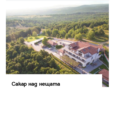
Сакар над нещата