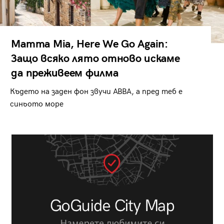
Mamma Mia, Here We Go Again:
Защо всяко лято отново искаме
да преживеем филма
Където на заден фон звучи ABBA, а пред теб е
синьото море