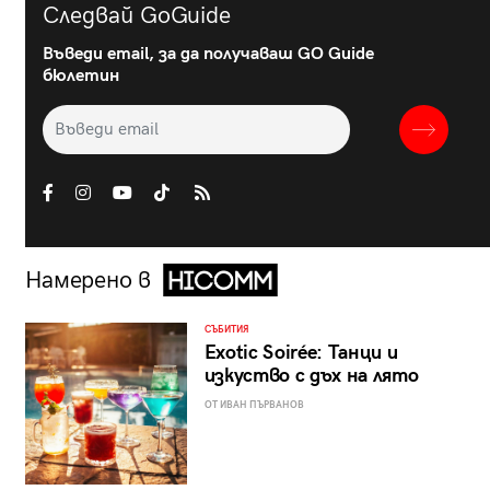
Следвай GoGuide
Въведи email, за да получаваш GO Guide
бюлетин
Намерено в
СЪБИТИЯ
Exotic Soirée: Танци и
изкуство с дъх на лято
ОТ ИВАН ПЪРВАНОВ