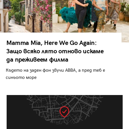
Mamma Mia, Here We Go Again:
Защо всяко лято отново искаме
да преживеем филма
Където на заден фон звучи ABBA, а пред теб е
синьото море