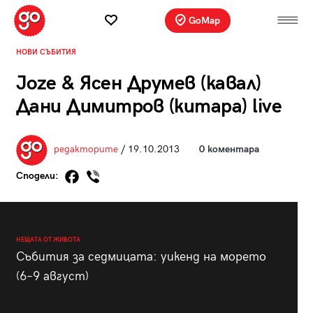
GoMap
НОВИ СЪБИТИЯ
Joze & Ясен Друмев (кавал)
Дани Димитров (китара) live
редакторите
/ 19.10.2013
0 коментара
Сподели:
НЕЩАТА ОТ ЖИВОТА
Събития за седмицата: уикенд на морето
(6–9 август)