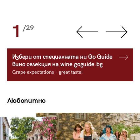
1
/29
Избери от специалната ни Go Guide
вино селекция на wine.goguide.bg
Grape expectations - great taste!
Любопитно