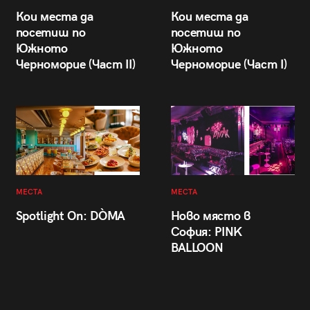
Кои места да
Кои места да
посетиш по
посетиш по
Южното
Южното
Черноморие (Част II)
Черноморие (Част I)
МЕСТА
МЕСТА
Spotlight On: DÒMA
Ново място в
София: PINK
BALLOON