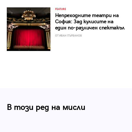
FEATURE
Непреходните театри на
София: Зад кулисите на
един по-различен спектакъл
ОТ ИВАН ПЪРВАНОВ
В този ред на мисли