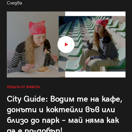
Следва
НЕЩАТА ОТ ЖИВОТА
City Guide: Водим те на кафе,
донъти и коктейли във или
близо до парк – май няма как
да е по-добър!