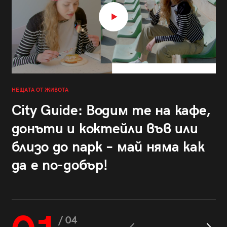
НЕЩАТА ОТ ЖИВОТА
City Guide: Водим те на кафе,
донъти и коктейли във или
близо до парк – май няма как
да е по-добър!
/ 04