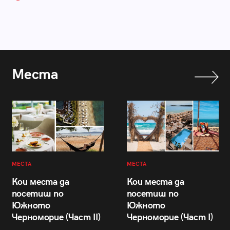
Места
МЕСТА
МЕСТА
Кои места да
Кои места да
посетиш по
посетиш по
Южното
Южното
Черноморие (Част II)
Черноморие (Част I)