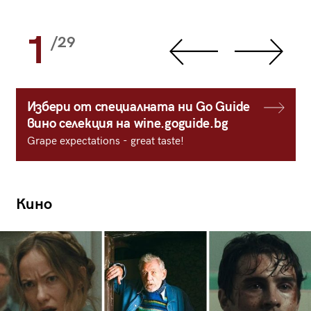
1
/29
Избери от специалната ни Go Guide
вино селекция на wine.goguide.bg
Grape expectations - great taste!
Кино