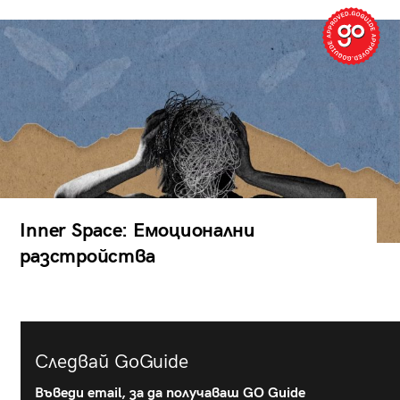
Inner Space: Емоционални
разстройства
Следвай GoGuide
Въведи email, за да получаваш GO Guide