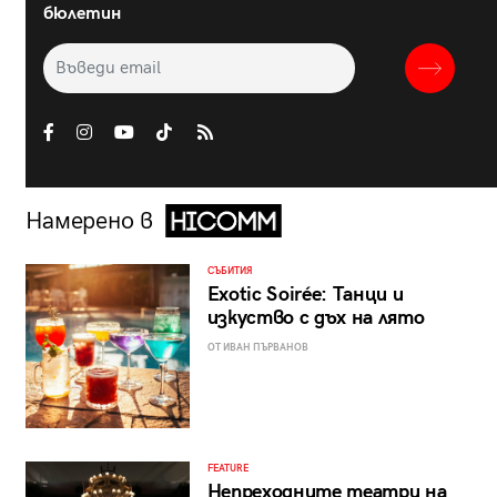
бюлетин
Намерено в
СЪБИТИЯ
Exotic Soirée: Танци и
изкуство с дъх на лято
ОТ ИВАН ПЪРВАНОВ
FEATURE
Непреходните театри на