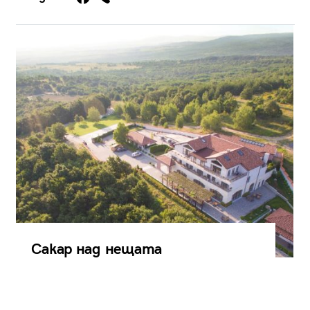
Сакар над нещата