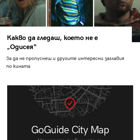
Какво да гледаш, което не е
„Одисея“
За да не пропуснеш и другите интересни заглавия
по кината