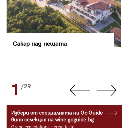
Сакар над нещата
1
/29
Избери от специалната ни Go Guide
вино селекция на wine.goguide.bg
Grape expectations - great taste!