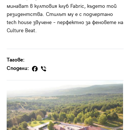
минават в култовия клуб Fabric, където той
резидентства. Стилът му е с подчертано
tech house звучене – перфектно за феновете на
Culture Beat.
Тагове:
Сподели: