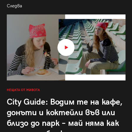
Следва
НЕЩАТА ОТ ЖИВОТА
City Guide: Водим те на кафе,
донъти и коктейли във или
близо до парк – май няма как