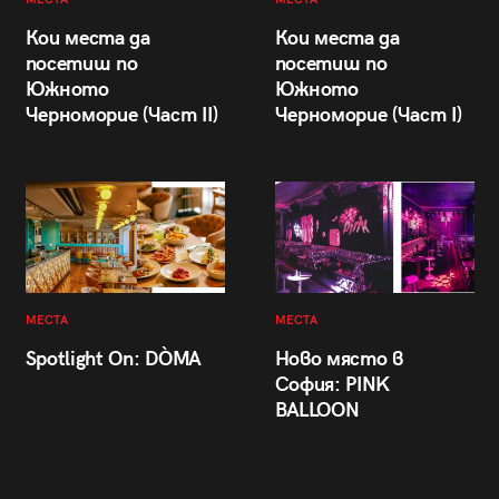
Кои места да
Кои места да
посетиш по
посетиш по
Южното
Южното
Черноморие (Част II)
Черноморие (Част I)
МЕСТА
МЕСТА
Spotlight On: DÒMA
Ново място в
София: PINK
BALLOON