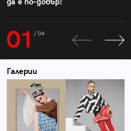
да е по-добър!
01
/ 04
Галерии