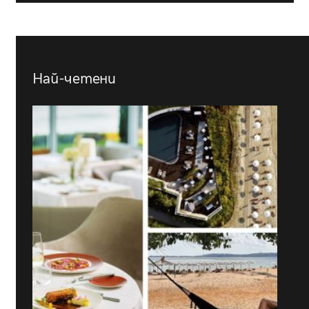
Най-четени