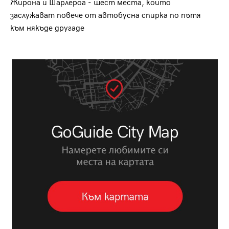
Жирона и Шарлероа - шест места, които
заслужават повече от автобусна спирка по пътя
към някъде другаде