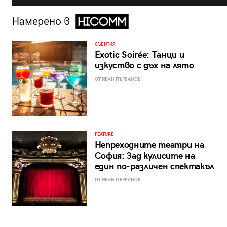
Намерено в
СЪБИТИЯ
Exotic Soirée: Танци и
изкуство с дъх на лято
ОТ ИВАН ПЪРВАНОВ
FEATURE
Непреходните театри на
София: Зад кулисите на
един по-различен спектакъл
ОТ ИВАН ПЪРВАНОВ