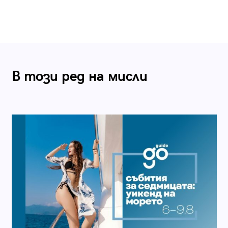
В този ред на мисли